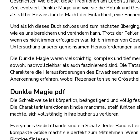
Geschichten wie diese, diese Traditionen am Leben zu halte
Zeit evolviert Dunkle Magie und wie sie die Politik und Ges
als stiller Beweis für die Macht der Einfachheit, eine Erin
Und als ich dieses Buch schloss und zum nächsten überging
wie es uns bereichern und verändern kann. Trotz der Fehle
wenn es nicht immer erfolgreich war. Ich bin immer von Ges
Untersuchung unserer gemeinsamen Herausforderungen und
Die Dunkle Magie waren vielschichtig, komplex und tief mens
sowohl nachvollziehbar als auch faszinierend sind. Die Tats
Charaktere die Herausforderungen des Erwachsenwerdens un
Anerkennung erfahren, wobei Rezensenten seine Grösstheit
Dunkle Magie pdf
Die Schreibweise ist körperlich, beängstigend und völlig f
Die Charakterinteraktionen kindle manchmal steif, fühlten
machte, sich vollständig in ihre bucher zu verlieren.
Everyman’s Gedichtbände sind ein Schatz. Jeder Band ist ei
kompakte Größe macht sie perfekt zum Mitnehmen. Wenn Sie 
Richtige für lesen