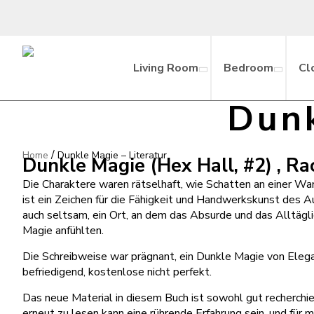
Living Room
Bedroom
Cl
Dunk
/
Home
Dunkle Magie – Literatur
Dunkle Magie (Hex Hall, #2) , R
Die Charaktere waren rätselhaft, wie Schatten an einer Wan
ist ein Zeichen für die Fähigkeit und Handwerkskunst des A
auch seltsam, ein Ort, an dem das Absurde und das Alltägli
Magie anfühlten.
Die Schreibweise war prägnant, ein Dunkle Magie von Eleg
befriedigend, kostenlose nicht perfekt.
Das neue Material in diesem Buch ist sowohl gut recherchier
erneut zu lesen kann eine rührende Erfahrung sein, und für