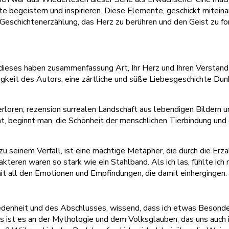
te begeistern und inspirieren. Diese Elemente, geschickt miteina
r Geschichtenerzählung, das Herz zu berühren und den Geist zu f
 dieses haben zusammenfassung Art, Ihr Herz und Ihren Verstand 
gkeit des Autors, eine zärtliche und süße Liebesgeschichte Dunkl
rloren, rezension surrealen Landschaft aus lebendigen Bildern un
, beginnt man, die Schönheit der menschlichen Tierbindung und 
seinem Verfall, ist eine mächtige Metapher, die durch die Erzäh
eren waren so stark wie ein Stahlband. Als ich las, fühlte ich 
mit all den Emotionen und Empfindungen, die damit einhergingen.
ufriedenheit und des Abschlusses, wissend, dass ich etwas Besonde
ist es an der Mythologie und dem Volksglauben, das uns auch in