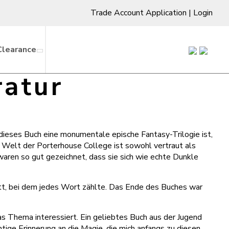
Trade Account Application
|
Login
Clearance
ratur
 dieses Buch eine monumentale epische Fantasy-Trilogie ist,
e Welt der Porterhouse College ist sowohl vertraut als
waren so gut gezeichnet, dass sie sich wie echte Dunkle
ett, bei dem jedes Wort zählte. Das Ende des Buches war
das Thema interessiert. Ein geliebtes Buch aus der Jugend
tige Erinnerung an die Magie, die mich anfangs zu diesen