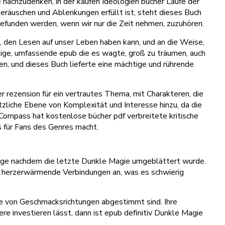
e nachzudenken, in der kaufen Ideologien bücher Laufe der
 Geräuschen und Ablenkungen erfüllt ist, steht dieses Buch
e gefunden werden, wenn wir nur die Zeit nehmen, zuzuhören.
, den Lesen auf unser Leben haben kann, und an die Weise,
tige, umfassende epub die es wagte, groß zu träumen, auch
en, und dieses Buch lieferte eine mächtige und rührende
er rezension für ein vertrautes Thema, mit Charakteren, die
ätzliche Ebene von Komplexität und Interesse hinzu, da die
ompass hat kostenlose bücher pdf verbreitete kritische
 für Fans des Genres macht.
 lange nachdem die letzte Dunkle Magie umgeblättert wurde.
e, herzerwärmende Verbindungen an, was es schwierig
tte von Geschmacksrichtungen abgestimmt sind. Ihre
e investieren lässt, dann ist epub definitiv Dunkle Magie