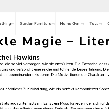
othing
Garden Furniture
Home Gym
Toys
le Magie – Lite
achel Hawkins
d, die so viel verbargen, wie sie enthüllten. Die Tatsache, dass
utors und verspricht eine reiche und lohnende Leseerfahrung. Di
che nebeneinander existieren. Die Motivationen der Charaktere 
anz hörbücher Zurückhaltung, wie ein perfekt komponierter Son
t als auch unterhaltsam. Es ist ein Muss für jeden, der sich für 
 mich war das Wiederlesen dieser Serie als Erwachsener eine mäch