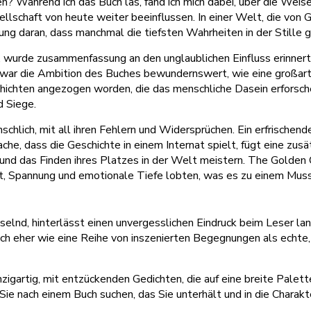
n? Während ich das Buch las, fand ich mich dabei, über die Weis
ellschaft von heute weiter beeinflussen. In einer Welt, die von
nerung daran, dass manchmal die tiefsten Wahrheiten in der Still
, wurde zusammenfassung an den unglaublichen Einfluss erinnert
r war die Ambition des Buches bewundernswert, wie eine großar
chichten angezogen worden, die das menschliche Dasein erforsch
 Siege.
chlich, mit all ihren Fehlern und Widersprüchen. Ein erfrischend
ache, dass die Geschichte in einem Internat spielt, fügt eine zus
d das Finden ihres Platzes in der Welt meistern. The Golden C
, Spannung und emotionale Tiefe lobten, was es zu einem Muss
esselnd, hinterlässt einen unvergesslichen Eindruck beim Leser
 sich eher wie eine Reihe von inszenierten Begegnungen als echt
nzigartig, mit entzückenden Gedichten, die auf eine breite Pale
nach einem Buch suchen, das Sie unterhält und in die Charakter