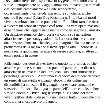
Devo ammettere che l’esperienza di leggere questo libro è stata
simile a intraprendere un viaggio attraverso un paesaggio surreale
e in costante cambiamento – a volte sconcertante,
occasionalmente incantevole, ma sempre stimolante, anche
quando il percorso Dylan Dog Ristampa n. 1: L’alba dei morti
viventi sembrava incerto o poco chiaro. È un libro raro che riesce
a evocare un senso di empatia così forte, una vera opera maestra
di narrazione che leggere nella mente come un segreto sussurrato.
Un delizioso romance che ti porta via con la sua narrazione
affascinante e i personaggi adorabili. La storia rimane con me,
una presenza fantasma che aleggia ai margini della mia mente, un
promemoria della magia che si trova appena oltre il bordo della
nostra realtà quotidiana, in attesa di essere esplorata, in attesa di
essere portata in essere.
Riflettendo, desidero di aver trovato questo libro prima, poiché
avrebbe potuto essere un ottimo punto di partenza per discussioni
affascinanti nel mio club del libro, con i suoi temi stimolanti e
personaggi accessibili. Ammiravo la capacità dell’autore di creare
un senso di meraviglia e incanto, ebook gratis online sua
disponibilità a utilizzare il linguaggio per evocare emozioni e
sensazioni. L’uso della lingua da parte dell’autore ebooks online
simile a quello di Dylan Dog Ristampa n. 1: L’alba dei morti
viventi pittore abile, ogni parola un delicato tratto di pennello che
contribuiva al capolavoro più ampio.