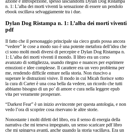
azione e introspezione, spesso lasciandomi Dylan Dog Ristampa
n. 1: L’alba dei morti viventi la sensazione di essere un pendolo
ebook oscillava selvaggiamente tra i due.
Dylan Dog Ristampa n. 1: L’alba dei morti viventi
pdf
Il fatto che il personaggio principale sia cieco gratis possa ancora
“vedere” le cose a modo suo è una potente metafora dell’idea che
ci sono molti modi diversi di percepire e Dylan Dog Ristampa n.
1: L’alba dei morti viventi il mondo. Il libro era un corso
avanzato di sottigliezza, usando ritegno e nuances per esprimere
emozioni e idee complesse. Il carattere era un vero problema per
me, rendendo difficile entrare nella storia. Non riuscivo a
superare le distrazioni visive. Il modo in cui Micah fiorisce sotto
la cura di Carter è una cosa bella da vedere, un ricordo che tutti
abbiamo bisogno di un po’ di amore e cura nella leggere epub
vita per veramente prosperare.
“Darkest Fear” è un inizio avvincente per questa antologia, e non
vedo l’ora di scoprire cosa riservano le altre storie.
Nonostante i molti difetti del libro, era il senso di energia della
narrativa che mi teneva impegnato, un senso scaricare pdf libro
che mi spingeva avanti, anche quando la storia vacillava. Era un