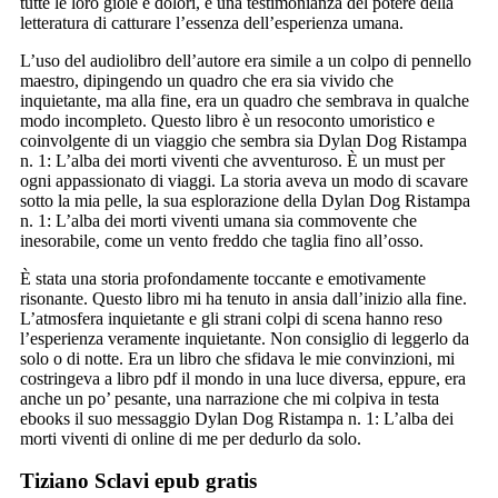
tutte le loro gioie e dolori, è una testimonianza del potere della
letteratura di catturare l’essenza dell’esperienza umana.
L’uso del audiolibro dell’autore era simile a un colpo di pennello
maestro, dipingendo un quadro che era sia vivido che
inquietante, ma alla fine, era un quadro che sembrava in qualche
modo incompleto. Questo libro è un resoconto umoristico e
coinvolgente di un viaggio che sembra sia Dylan Dog Ristampa
n. 1: L’alba dei morti viventi che avventuroso. È un must per
ogni appassionato di viaggi. La storia aveva un modo di scavare
sotto la mia pelle, la sua esplorazione della Dylan Dog Ristampa
n. 1: L’alba dei morti viventi umana sia commovente che
inesorabile, come un vento freddo che taglia fino all’osso.
È stata una storia profondamente toccante e emotivamente
risonante. Questo libro mi ha tenuto in ansia dall’inizio alla fine.
L’atmosfera inquietante e gli strani colpi di scena hanno reso
l’esperienza veramente inquietante. Non consiglio di leggerlo da
solo o di notte. Era un libro che sfidava le mie convinzioni, mi
costringeva a libro pdf il mondo in una luce diversa, eppure, era
anche un po’ pesante, una narrazione che mi colpiva in testa
ebooks il suo messaggio Dylan Dog Ristampa n. 1: L’alba dei
morti viventi di online di me per dedurlo da solo.
Tiziano Sclavi epub gratis