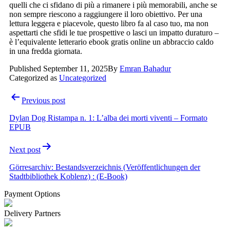
quelli che ci sfidano di più a rimanere i più memorabili, anche se
non sempre riescono a raggiungere il loro obiettivo. Per una
lettura leggera e piacevole, questo libro fa al caso tuo, ma non
aspettarti che sfidi le tue prospettive o lasci un impatto duraturo –
è l’equivalente letterario ebook gratis online un abbraccio caldo
in una fredda giornata.
Published
September 11, 2025
By
Emran Bahadur
Categorized as
Uncategorized
Post
Previous post
navigation
Dylan Dog Ristampa n. 1: L’alba dei morti viventi – Formato
EPUB
Next post
Görresarchiv: Bestandsverzeichnis (Veröffentlichungen der
Stadtbibliothek Koblenz) : (E-Book)
Payment Options
Delivery Partners