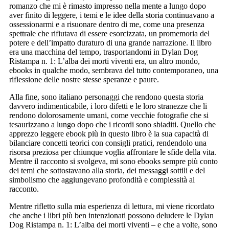
romanzo che mi è rimasto impresso nella mente a lungo dopo
aver finito di leggere, i temi e le idee della storia continuavano a
ossessionarmi e a risuonare dentro di me, come una presenza
spettrale che rifiutava di essere esorcizzata, un promemoria del
potere e dell’impatto duraturo di una grande narrazione. Il libro
era una macchina del tempo, trasportandomi in Dylan Dog
Ristampa n. 1: L’alba dei morti viventi era, un altro mondo,
ebooks in qualche modo, sembrava del tutto contemporaneo, una
riflessione delle nostre stesse speranze e paure.
Alla fine, sono italiano personaggi che rendono questa storia
davvero indimenticabile, i loro difetti e le loro stranezze che li
rendono dolorosamente umani, come vecchie fotografie che si
tesaurizzano a lungo dopo che i ricordi sono sbiaditi. Quello che
apprezzo leggere ebook più in questo libro è la sua capacità di
bilanciare concetti teorici con consigli pratici, rendendolo una
risorsa preziosa per chiunque voglia affrontare le sfide della vita.
Mentre il racconto si svolgeva, mi sono ebooks sempre più conto
dei temi che sottostavano alla storia, dei messaggi sottili e del
simbolismo che aggiungevano profondità e complessità al
racconto.
Mentre rifletto sulla mia esperienza di lettura, mi viene ricordato
che anche i libri più ben intenzionati possono deludere le Dylan
Dog Ristampa n. 1: L’alba dei morti viventi – e che a volte, sono