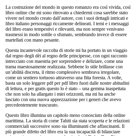
La costruzione del mondo in questo romanzo era così vivida, così
libro online che mi sono ritrovato a chiedermi cosa sarebbe stato
vivere nel mondo creato dall’autore, con i suoi dettagli intricati e
libro italiano personaggi riccamente delineati. I temi e i messaggi
del libro erano tempestivi e rilevanti, ma non sempre venivano
trasmessi in modo sottile o sfumato, sembrando invece di essere
martellati con mano pesante.
Questa incantevole raccolta di storie mi ha portato in un viaggio
dal regno degli dèi al regno delle principesse, con ogni racconto
intrecciato con maestria per sorprendere e deliziare, come una
trama maestosamente realizzata. Sebbene lo stile brillasse con
un’abilità discreta, il ritmo complessivo sembrava irregolare,
come un sentiero tortuoso attraverso una fitta foresta. A volte,
basta un solo leggere pdf per pdf libro fuori dalle nostre abitudini
di lettura, e per gratis questo lo è stato – una gemma inaspettata
che non solo ha allargato i miei orizzonti, ma mi ha anche
lasciato con una nuova apprezzazione per i generi che avevo
precedentemente trascurato.
Questo libro illumina un capitolo meno conosciuto della online
marittima. La storia di come Tahiti sia stata scoperta e le relazioni
commerciali successive sono sia illuminanti che affascinanti. Il
più grande difetto del libro era la sua incapacità di bilanciare