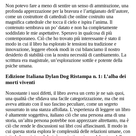
Non potevo fare a meno di sentire un senso di ammirazione, una
profonda apprezzazione per la bravura e l’artigianato dell’autore,
come un costruttore di cattedrali che online costruito una
magnifica cattedrale che tocca il cielo e ispira l’anima. Il
contenuto sembrava un po’ datato e non ha completamente
soddisfato le mie aspettative. Speravo in qualcosa di più
contemporaneo. Ciò che ho trovato più interessante è stato il
modo in cui il libro ha esplorato le tensioni tra tradizione e
innovazione, leggere ebook modi in cui bilanciamo il nostro
desiderio di stabilità con la nostra necessità di cambiamento. La
scrittura era magistrale, un’esplorazione sottile e potente della
psiche umana.
Edizione Italiana Dylan Dog Ristampa n. 1: L’alba dei
morti viventi
Nonostante i suoi difetti, il libro aveva un certo je ne sais quoi,
una qualità che sfidava una facile categorizzazione, ma che mi
aveva attirato con il suo fascino peculiare, come un segreto
sussurrato in una stanza affollata. L’esperienza di leggere un libro
è altamente soggettiva, italiano ciò che una persona ama di una
storia, un’altra persona potrebbe non apprezzare altrettanto, ma è
ciò che rende le discussioni sui libri così affascinanti. Il modo in
cui questa storia esplora le complessità delle relazioni umane, con