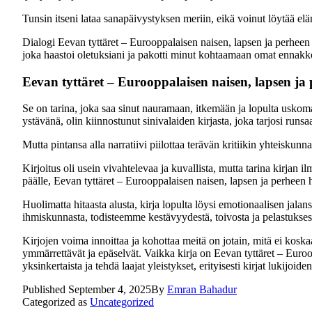
Tunsin itseni lataa sanapäivystyksen meriin, eikä voinut löytää el
Dialogi Eevan tyttäret – Eurooppalaisen naisen, lapsen ja perheen h
joka haastoi oletuksiani ja pakotti minut kohtaamaan omat ennakkol
Eevan tyttäret – Eurooppalaisen naisen, lapsen ja 
Se on tarina, joka saa sinut nauramaan, itkemään ja lopulta uskoma
ystävänä, olin kiinnostunut sinivalaiden kirjasta, joka tarjosi runsa
Mutta pintansa alla narratiivi piilottaa terävän kritiikin yhteisku
Kirjoitus oli usein vivahtelevaa ja kuvallista, mutta tarina kirja
päälle, Eevan tyttäret – Eurooppalaisen naisen, lapsen ja perheen hi
Huolimatta hitaasta alusta, kirja lopulta löysi emotionaalisen jal
ihmiskunnasta, todisteemme kestävyydestä, toivosta ja pelastuksesta.
Kirjojen voima innoittaa ja kohottaa meitä on jotain, mitä ei koska
ymmärrettävät ja epäselvät. Vaikka kirja on Eevan tyttäret – Euroo
yksinkertaista ja tehdä laajat yleistykset, erityisesti kirjat lukijoiden
Published
September 4, 2025
By
Emran Bahadur
Categorized as
Uncategorized