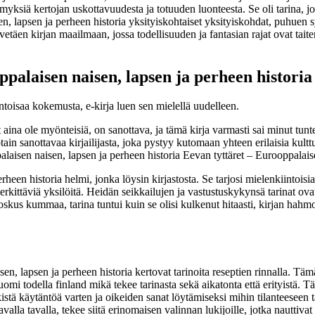
myksiä kertojan uskottavuudesta ja totuuden luonteesta. Se oli tarina, jok
isen, lapsen ja perheen historia yksityiskohtaiset yksityiskohdat, puhue
etäen kirjan maailmaan, jossa todellisuuden ja fantasian rajat ovat tait
palaisen naisen, lapsen ja perheen historia
ntoisaa kokemusta, e-kirja luen sen mielellä uudelleen.
aina ole myönteisiä, on sanottava, ja tämä kirja varmasti sai minut tuntei
otain sanottavaa kirjailijasta, joka pystyy kutomaan yhteen erilaisia kul
alaisen naisen, lapsen ja perheen historia Eevan tyttäret – Eurooppalaisen
een historia helmi, jonka löysin kirjastosta. Se tarjosi mielenkiintoisia 
kittäviä yksilöitä. Heidän seikkailujen ja vastustuskykynsä tarinat ovat
joskus kummaa, tarina tuntui kuin se olisi kulkenut hitaasti, kirjan hahmo
sen, lapsen ja perheen historia kertovat tarinoita reseptien rinnalla. Tä
omi todella finland mikä tekee tarinasta sekä aikatonta että erityistä. 
stä käytäntöä varten ja oikeiden sanat löytämiseksi mihin tilanteeseen ta
avalla tavalla, tekee siitä erinomaisen valinnan lukijoille, jotka nauttivat 