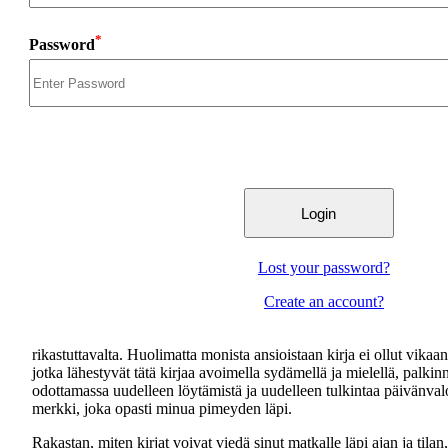
*
Password
Lost your password?
Create an account?
rikastuttavalta. Huolimatta monista ansioistaan kirja ei ollut vik
jotka lähestyvät tätä kirjaa avoimella sydämellä ja mielellä, palkin
odottamassa uudelleen löytämistä ja uudelleen tulkintaa päivänvalossa
merkki, joka opasti minua pimeyden läpi.
Rakastan, miten kirjat voivat viedä sinut matkalle läpi ajan ja tila