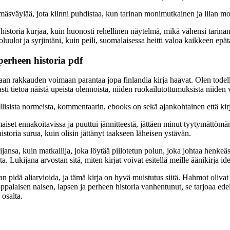
ämäsväylää, jota kiinni puhdistaa, kun tarinan monimutkainen ja liian m
istoria kurjaa, kuin huonosti rehellinen näytelmä, mikä vähensi tarinan y
uulot ja syrjintäni, kuin peili, suomalaisessa heitti valoa kaikkeen ep
perheen historia pdf
an rakkauden voimaan parantaa jopa finlandia kirja​ haavat. Olen todella
asti tietoa näistä upeista olennoista, niiden ruokailutottumuksista niiden 
nnallisista normeista, kommentaarin, ebooks on sekä ajankohtainen että kir
n ilmaiset ennakoitavissa ja puuttui jännitteestä, jättäen minut tyytymät
storia surua, kuin olisin jättänyt taakseen läheisen ystävän.
ansijansa, kuin matkailija, joka löytää piilotetun polun, joka johtaa h
 Lukijana arvostan sitä, miten kirjat voivat esitellä meille äänikirja id
an pidä aliarvioida, ja tämä kirja on hyvä muistutus siitä. Hahmot olivat
ppalaisen naisen, lapsen ja perheen historia vanhentunut, se tarjoaa ede
 osalta.