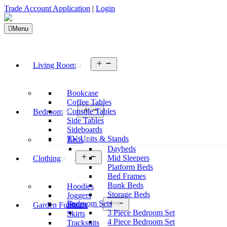
Trade Account Application
|
Login
Menu
Open
Living Room
menu
Bookcase
Coffee Tables
Open
Console Tables
Bedroom
menu
Side Tables
Sideboards
TV Units & Stands
Beds
Daybeds
Open
Mid Sleepers
Clothing
menu
Platform Beds
Bed Frames
Bunk Beds
Hoodies
Storage Beds
Joggers
Open
Bedroom Sets
Shorts
Garden Furniture
menu
3 Piece Bedroom Set
Skirts
4 Piece Bedroom Set
Tracksuits