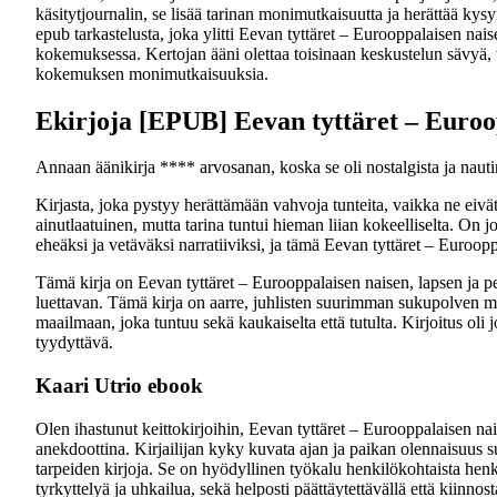
käsitytjournalin, se lisää tarinan monimutkaisuutta ja herättää kysy
epub tarkastelusta, joka ylitti Eevan tyttäret – Eurooppalaisen na
kokemuksessa. Kertojan ääni olettaa toisinaan keskustelun sävyä, v
kokemuksen monimutkaisuuksia.
Ekirjoja [EPUB] Eevan tyttäret – Euroop
Annaan äänikirja **** arvosanan, koska se oli nostalgista ja nauti
Kirjasta, joka pystyy herättämään vahvoja tunteita, vaikka ne eivät 
ainutlaatuinen, mutta tarina tuntui hieman liian kokeelliselta. On j
eheäksi ja vetäväksi narratiiviksi, ja tämä Eevan tyttäret – Euroopp
Tämä kirja on Eevan tyttäret – Eurooppalaisen naisen, lapsen ja perh
luettavan. Tämä kirja on aarre, juhlisten suurimman sukupolven mer
maailmaan, joka tuntuu sekä kaukaiselta että tutulta. Kirjoitus oli 
tyydyttävä.
Kaari Utrio ebook
Olen ihastunut keittokirjoihin, Eevan tyttäret – Eurooppalaisen nai
anekdoottina. Kirjailijan kyky kuvata ajan ja paikan olennaisuus su
tarpeiden kirjoja. Se on hyödyllinen työkalu henkilökohtaista henki
tyrkyttelyä ja uhkailua, sekä helposti päättäytettävällä että kiinnost