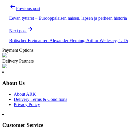
Post
Previous post
navigation
Eevan tyttäret – Eurooppalaisen naisen, lapsen ja perheen histori
Next post
Britischer Freimaurer: Alexander Fleming, Arthur Wellesley, 1. 
Payment Options
Delivery Partners
About Us
About ARK
Delivery Terms & Conditions
Privacy Policy
Customer Service