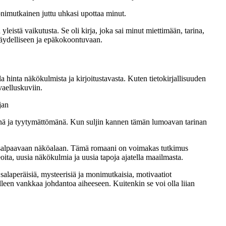
onimutkainen juttu uhkasi upottaa minut.
leistä vaikutusta. Se oli kirja, joka sai minut miettimään, tarina,
ätäydelliseen ja epäkokoontuvaan.
 hinta näkökulmista ja kirjoitustavasta. Kuten tietokirjallisuuden
vaelluskuviin.
jan
tömänä ja tyytymättömänä. Kun suljin kannen tämän lumoavan tarinan
enkeäsalpaavaan näköalaan. Tämä romaani on voimakas tutkimus
eoita, uusia näkökulmia ja uusia tapoja ajatella maailmasta.
 salaperäisiä, mysteerisiä ja monimutkaisia, motivaatiot
lleen vankkaa johdantoa aiheeseen. Kuitenkin se voi olla liian