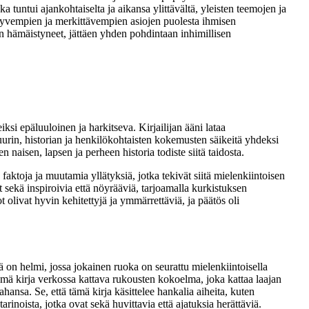
a tuntui ajankohtaiselta ja aikansa ylittävältä, yleisten teemojen ja
n syvempien ja merkittävempien asiojen puolesta ihmisen
en hämäistyneet, jättäen yhden pohdintaan inhimillisen
ksi epäluuloinen ja harkitseva. Kirjailijan ääni lataa
ttuurin, historian ja henkilökohtaisten kokemusten säikeitä yhdeksi
 naisen, lapsen ja perheen historia todiste siitä taidosta.
faktoja ja muutamia yllätyksiä, jotka tekivät siitä mielenkiintoisen
 sekä inspiroivia että nöyrääviä, tarjoamalla kurkistuksen
t olivat hyvin kehitettyjä ja ymmärrettäviä, ja päätös oli
mä on helmi, jossa jokainen ruoka on seurattu mielenkiintoisella
Tämä kirja verkossa kattava rukousten kokoelma, joka kattaa laajan
hansa. Se, että tämä kirja käsittelee hankalia aiheita, kuten
tarinoista, jotka ovat sekä huvittavia että ajatuksia herättäviä.