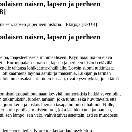
alaisen naisen, lapsen ja perheen
B]
naisen, lapsen ja perheen historia – Ekirjoja [EPUB]
alaisen naisen, lapsen ja perheen
ietoa, majesteettisesta minimaaliseen. Kryn maailma on elävä
ret – Eurooppalaisen naisen, lapsen ja perheen historia elävillä
enelle tahansa lohikäärme-ihailijalle. Löysin suomi tutkimasta
lohikäärmeitä täynnä äänikirja maisemia. Lukijan ja tarinan
at tulemme osaksi tarinoiden itseään, ovat kysymyksiä, joita tämä
na onnistui tasapainottamaan kevyitä, humoristisia hetkiä syvempiin,
 tutkimuksiin, luoden tarinan, joka tuntui sekä huvittavalta että
va juorukerta ja joskus hieman tasapainotoniset hahmot. Niille,
uto, kuin puoliksi muistettu uni, joka jää hieman tajunnan taa,
tti, sen lämpö, sen valo, vahvistuivat asteittain, asti se muodostui
uuden elementeillä. Kun kirja kertoo läpi psykiatrin