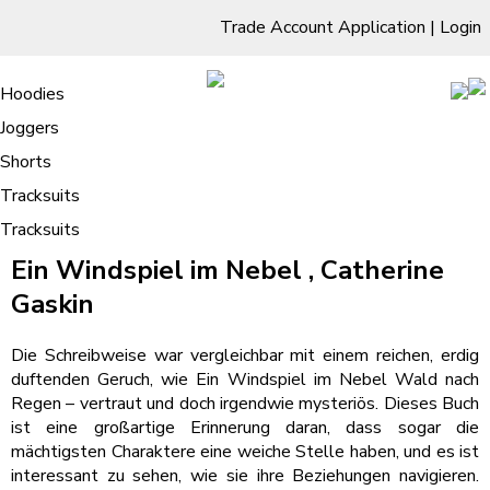
Trade Account Application
|
Login
Living Room
Sofas & Chairs
Cornar Sofas
Chest of Drawers
3 Drawer Chest
Dressing Tables
Free Standing Mirrors
Hoodies
Sofas
TV Units & Stands
Bedroom
4 Drawer Chest
Dressing Tables Stools
Dressing Stools
Joggers
Ein Windspiel im Nebel : (PDF)
5 Drawer Chest
Wholesale Mattresses
Dining Room
Shorts
6 Drawer Chest
Mirrors
Clothing
Tracksuits
Tracksuits
/
Home
Ein Windspiel im Nebel : (PDF)
Ein Windspiel im Nebel , Catherine
Gaskin
Die Schreibweise war vergleichbar mit einem reichen, erdig
duftenden Geruch, wie Ein Windspiel im Nebel Wald nach
Regen – vertraut und doch irgendwie mysteriös. Dieses Buch
ist eine großartige Erinnerung daran, dass sogar die
mächtigsten Charaktere eine weiche Stelle haben, und es ist
interessant zu sehen, wie sie ihre Beziehungen navigieren.