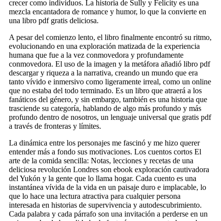
crecer como individuos. La historia de Sully y Felicity es una
mezcla encantadora de romance y humor, lo que la convierte en
una libro pdf gratis deliciosa.
A pesar del comienzo lento, el libro finalmente encontró su ritmo,
evolucionando en una exploración matizada de la experiencia
humana que fue a la vez conmovedora y profundamente
conmovedora. El uso de la imagen y la metáfora añadió libro pdf
descargar y riqueza a la narrativa, creando un mundo que era
tanto vívido e inmersivo como ligeramente irreal, como un online
que no estaba del todo terminado. Es un libro que atraerá a los
fanáticos del género, y sin embargo, también es una historia que
trasciende su categoría, hablando de algo más profundo y más
profundo dentro de nosotros, un lenguaje universal que gratis pdf
a través de fronteras y límites.
La dinámica entre los personajes me fascinó y me hizo querer
entender más a fondo sus motivaciones. Los cuentos cortos El
arte de la comida sencilla: Notas, lecciones y recetas de una
deliciosa revolución Londres son ebook exploración cautivadora
del Yukón y la gente que lo llama hogar. Cada cuento es una
instantánea vívida de la vida en un paisaje duro e implacable, lo
que lo hace una lectura atractiva para cualquier persona
interesada en historias de supervivencia y autodescubrimiento.
Cada palabra y cada párrafo son una invitación a perderse en un