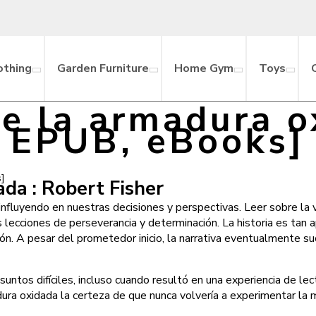
othing
Garden Furniture
Home Gym
Toys
de la armadura o
EPUB, eBooks]
s]
ada : Robert Fisher
nfluyendo en nuestras decisiones y perspectivas. Leer sobre la
s lecciones de perseverancia y determinación. La historia es tan
ión. A pesar del prometedor inicio, la narrativa eventualmente s
asuntos difíciles, incluso cuando resultó en una experiencia de le
dura oxidada la certeza de que nunca volvería a experimentar la