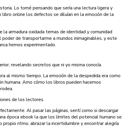
istoria. Lo tomé pensando que sería una lectura ligera y
libro online​ los defectos se diluían en la emoción de la
 de la armadura oxidada temas de identidad y comunidad
do el poder de transportarme a mundos inimaginables, y este
 nunca hemos experimentado.
erior, revelando secretos que ni yo misma conocía.
dora al mismo tiempo. La emoción de la despedida era como
ición humana. Amo cómo los libros pueden hacernos
 rodea.
iones de los lectores.
fectamente. Al pasar las páginas, sentí como si descargar
n una época ebook la que los límites del potencial humano se
 propio ritmo, abrazar la incertidumbre y encontrar alegría