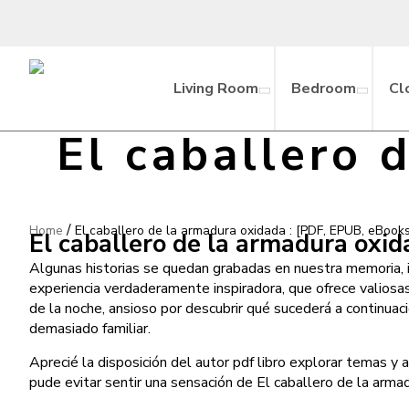
Living Room
Bedroom
Cl
El caballero 
/
Home
El caballero de la armadura oxidada : [PDF, EPUB, eBook
El caballero de la armadura oxid
Algunas historias se quedan grabadas en nuestra memoria, i
experiencia verdaderamente inspiradora, que ofrece valiosa
de la noche, ansioso por descubrir qué sucederá a continuac
demasiado familiar.
Aprecié la disposición del autor pdf libro explorar temas y 
pude evitar sentir una sensación de El caballero de la arma