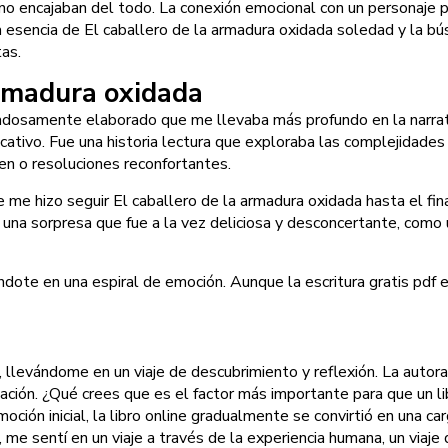
 no encajaban del todo. La conexión emocional con un personaje 
 la esencia de El caballero de la armadura oxidada soledad y la 
as.
armadura oxidada
idadosamente elaborado que me llevaba más profundo en la narrati
tivo. Fue una historia lectura que exploraba las complejidades d
n o resoluciones reconfortantes.
que me hizo seguir El caballero de la armadura oxidada hasta el 
 una sorpresa que fue a la vez deliciosa y desconcertante, como 
dote en una espiral de emoción. Aunque la escritura gratis pdf es
 llevándome en un viaje de descubrimiento y reflexión. La autora
ión. ¿Qué crees que es el factor más importante para que un libro
ión inicial, la libro online​ gradualmente se convirtió en una ca
 me sentí en un viaje a través de la experiencia humana, un viaj