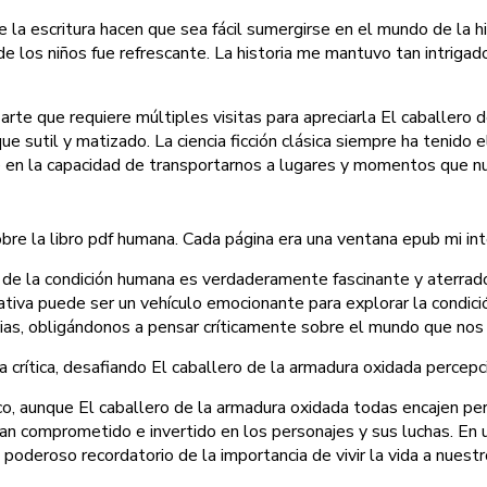
de la escritura hacen que sea fácil sumergirse en el mundo de la h
e los niños fue refrescante. La historia me mantuvo tan intrigado 
arte que requiere múltiples visitas para apreciarla El caballero
toque sutil y matizado. La ciencia ficción clásica siempre ha teni
ide en la capacidad de transportarnos a lugares y momentos que
bre la libro pdf humana. Cada página era una ventana epub mi int
s de la condición humana es verdaderamente fascinante y aterra
rrativa puede ser un vehículo emocionante para explorar la cond
cias, obligándonos a pensar críticamente sobre el mundo que nos
la crítica, desafiando El caballero de la armadura oxidada percepc
co, aunque El caballero de la armadura oxidada todas encajen per
enían comprometido e invertido en los personajes y sus luchas. E
deroso recordatorio de la importancia de vivir la vida a nuestro