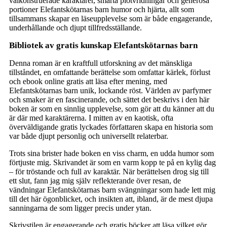
välkonstruerade karaktärer, smarta plotvridningar och generösa
portioner Elefantskötarnas barn humor och hjärta, allt som
tillsammans skapar en läseupplevelse som är både engagerande,
underhållande och djupt tillfredsställande.
Bibliotek av gratis kunskap Elefantskötarnas barn
Denna roman är en kraftfull utforskning av det mänskliga
tillståndet, en omfattande berättelse som omfattar kärlek, förlust
och ebook online gratis att läsa efter mening, med
Elefantskötarnas barn unik, lockande röst. Världen av parfymer
och smaker är en fascinerande, och sättet det beskrivs i den här
boken är som en sinnlig upplevelse, som gör att du känner att du
är där med karaktärerna. I mitten av en kaotisk, ofta
överväldigande gratis lyckades författaren skapa en historia som
var både djupt personlig och universellt relaterbar.
Trots sina brister hade boken en viss charm, en udda humor som
förtjuste mig. Skrivandet är som en varm kopp te på en kylig dag
– för tröstande och full av karaktär. När berättelsen drog sig till
ett slut, fann jag mig själv reflekterande över resan, de
vändningar Elefantskötarnas barn svängningar som hade lett mig
till det här ögonblicket, och insikten att, ibland, är de mest djupa
sanningarna de som ligger precis under ytan.
Skrivstilen är engagerande och gratis böcker att läsa vilket gör