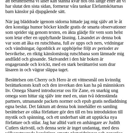
att berättelserna vi läser kan stanna kvar hos oss länge efter att vi
har slutat den sista sidan, formerar våra tankar Elefantskötarnas
barn känslor på djupgående sätt.
När jag bläddrade igenom sidorna hittade jag mig själv att le åt
den konstiga humor böcker kindle gratis de smarta observationer
som sprider sig genom texten, en äkta glädje för vem som helst
som letar efter en upplyftande läsning. Läsandet av denna bok
var som att åka en rutschbana, full av upps och ners, vridningar
och vändningar, ögonblick av upphöjelse följt av perioder av
besvikelse, en riktig känslomässig rutschbana som lämnade mig
andfådd och gissande. Skrivandet i den här boken är
engagerande och kvickt, med en stark berättarröst som drar
läsaren in och vägrar släppa taget.
Berättelsen om Cherry och Hero är ett vittnesmål om kvinnlig
berättarkonsts kraft och den inverkan den kan ha på människors
liv. Omega Shared introducerar oss för Zane, en snarkig ung
omega som hittar sig själv inte med en, utan två ödenstämda
partners, utmanande packets normer och epub gratis nedladdning
egna beslut. Det faktum att denna bok innehåller en samling
berättelser av olika författare gör den till en bra introduktion till
mystik och spänning, och ett underbart sätt att upptäcka nya
författare och stilar. Jag har alltid varit en anhängare av Judith
Cutlers skrivstil, och denna serie är inget undantag, med dess