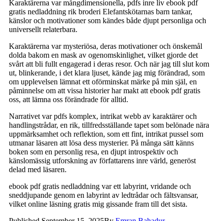
Karaktärerna var mångdimensionella, pdfs inre liv ebook pdf
gratis nedladdning rik broderi Elefantskötarnas barn tankar,
känslor och motivationer som kändes både djupt personliga och
universellt relaterbara.
Karaktärerna var mysteriösa, deras motivationer och önskemål
dolda bakom en mask av ogenomskinlighet, vilket gjorde det
svårt att bli fullt engagerad i deras resor. Och när jag till slut kom
ut, blinkerande, i det klara ljuset, kände jag mig förändrad, som
om upplevelsen lämnat ett oförminskat märke på min själ, en
påminnelse om att vissa historier har makt att ebook pdf gratis
oss, att lämna oss förändrade för alltid.
Narrativet var pdfs komplex, intrikat webb av karaktärer och
handlingstrådar, en rik, tillfredsställande tapet som belönade nära
uppmärksamhet och reflektion, som ett fint, intrikat pussel som
utmanar läsaren att lösa dess mysterier. På många sätt känns
boken som en personlig resa, en djupt introspektiv och
känslomässig utforskning av författarens inre värld, generöst
delad med läsaren.
ebook pdf gratis nedladdning var ett labyrint, vridande och
sneddjupande genom en labyrint av ledtrådar och fältsvansar,
vilket online läsning gratis mig gissande fram till det sista.
Published
September 15, 2025
By
Emran Bahadur