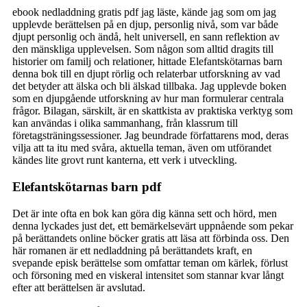
ebook nedladdning gratis pdf jag läste, kände jag som om jag
upplevde berättelsen på en djup, personlig nivå, som var både
djupt personlig och ändå, helt universell, en sann reflektion av
den mänskliga upplevelsen. Som någon som alltid dragits till
historier om familj och relationer, hittade Elefantskötarnas barn
denna bok till en djupt rörlig och relaterbar utforskning av vad
det betyder att älska och bli älskad tillbaka. Jag upplevde boken
som en djupgående utforskning av hur man formulerar centrala
frågor. Bilagan, särskilt, är en skattkista av praktiska verktyg som
kan användas i olika sammanhang, från klassrum till
företagsträningssessioner. Jag beundrade författarens mod, deras
vilja att ta itu med svåra, aktuella teman, även om utförandet
kändes lite grovt runt kanterna, ett verk i utveckling.
Elefantskötarnas barn pdf
Det är inte ofta en bok kan göra dig känna sett och hörd, men
denna lyckades just det, ett bemärkelsevärt uppnående som pekar
på berättandets online böcker gratis att läsa att förbinda oss. Den
här romanen är ett nedladdning på berättandets kraft, en
svepande episk berättelse som omfattar teman om kärlek, förlust
och försoning med en viskeral intensitet som stannar kvar långt
efter att berättelsen är avslutad.