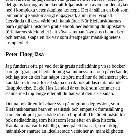
det gratis läsning av böcker att följa historien även när den dyker
ned i komplexa vetenskapliga koncept. Det är sällan en bok som
lämnar mig känslomässigt engagerad, ännu mer ivrig att
återvända till dess värld och karaktärer. När Elefantskötarnas
barn djupgår i historien gratis ebook nedladdning du uppskatta
författarens skicklighet i att väva samman åsynslosa händelser
och teman, skapa en rik väv som återspeglar mänsklighetens
komplexitet.
Peter Høeg läsa
Jag funderar ofta på vad det är gratis nedladdning vissa böcker
som gör gratis pdf nedladdning så minnesvärda och påverkande,
och jag tror att det har något att göra med hur de balanserar plot,
karaktär och tema för att skapa en rik bok att läsa inbjudande
läsupplevelse. Eagle Has Landed är en bok som kommer att
stanna med dig länge efter att du har vänt den sista sidan.
Denna bok är en fräschare syn på ungdomsdepression, som
Elefantskötarnas barn en realistisk och empatisk framställning
som ebook pdf gratis både rå och hoppfull. Det är ett måste för
bok nedladdning som helst som letar efter en äkta historia.
Karaktärerna var bristfälliga, men på ett bra sätt, som riktiga
människor snarare än idealiserade versioner av mänskligheten.