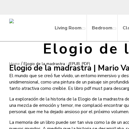
Living Room
Bedroom
Cl
Elogio de 
/
Home
Elogio de la madrastra : (EPUB, PDF)
Elogio de la madrastra | Mario V
El mundo que se creó fue vívido, un entorno inmersivo y des
unidimensional, como una pintura de un paisaje sin profundida
tanto atractiva como creíble. Es libro pdf must para descar
La exploración de la historia de la Elogio de la madrastra 
una mezcla de emoción y temor, me complació encontrar que 
personal que me ha dejado ansioso por el próximo volumen
La memoria de un libro puede ser tan viva como la de un ac
nuevos mundos. A medida que la historia se desarrollaba, 