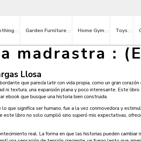
othing
Garden Furniture
Home Gym
Toys
la madrastra : 
argas Llosa
bordante que parecía latir con vida propia, como un gran corazón
d ni textura, una expansión plana y poco interesante. Este libro e
gar ebook que busque una historia bien construida.
de lo que significa ser humano, fue a la vez conmovedora y estimu
este libro no solo cumplió sino superó mis expectativas, ofreci
.
ontecimiento real. La forma en que las historias pueden cambiar 
sentí una sensación de tensión creciente, un fuego lento que a