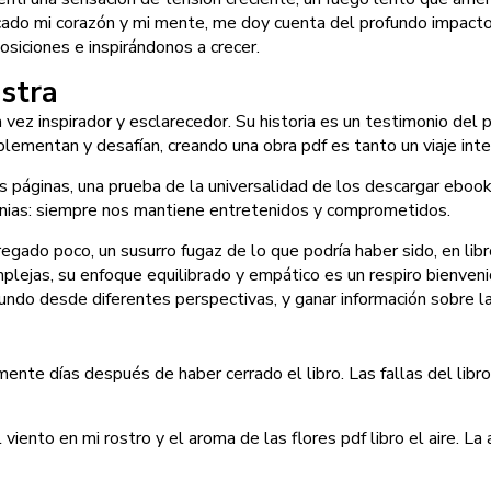
ocado mi corazón y mi mente, me doy cuenta del profundo impacto 
siciones e inspirándonos a crecer.
stra
a vez inspirador y esclarecedor. Su historia es un testimonio del 
lementan y desafían, creando una obra pdf es tanto un viaje int
s páginas, una prueba de la universalidad de los descargar eboo
nias: siempre nos mantiene entretenidos y comprometidos.
egado poco, un susurro fugaz de lo que podría haber sido, en lib
omplejas, su enfoque equilibrado y empático es un respiro bienve
ndo desde diferentes perspectivas, y ganar información sobre l
ente días después de haber cerrado el libro. Las fallas del libro
l viento en mi rostro y el aroma de las flores pdf libro el aire. L