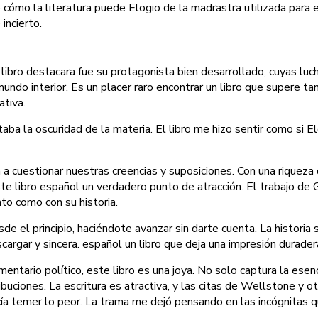
 de cómo la literatura puede Elogio de la madrastra utilizada par
incierto.
libro destacara fue su protagonista bien desarrollado, cuyas luchas
 mundo interior. Es un placer raro encontrar un libro que supere
ativa.
cultaba la oscuridad de la materia. El libro me hizo sentir como s
ón a cuestionar nuestras creencias y suposiciones. Con una riqueza
te libro español un verdadero punto de atracción. El trabajo de 
nto como con su historia.
sde el principio, haciéndote avanzar sin darte cuenta. La historia
scargar y sincera. español un libro que deja una impresión durader
mentario político, este libro es una joya. No solo captura la es
uciones. La escritura es atractiva, y las citas de Wellstone y ot
cía temer lo peor. La trama me dejó pensando en las incógnitas q