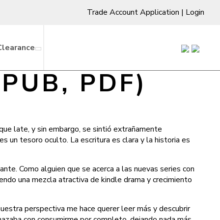
Trade Account Application
|
Login
Clearance
(EPUB, PDF)
 que late, y sin embargo, se sintió extrañamente
s un tesoro oculto. La escritura es clara y la historia es
lante. Como alguien que se acerca a las nuevas series con
endo una mezcla atractiva de kindle drama y crecimiento
nuestra perspectiva me hace querer leer más y descubrir
menazaba con consumirme por completo, dejando nada más