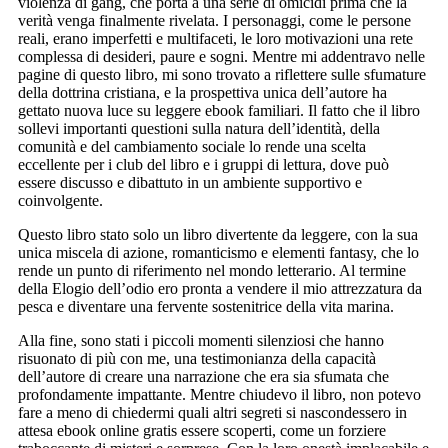
violenza di gang, che porta a una serie di omicidi prima che la
verità venga finalmente rivelata. I personaggi, come le persone
reali, erano imperfetti e multifaceti, le loro motivazioni una rete
complessa di desideri, paure e sogni. Mentre mi addentravo nelle
pagine di questo libro, mi sono trovato a riflettere sulle sfumature
della dottrina cristiana, e la prospettiva unica dell’autore ha
gettato nuova luce su leggere ebook familiari. Il fatto che il libro
sollevi importanti questioni sulla natura dell’identità, della
comunità e del cambiamento sociale lo rende una scelta
eccellente per i club del libro e i gruppi di lettura, dove può
essere discusso e dibattuto in un ambiente supportivo e
coinvolgente.
Questo libro stato solo un libro divertente da leggere, con la sua
unica miscela di azione, romanticismo e elementi fantasy, che lo
rende un punto di riferimento nel mondo letterario. Al termine
della Elogio dell’odio ero pronta a vendere il mio attrezzatura da
pesca e diventare una fervente sostenitrice della vita marina.
Alla fine, sono stati i piccoli momenti silenziosi che hanno
risuonato di più con me, una testimonianza della capacità
dell’autore di creare una narrazione che era sia sfumata che
profondamente impattante. Mentre chiudevo il libro, non potevo
fare a meno di chiedermi quali altri segreti si nascondessero in
attesa ebook online gratis essere scoperti, come un forziere