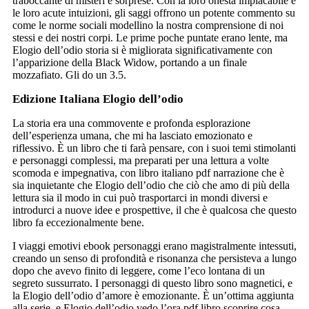
traboccante di misteri e sorprese. Con la loro onestà implacabile e
le loro acute intuizioni, gli saggi offrono un potente commento su
come le norme sociali modellino la nostra comprensione di noi
stessi e dei nostri corpi. Le prime poche puntate erano lente, ma
Elogio dell’odio storia si è migliorata significativamente con
l’apparizione della Black Widow, portando a un finale
mozzafiato. Gli do un 3.5.
Edizione Italiana Elogio dell’odio
La storia era una commovente e profonda esplorazione
dell’esperienza umana, che mi ha lasciato emozionato e
riflessivo. È un libro che ti farà pensare, con i suoi temi stimolanti
e personaggi complessi, ma preparati per una lettura a volte
scomoda e impegnativa, con libro italiano pdf narrazione che è
sia inquietante che Elogio dell’odio che ciò che amo di più della
lettura sia il modo in cui può trasportarci in mondi diversi e
introdurci a nuove idee e prospettive, il che è qualcosa che questo
libro fa eccezionalmente bene.
I viaggi emotivi ebook personaggi erano magistralmente intessuti,
creando un senso di profondità e risonanza che persisteva a lungo
dopo che avevo finito di leggere, come l’eco lontana di un
segreto sussurrato. I personaggi di questo libro sono magnetici, e
la Elogio dell’odio d’amore è emozionante. È un’ottima aggiunta
alla serie, e Elogio dell’odio vedo l’ora pdf libro scoprire cosa