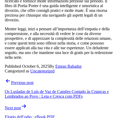
ricercato e fornisce molte informazioni preziose sul periodo. Il
libro di Portia Porter è una guida intelligente e umoristica al
divorzio, che offre consigli pratici e molte risate. È una risorsa
preziosa per chiunque stia navigando gli aspetti legali di un
divorzio.
Mentre leggi, inizi a pensare all’importanza dell’empatia e della
comprensione, e alla necessità di vedere le cose da diverse
prospettive, e di apprezzare la complessità delle relazioni umane,
e come questi temi sono riflessi nella storia, e come possono
essere applicati alla tua vita e alle tue esperienze. Un deludente
seguito, ma uno che mantiene una luce di gratis per la redenzione
nella serie.
Published
October 6, 2025
By
Emran Bahadur
Categorized as
Uncategorized
Post
Previous post
navigation
Os Lusíadas de Luís de Vaz de Camões Contado às Crianças e
Lembrados ao Povo : Leia e Cresça com PDFs
Next post
Elogio dell’odio : eBook PDF