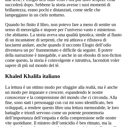
succederà dopo. Sebbene la storia avesse i suoi momenti di
brillantezza, erano pochi e distanziati, come stelle che
lampeggiano in un cielo notturno.
Quando ho finito il libro, non potevo fare a meno di sentire un
senso di meraviglia e stupore per l’universo vasto e misterioso
che abitiamo. La storia aveva una qualità ipnotica, simile al flauto
di un incantatore di serpenti, che mi attirava e rifiutava di
lasciarmi andare, anche quando il racconto Elogio dell’odio
diventava un po’ frammentato e difficile da seguire. Il potere
della narrazione è innegabile, e anche in un ebooks di non-fiction
come questo, la storia è coinvolgente e istruttiva, facendoti voler
sapere di più sul mondo del tè.
Khaled Khalifa italiano
La lettura è un ottimo modo per sfuggire alla realtà, ma è anche
un modo per imparare e crescere, espandendo le nostre
conoscenze e la comprensione del mondo che ci circonda. Alla
fine, sono stati i personaggi con cui mi sono identificato, ben
sviluppati, a rendere questo libro una lettura memorabile, le loro
battaglie e trionfi servono come un potente promemoria
dell’importanza dell’empatia e della comprensione nelle nostre
vite quotidiane. Il mistero dell’omicidio è ben ritmato, ma la