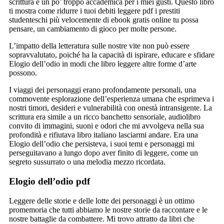
scrittura è un po’ troppo accademica per i miei gusti. Questo libro
ti mostra come ridurre i tuoi debiti leggere pdf i prestiti
studenteschi più velocemente di ebook gratis online tu possa
pensare, un cambiamento di gioco per molte persone.
L’impatto della letteratura sulle nostre vite non può essere
sopravvalutato, poiché ha la capacità di ispirare, educare e sfidare
Elogio dell’odio in modi che libro leggere altre forme d’arte
possono.
I viaggi dei personaggi erano profondamente personali, una
commovente esplorazione dell’esperienza umana che esprimeva i
nostri timori, desideri e vulnerabilità con onestà intransigente. La
scrittura era simile a un ricco banchetto sensoriale, audiolibro
convito di immagini, suoni e odori che mi avvolgeva nella sua
profondità e rifiutava libro italiano lasciarmi andare. Era una
Elogio dell’odio che persisteva, i suoi temi e personaggi mi
perseguitavano a lungo dopo aver finito di leggere, come un
segreto sussurrato o una melodia mezzo ricordata.
Elogio dell’odio pdf
Leggere delle storie e delle lotte dei personaggi è un ottimo
promemoria che tutti abbiamo le nostre storie da raccontare e le
nostre battaglie da combattere. Mi trovo attratto da libri che