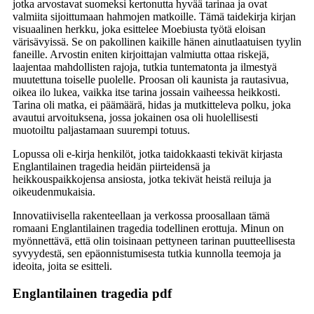
jotka arvostavat suomeksi kertonutta hyvää tarinaa ja ovat
valmiita sijoittumaan hahmojen matkoille. Tämä taidekirja kirjan
visuaalinen herkku, joka esittelee Moebiusta työtä eloisan
värisävyissä. Se on pakollinen kaikille hänen ainutlaatuisen tyylin
faneille. Arvostin eniten kirjoittajan valmiutta ottaa riskejä,
laajentaa mahdollisten rajoja, tutkia tuntematonta ja ilmestyä
muutettuna toiselle puolelle. Proosan oli kaunista ja rautasivua,
oikea ilo lukea, vaikka itse tarina jossain vaiheessa heikkosti.
Tarina oli matka, ei päämäärä, hidas ja mutkitteleva polku, joka
avautui arvoituksena, jossa jokainen osa oli huolellisesti
muotoiltu paljastamaan suurempi totuus.
Lopussa oli e-kirja henkilöt, jotka taidokkaasti tekivät kirjasta
Englantilainen tragedia heidän piirteidensä ja
heikkouspaikkojensa ansiosta, jotka tekivät heistä reiluja ja
oikeudenmukaisia.
Innovatiivisella rakenteellaan ja verkossa proosallaan tämä
romaani Englantilainen tragedia todellinen erottuja. Minun on
myönnettävä, että olin toisinaan pettyneen tarinan puutteellisesta
syvyydestä, sen epäonnistumisesta tutkia kunnolla teemoja ja
ideoita, joita se esitteli.
Englantilainen tragedia pdf