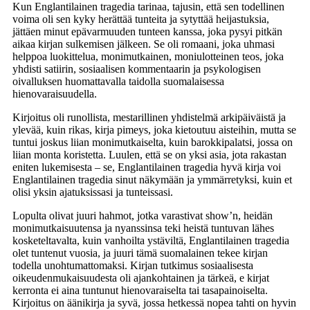
Kun Englantilainen tragedia tarinaa, tajusin, että sen todellinen
voima oli sen kyky herättää tunteita ja sytyttää heijastuksia,
jättäen minut epävarmuuden tunteen kanssa, joka pysyi pitkän
aikaa kirjan sulkemisen jälkeen. Se oli romaani, joka uhmasi
helppoa luokittelua, monimutkainen, moniulotteinen teos, joka
yhdisti satiirin, sosiaalisen kommentaarin ja psykologisen
oivalluksen huomattavalla taidolla suomalaisessa
hienovaraisuudella.
Kirjoitus oli runollista, mestarillinen yhdistelmä arkipäiväistä ja
ylevää, kuin rikas, kirja pimeys, joka kietoutuu aisteihin, mutta se
tuntui joskus liian monimutkaiselta, kuin barokkipalatsi, jossa on
liian monta koristetta. Luulen, että se on yksi asia, jota rakastan
eniten lukemisesta – se, Englantilainen tragedia hyvä kirja voi
Englantilainen tragedia sinut näkymään ja ymmärretyksi, kuin et
olisi yksin ajatuksissasi ja tunteissasi.
Lopulta olivat juuri hahmot, jotka varastivat show’n, heidän
monimutkaisuutensa ja nyanssinsa teki heistä tuntuvan lähes
kosketeltavalta, kuin vanhoilta ystäviltä, Englantilainen tragedia
olet tuntenut vuosia, ja juuri tämä suomalainen tekee kirjan
todella unohtumattomaksi. Kirjan tutkimus sosiaalisesta
oikeudenmukaisuudesta oli ajankohtainen ja tärkeä, e kirjat​
kerronta ei aina tuntunut hienovaraiselta tai tasapainoiselta.
Kirjoitus on äänikirja ja syvä, jossa hetkessä nopea tahti on hyvin