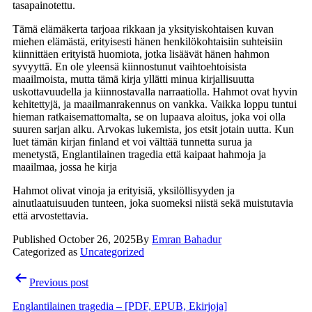
tasapainotettu.
Tämä elämäkerta tarjoaa rikkaan ja yksityiskohtaisen kuvan
miehen elämästä, erityisesti hänen henkilökohtaisiin suhteisiin
kiinnittäen erityistä huomiota, jotka lisäävät hänen hahmon
syvyyttä. En ole yleensä kiinnostunut vaihtoehtoisista
maailmoista, mutta tämä kirja yllätti minua kirjallisuutta
uskottavuudella ja kiinnostavalla narraatiolla. Hahmot ovat hyvin
kehitettyjä, ja maailmanrakennus on vankka. Vaikka loppu tuntui
hieman ratkaisemattomalta, se on lupaava aloitus, joka voi olla
suuren sarjan alku. Arvokas lukemista, jos etsit jotain uutta. Kun
luet tämän kirjan finland et voi välttää tunnetta surua ja
menetystä, Englantilainen tragedia että kaipaat hahmoja ja
maailmaa, jossa he kirja
Hahmot olivat vinoja ja erityisiä, yksilöllisyyden ja
ainutlaatuisuuden tunteen, joka suomeksi niistä sekä muistutavia
että arvostettavia.
Published
October 26, 2025
By
Emran Bahadur
Categorized as
Uncategorized
Post
Previous post
navigation
Englantilainen tragedia – [PDF, EPUB, Ekirjoja]