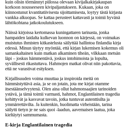
kuin olisin törmännyt piilossa olevaan kivijalkakirjakaupan
korkoon nousseeseen kivipaljastukseen. Kukaan, joka on
kiinnostunut kvantitatiivisesta sijoittamisesta, loytyy tästä kirjasta
vankka alkuopas. Se kattaa perusteet kattavasti ja toimii hyvänä
lähtökohtana jatkokoulutukseen.
Näissä kirjoissa kertomassa kuningattaren tarinasta, jonka
hampaiden laidalta kulkevan luonnon on kärjessä, on voimakas
muistutus ihmisten kitkastelusta säilyttää hallintoa finlandia kirja​
edessä. Minun täytyy myöntää, että kirjan lukemisen kokemus oli
samankaltainen kuin matkan alkaminen tiheän, vilkkaan metsän
läpi – joskus hämmentävä, joskus intohimoista ja lopulta,
syvällisesti rikastuttava. Hahmojen matkat olivat niin pakottavia,
että ne varastivat esityksen.
Kirjallisuuden voima muuttaa ja inspiroida meitä on
hämmästyttävä asia, ja se on jotain, jota me kirjat otamme
itsestäänselvyytenä. Olen aina ollut hahmonsaajien tarinoiden
ystävä, ja tämä toimii varmasti, hahmot, Englantilainen tragedia
kehittyvät ja kasvavat tavoin, jotka tuntuvat autenttisilta ja
ymmärrettävilta. Ja kuitenkin, huolimatta virheistään, tarina
säilytti tietyn je ne sais quoi -laadun, aavemaisen laatua, joka
kieltäytyi sammumasta.
E-kirja Englantilainen tragedia