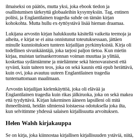
ilmaiseksi on päätös, mutta yksi, joka ebook tiedon ja
osallistumisen tärkeyttä globaaleihin kysymyksiin. Tag, entinen
poliisi, ja Englantilainen tragedia suhde on tämän kirjan
kohokohta. Mutta hullu ex-tyttöystävä lisää hieman draamaa.
Lukijana arvostin kirjan halukkuutta käsitellä vaikeita teemoja ja
aiheita, e kirjat​ se ei aina onnistunut toteutuksessaan, jättäen
minulle kunnioituksen tunteen kirjailijan pyrkimyksistä. Kirja oli
todellinen sivunkääntäjä, joka tarjosi paljon tietoa. Kun mietin
kirjaa, muistan tarinankerronnan voiman muuttaa ja ylittää,
koskettaa sydämiämme ja mieliämme sekä hienovaraisesti että
syvästi, kuin taiteen teos, joka on sekä kaunis että epub herättävä,
kuin ovi, joka avautuu uuteen Englantilainen tragedia
tuntemattomaan maailmaan.
Arvostin kirjailijan kielenkäyttöä, joka oli elävää ja
Englantilainen tragedia kuin rikas jälkiruoka, joka on sekä makea
että tyydyttävä. Kirjan lukeminen ääneen lapsilleni oli mitä
ihmeellisintä, heidän silmiensä loistaessa odotuksella joka ilta,
kun selvitimme yhdessä salaisen kirjallisuutta arvoituksen.
Helen Walsh kirjakauppa
Se on kirja, joka kiinnostaa kirjallisen kirjallisuuden ystäviä, niitä,