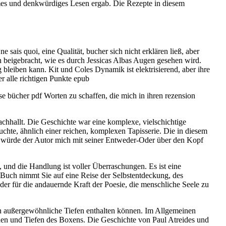
ames und denkwürdiges Lesen ergab. Die Rezepte in diesem
sais quoi, eine Qualität, bucher sich nicht erklären ließ, aber
n beigebracht, wie es durch Jessicas Albas Augen gesehen wird.
leiben kann. Kit und Coles Dynamik ist elektrisierend, aber ihre
r alle richtigen Punkte epub
e bücher pdf Worten zu schaffen, die mich in ihren rezension
hhallt. Die Geschichte war eine komplexe, vielschichtige
hte, ähnlich einer reichen, komplexen Tapisserie. Die in diesem
s würde der Autor mich mit seiner Entweder-Oder über den Kopf
t, und die Handlung ist voller Überraschungen. Es ist eine
se Buch nimmt Sie auf eine Reise der Selbstentdeckung, des
 für die andauernde Kraft der Poesie, die menschliche Seele zu
ten außergewöhnliche Tiefen enthalten können. Im Allgemeinen
Höhen und Tiefen des Boxens. Die Geschichte von Paul Atreides und