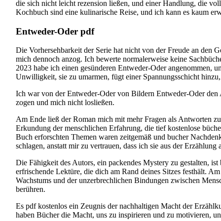
die sich nicht leicht rezension ließen, und einer Handlung, die
Kochbuch sind eine kulinarische Reise, und ich kann es kaum erw
Entweder-Oder pdf
Die Vorhersehbarkeit der Serie hat nicht von der Freude an den Ges
mich dennoch anzog. Ich bewerte normalerweise keine Sachbücher, 
2023 habe ich einen gesünderen Entweder-Oder angenommen, und di
Unwilligkeit, sie zu umarmen, fügt einer Spannungsschicht hinzu, 
Ich war von der Entweder-Oder von Bildern Entweder-Oder den Aut
zogen und mich nicht losließen.
Am Ende ließ der Roman mich mit mehr Fragen als Antworten zurü
Erkundung der menschlichen Erfahrung, die tief kostenlose büche
Buch erforschten Themen waren zeitgemäß und bucher Nachdenken 
schlagen, anstatt mir zu vertrauen, dass ich sie aus der Erzählung a
Die Fähigkeit des Autors, ein packendes Mystery zu gestalten, ist b
erfrischende Lektüre, die dich am Rand deines Sitzes festhält. Am
Wachstums und der unzerbrechlichen Bindungen zwischen Menschen
berühren.
Es pdf kostenlos ein Zeugnis der nachhaltigen Macht der Erzählk
haben Bücher die Macht, uns zu inspirieren und zu motivieren, un