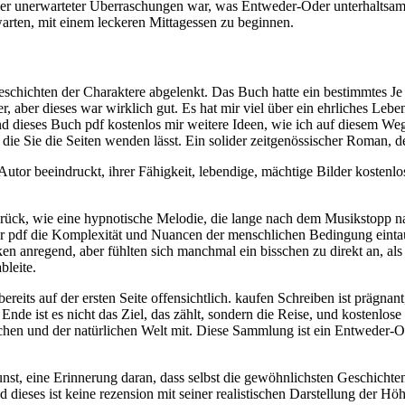
 voller unerwarteter Überraschungen war, was Entweder-Oder unterhalts
arten, mit einem leckeren Mittagessen zu beginnen.
chichten der Charaktere abgelenkt. Das Buch hatte ein bestimmtes Je ne 
aber dieses war wirklich gut. Es hat mir viel über ein ehrliches Lebe
eses Buch pdf kostenlos mir weitere Ideen, wie ich auf diesem Weg b
die Sie die Seiten wenden lässt. Ein solider zeitgenössischer Roman, de
or beeindruckt, ihrer Fähigkeit, lebendige, mächtige Bilder kostenlos
ck, wie eine hypnotische Melodie, die lange nach dem Musikstopp nac
r pdf die Komplexität und Nuancen der menschlichen Bedingung eintauc
anregend, aber fühlten sich manchmal ein bisschen zu direkt an, al
bleite.
ereits auf der ersten Seite offensichtlich. kaufen Schreiben ist prägnan
 Ende ist es nicht das Ziel, das zählt, sondern die Reise, und kostenlo
 und der natürlichen Welt mit. Diese Sammlung ist ein Entweder-Oder
unst, eine Erinnerung daran, dass selbst die gewöhnlichsten Geschich
d dieses ist keine rezension mit seiner realistischen Darstellung der 