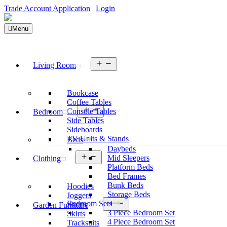
Trade Account Application
|
Login
Menu
Living Room
Bookcase
Coffee Tables
Console Tables
Bedroom
Side Tables
Sideboards
TV Units & Stands
Beds
Daybeds
Mid Sleepers
Clothing
Platform Beds
Bed Frames
Bunk Beds
Hoodies
Storage Beds
Joggers
Bedroom Sets
Shorts
Garden Furniture
3 Piece Bedroom Set
Skirts
4 Piece Bedroom Set
Tracksuits