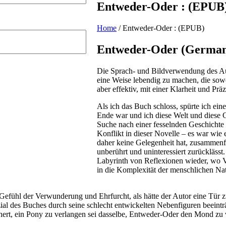
Entweder-Oder : (EPUB
Home
/
Entweder-Oder : (EPUB)
Entweder-Oder (German 
Die Sprach- und Bildverwendung des Auto
eine Weise lebendig zu machen, die sowo
aber effektiv, mit einer Klarheit und Prä
Als ich das Buch schloss, spürte ich eine
Ende war und ich diese Welt und diese C
Suche nach einer fesselnden Geschichte
Konflikt in dieser Novelle – es war wie
daher keine Gelegenheit hat, zusammen
unberührt und uninteressiert zurücklässt.
Labyrinth von Reflexionen wieder, wo 
in die Komplexität der menschlichen Na
ühl der Verwunderung und Ehrfurcht, als hätte der Autor eine Tür zu 
ial des Buches durch seine schlecht entwickelten Nebenfiguren beeinträ
chert, ein Pony zu verlangen sei dasselbe, Entweder-Oder den Mond z