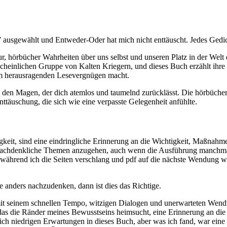
ausgewählt und Entweder-Oder hat mich nicht enttäuscht. Jedes Gedich
r, hörbücher Wahrheiten über uns selbst und unseren Platz in der Wel
einlichen Gruppe von Kalten Kriegern, und dieses Buch erzählt ihre 
nem herausragenden Lesevergnügen macht.
in den Magen, der dich atemlos und taumelnd zurücklässt. Die hörbüche
nttäuschung, die sich wie eine verpasste Gelegenheit anfühlte.
keit, sind eine eindringliche Erinnerung an die Wichtigkeit, Maßna
e, nachdenkliche Themen anzugehen, auch wenn die Ausführung manchma
 während ich die Seiten verschlang und pdf auf die nächste Wendung wa
 anders nachzudenken, dann ist dies das Richtige.
it seinem schnellen Tempo, witzigen Dialogen und unerwarteten Wendu
t, das die Ränder meines Bewusstseins heimsucht, eine Erinnerung an d
lich niedrigen Erwartungen in dieses Buch, aber was ich fand, war eine 