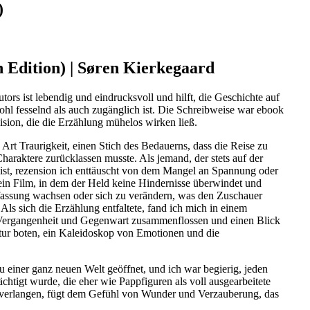
)
Edition) | Søren Kierkegaard
rs ist lebendig und eindrucksvoll und hilft, die Geschichte auf
hl fesselnd als auch zugänglich ist. Die Schreibweise war ebook
zision, die die Erzählung mühelos wirken ließ.
 Art Traurigkeit, einen Stich des Bedauerns, dass die Reise zu
haraktere zurücklassen musste. Als jemand, der stets auf der
 ist, rezension ich enttäuscht von dem Mangel an Spannung oder
 ein Film, in dem der Held keine Hindernisse überwindet und
fassung wachsen oder sich zu verändern, was den Zuschauer
 Als sich die Erzählung entfaltete, fand ich mich in einem
Vergangenheit und Gegenwart zusammenflossen und einen Blick
tur boten, ein Kaleidoskop von Emotionen und die
einer ganz neuen Welt geöffnet, und ich war begierig, jeden
chtigt wurde, die eher wie Pappfiguren als voll ausgearbeitete
u verlangen, fügt dem Gefühl von Wunder und Verzauberung, das