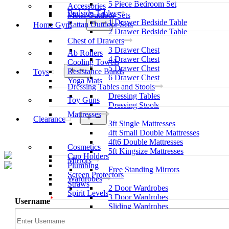
5 Piece Bedroom Set
Accessories
Bedside Tables
Metal Outdoor Sets
1 Drawer Bedside Table
Rattan Outdoor Sets
Home Gym
2 Drawer Bedside Table
Chest of Drawers
3 Drawer Chest
Ab Rollers
4 Drawer Chest
Cooling Towels
5 Drawer Chest
Resistance Bands
Toys
6 Drawer Chest
Yoga Mats
Dressing Tables and Stools
Dressing Tables
Toy Guns
Dressing Stools
Mattresses
Clearance
3ft Single Mattresses
4ft Small Double Mattresses
4ft6 Double Mattresses
Cosmetics
5ft Kingsize Mattresses
Cup Holders
Mirrors
Plumbing
Free Standing Mirrors
Screen Protectors
Wardrobes
Straws
2 Door Wardrobes
Spirit Levels
3 Door Wardrobes
*
Username
Sliding Wardrobes