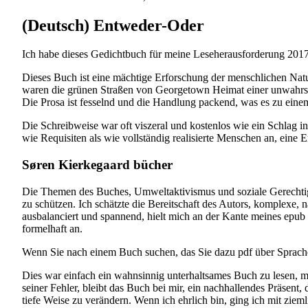
(Deutsch) Entweder-Oder
Ich habe dieses Gedichtbuch für meine Leseherausforderung 2017 
Dieses Buch ist eine mächtige Erforschung der menschlichen Natu
waren die grünen Straßen von Georgetown Heimat einer unwahrsch
Die Prosa ist fesselnd und die Handlung packend, was es zu ei
Die Schreibweise war oft viszeral und kostenlos wie ein Schlag 
wie Requisiten als wie vollständig realisierte Menschen an, eine E
Søren Kierkegaard bücher
Die Themen des Buches, Umweltaktivismus und soziale Gerechtig
zu schützen. Ich schätzte die Bereitschaft des Autors, komplex
ausbalanciert und spannend, hielt mich an der Kante meines epub
formelhaft an.
Wenn Sie nach einem Buch suchen, das Sie dazu pdf über Sprache
Dies war einfach ein wahnsinnig unterhaltsames Buch zu lesen, m
seiner Fehler, bleibt das Buch bei mir, ein nachhallendes Präsen
tiefe Weise zu verändern. Wenn ich ehrlich bin, ging ich mit ziem