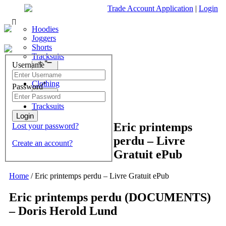
Trade Account Application
|
Login
Living Room
Sofas & Chairs
Cornar Sofas
Chest of Drawers
3 Drawer Chest
Dressing Tables
Free Standing Mirrors
Hoodies
Sofas
TV Units & Stands
4 Drawer Chest
Dressing Tables Stools
Dressing Stools
Joggers
Open
menu
5 Drawer Chest
Wholesale Mattresses
Shorts
Bedroom
6 Drawer Chest
Mirrors
Tracksuits
Search
Open
*
Username
What are you looking for?
menu
Dining Room
Clothing
*
Password
×
Open
menu
Tracksuits
Eric printemps
Lost your password?
perdu – Livre
Create an account?
Gratuit ePub
Home
/
Eric printemps perdu – Livre Gratuit ePub
Eric printemps perdu (DOCUMENTS)
– Doris Herold Lund