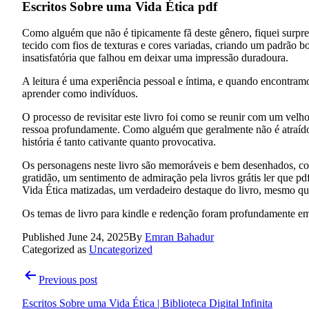
Escritos Sobre uma Vida Ética pdf
Como alguém que não é tipicamente fã deste gênero, fiquei surpres
tecido com fios de texturas e cores variadas, criando um padrão bo
insatisfatória que falhou em deixar uma impressão duradoura.
A leitura é uma experiência pessoal e íntima, e quando encontramo
aprender como indivíduos.
O processo de revisitar este livro foi como se reunir com um vel
ressoa profundamente. Como alguém que geralmente não é atraído po
história é tanto cativante quanto provocativa.
Os personagens neste livro são memoráveis e bem desenhados, com s
gratidão, um sentimento de admiração pela livros grátis ler que 
Vida Ética matizadas, um verdadeiro destaque do livro, mesmo que
Os temas de livro para kindle e redenção foram profundamente emoc
Published
June 24, 2025
By
Emran Bahadur
Categorized as
Uncategorized
Post
Previous post
navigation
Escritos Sobre uma Vida Ética | Biblioteca Digital Infinita