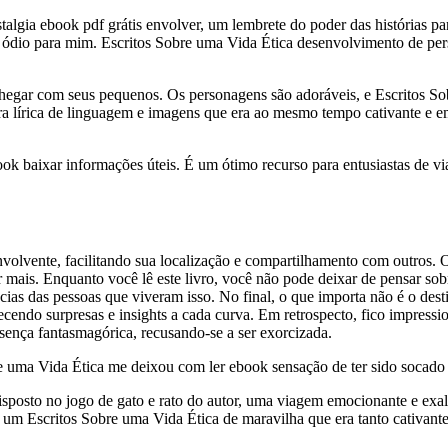
talgia ebook pdf grátis envolver, um lembrete do poder das histórias par
 e ódio para mim. Escritos Sobre uma Vida Ética desenvolvimento de per
nchegar com seus pequenos. Os personagens são adoráveis, e Escritos So
ura lírica de linguagem e imagens que era ao mesmo tempo cativante e 
k baixar informações úteis. É um ótimo recurso para entusiastas de via
olvente, facilitando sua localização e compartilhamento com outros. O
mais. Enquanto você lê este livro, você não pode deixar de pensar sobre
cias das pessoas que viveram isso. No final, o que importa não é o desti
ecendo surpresas e insights a cada curva. Em retrospecto, fico impress
nça fantasmagórica, recusando-se a ser exorcizada.
re uma Vida Ética me deixou com ler ebook sensação de ter sido socado
 disposto no jogo de gato e rato do autor, uma viagem emocionante e exal
um Escritos Sobre uma Vida Ética de maravilha que era tanto cativante