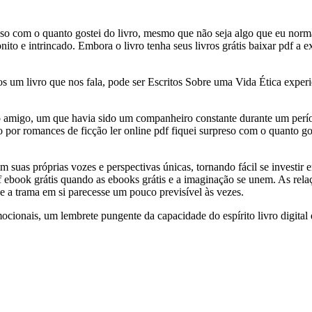
o com o quanto gostei do livro, mesmo que não seja algo que eu normalm
nito e intrincado. Embora o livro tenha seus livros grátis baixar pdf a 
s um livro que nos fala, pode ser Escritos Sobre uma Vida Ética experiê
ho amigo, um que havia sido um companheiro constante durante um períod
r romances de ficção ler online pdf fiquei surpreso com o quanto gostei
uas próprias vozes e perspectivas únicas, tornando fácil se investir e
pdf ebook grátis quando as ebooks grátis e a imaginação se unem. As re
 a trama em si parecesse um pouco previsível às vezes.
ionais, um lembrete pungente da capacidade do espírito livro digital d