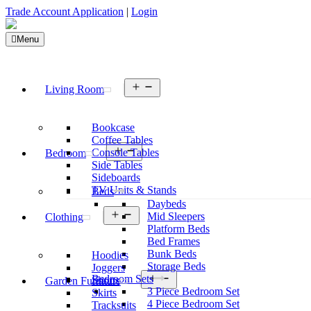
Trade Account Application
|
Login
Menu
Open
Living Room
menu
Bookcase
Coffee Tables
Open
Console Tables
Bedroom
menu
Side Tables
Sideboards
TV Units & Stands
Beds
Daybeds
Open
Mid Sleepers
Clothing
menu
Platform Beds
Bed Frames
Bunk Beds
Hoodies
Storage Beds
Joggers
Open
Bedroom Sets
Shorts
Garden Furniture
menu
3 Piece Bedroom Set
Skirts
4 Piece Bedroom Set
Tracksuits