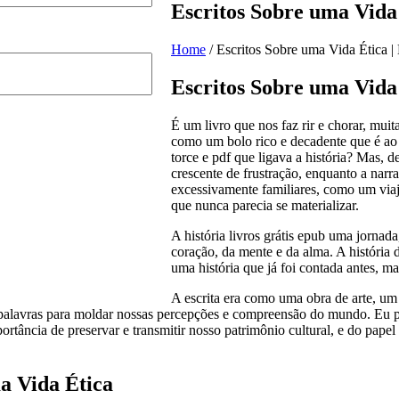
Escritos Sobre uma Vida É
Home
/
Escritos Sobre uma Vida Ética | B
Escritos Sobre uma Vida 
É um livro que nos faz rir e chorar, mu
como um bolo rico e decadente que é ao
torce e pdf que ligava a história? Mas,
crescente de frustração, enquanto a narr
excessivamente familiares, como um via
que nunca parecia se materializar.
A história livros grátis epub uma jorna
coração, da mente e da alma. A história 
uma história que já foi contada antes, ma
A escrita era como uma obra de arte, u
palavras para moldar nossas percepções e compreensão do mundo. Eu po
portância de preservar e transmitir nosso patrimônio cultural, e do pa
a Vida Ética