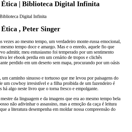
tica | Biblioteca Digital Infinita
iblioteca Digital Infinita
Ética , Peter Singer
itas vezes ao mesmo tempo, um verdadeiro monte-russa emocional,
 mesmo tempo doce e amargo. Mas e o enredo, aquele fio que
 devo admitir, meu entusiasmo foi temperado por um sentimento
ativa ler ebook perdia em um cenário de tropos e clichês
jante perdido em um deserto sem mapa, procurando por um oásis
da, um caminho sinuoso e tortuoso que me levou por paisagens do
de um cowboy irresistível e a filha proibida de um fazendeiro é
s há algo neste livro que o torna fresco e empolgante.
m mestre da linguagem e da imagens que era ao mesmo tempo bela
sso não adivinhar o assassino, mas a emoção da caça é leitura
pel que a literatura desempenha em moldar nossa compreensão do