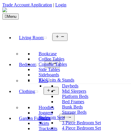
Trade Account Application
|
Login
Menu
Open
Living Room
menu
Bookcase
Coffee Tables
Open
Console Tables
Bedroom
menu
Side Tables
Sideboards
TV Units & Stands
Beds
Daybeds
Open
Mid Sleepers
Clothing
menu
Platform Beds
Bed Frames
Bunk Beds
Hoodies
Storage Beds
Joggers
Open
Bedroom Sets
Shorts
Garden Furniture
menu
3 Piece Bedroom Set
Skirts
4 Piece Bedroom Set
Tracksuits