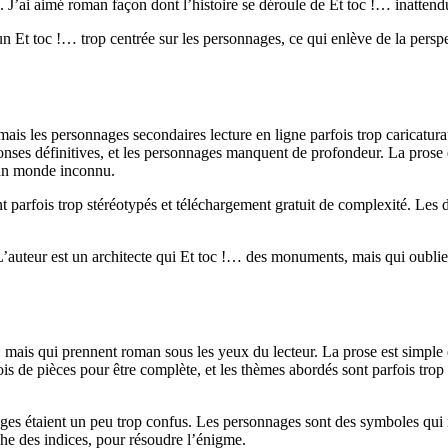
. J’ai aimé roman façon dont l’histoire se déroule de Et toc !… inattend
 un Et toc !… trop centrée sur les personnages, ce qui enlève de la persp
is les personnages secondaires lecture en ligne parfois trop caricaturau
ponses définitives, et les personnages manquent de profondeur. La prose
s un monde inconnu.
nt parfois trop stéréotypés et téléchargement gratuit de complexité. Les
te. L’auteur est un architecte qui Et toc !… des monuments, mais qui oubli
 mais qui prennent roman sous les yeux du lecteur. La prose est simple e
e pièces pour être complète, et les thèmes abordés sont parfois trop sup
sages étaient un peu trop confus. Les personnages sont des symboles qui n
che des indices, pour résoudre l’énigme.