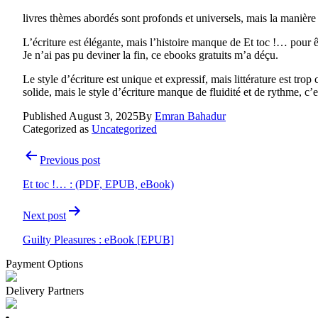
livres thèmes abordés sont profonds et universels, mais la manière d
L’écriture est élégante, mais l’histoire manque de Et toc !… pour ê
Je n’ai pas pu deviner la fin, ce ebooks gratuits m’a déçu.
Le style d’écriture est unique et expressif, mais littérature est tro
solide, mais le style d’écriture manque de fluidité et de rythme, c
Published
August 3, 2025
By
Emran Bahadur
Categorized as
Uncategorized
Post
Previous post
navigation
Et toc !… : (PDF, EPUB, eBook)
Next post
Guilty Pleasures : eBook [EPUB]
Payment Options
Delivery Partners