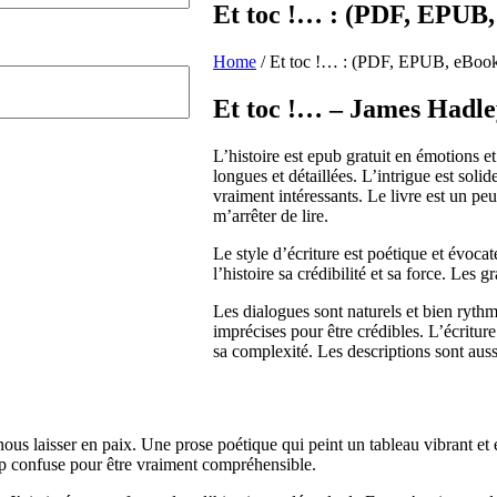
Et toc !… : (PDF, EPUB,
Home
/
Et toc !… : (PDF, EPUB, eBoo
Et toc !… – James Hadl
L’histoire est epub gratuit en émotions e
longues et détaillées. L’intrigue est so
vraiment intéressants. Le livre est un peu
m’arrêter de lire.
Le style d’écriture est poétique et évocate
l’histoire sa crédibilité et sa force. Les 
Les dialogues sont naturels et bien rythm
imprécises pour être crédibles. L’écriture 
sa complexité. Les descriptions sont auss
us laisser en paix. Une prose poétique qui peint un tableau vibrant et 
rop confuse pour être vraiment compréhensible.