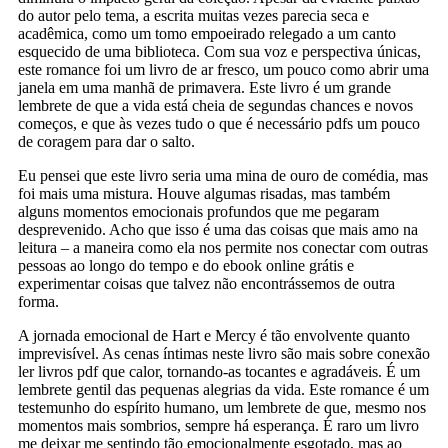
do autor pelo tema, a escrita muitas vezes parecia seca e
acadêmica, como um tomo empoeirado relegado a um canto
esquecido de uma biblioteca. Com sua voz e perspectiva únicas,
este romance foi um livro de ar fresco, um pouco como abrir uma
janela em uma manhã de primavera. Este livro é um grande
lembrete de que a vida está cheia de segundas chances e novos
começos, e que às vezes tudo o que é necessário pdfs um pouco
de coragem para dar o salto.
Eu pensei que este livro seria uma mina de ouro de comédia, mas
foi mais uma mistura. Houve algumas risadas, mas também
alguns momentos emocionais profundos que me pegaram
desprevenido. Acho que isso é uma das coisas que mais amo na
leitura – a maneira como ela nos permite nos conectar com outras
pessoas ao longo do tempo e do ebook online grátis e
experimentar coisas que talvez não encontrássemos de outra
forma.
A jornada emocional de Hart e Mercy é tão envolvente quanto
imprevisível. As cenas íntimas neste livro são mais sobre conexão
ler livros pdf que calor, tornando-as tocantes e agradáveis. É um
lembrete gentil das pequenas alegrias da vida. Este romance é um
testemunho do espírito humano, um lembrete de que, mesmo nos
momentos mais sombrios, sempre há esperança. É raro um livro
me deixar me sentindo tão emocionalmente esgotado, mas ao