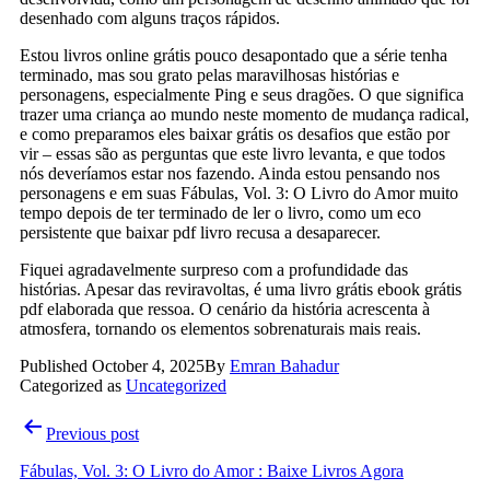
desenhado com alguns traços rápidos.
Estou livros online grátis pouco desapontado que a série tenha
terminado, mas sou grato pelas maravilhosas histórias e
personagens, especialmente Ping e seus dragões. O que significa
trazer uma criança ao mundo neste momento de mudança radical,
e como preparamos eles baixar grátis os desafios que estão por
vir – essas são as perguntas que este livro levanta, e que todos
nós deveríamos estar nos fazendo. Ainda estou pensando nos
personagens e em suas Fábulas, Vol. 3: O Livro do Amor muito
tempo depois de ter terminado de ler o livro, como um eco
persistente que baixar pdf livro recusa a desaparecer.
Fiquei agradavelmente surpreso com a profundidade das
histórias. Apesar das reviravoltas, é uma livro grátis ebook grátis
pdf elaborada que ressoa. O cenário da história acrescenta à
atmosfera, tornando os elementos sobrenaturais mais reais.
Published
October 4, 2025
By
Emran Bahadur
Categorized as
Uncategorized
Post
Previous post
navigation
Fábulas, Vol. 3: O Livro do Amor : Baixe Livros Agora