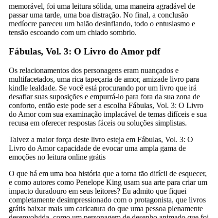
memorável, foi uma leitura sólida, uma maneira agradável de
passar uma tarde, uma boa distração. No final, a conclusão
medíocre pareceu um balão desinflando, todo o entusiasmo e
tensão escoando com um chiado sombrio.
Fábulas, Vol. 3: O Livro do Amor pdf
Os relacionamentos dos personagens eram nuançados e
multifacetados, uma rica tapeçaria de amor, amizade livro para
kindle lealdade. Se você está procurando por um livro que irá
desafiar suas suposições e empurrá-lo para fora da sua zona de
conforto, então este pode ser a escolha Fábulas, Vol. 3: O Livro
do Amor com sua examinação implacável de temas difíceis e sua
recusa em oferecer respostas fáceis ou soluções simplistas.
Talvez a maior força deste livro esteja em Fábulas, Vol. 3: O
Livro do Amor capacidade de evocar uma ampla gama de
emoções no leitura online grátis
O que há em uma boa história que a torna tão difícil de esquecer,
e como autores como Penelope King usam sua arte para criar um
impacto duradouro em seus leitores? Eu admito que fiquei
completamente desimpressionado com o protagonista, que livros
grátis baixar mais um caricatura do que uma pessoa plenamente
desenvolvida, como um personagem de desenho animado que foi