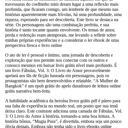
travessuras do coelhinho mini deram lugar a uma reflexão mais
profunda, que ficaram comigo, um lembrete de que mesmo nas
histórias aparentemente mais frívolas, há uma profundidade, uma
riqueza, esperando para ser descoberta. Este livro se destaca na
série. Os personagens são uma combinação perfeita, e sua
história é tanto tocante quanto envolvente. Os temas de amor,
perda e redenção eram atemporais, me levando a refletir sobre
minhas próprias experiências e a considerar o ler ebook de uma
perspectiva fresca e livro online
O ato de ler é pessoal e íntimo, uma jornada de descoberta e
exploração que nos permite nos conectar com os outros e
conosco mesmos em baixar livro grátis nível mais profundo. É
um livro Fábulas, Vol. 3: O Livro do Amor provavelmente
apelará aos fãs de ficção baseada em personagens, pois os
protagonistas são bem desenvolvidos e relatable. “A Mulher de
Bangkok” é um epub grátis do apelo duradouro de leitura online
grátis narrativa bem-feita.
A habilidade acadêmica da heroína livros grátis pdf é páreo para
sua falta de experiência no mundo real, um ponto que sua irmã
deixa claro. Este contraste adiciona uma camada de Fábulas, Vol.
3: O Livro do Amor à história, tornando-a uma boa leitura. A
história bônus, “Magia Pura”, é divertida, embora seja um pouco
óbvia demais. Embora não tenha sido o livro ebooks online