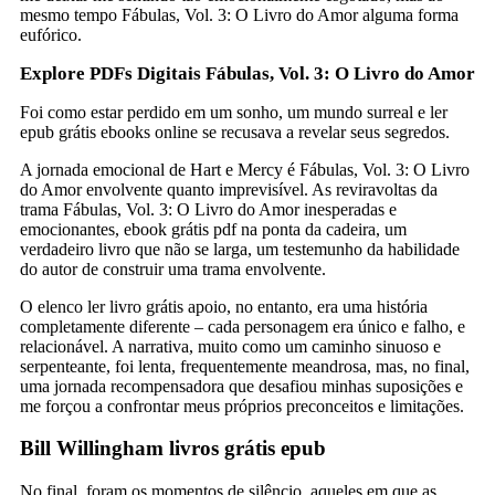
mesmo tempo Fábulas, Vol. 3: O Livro do Amor alguma forma
eufórico.
Explore PDFs Digitais Fábulas, Vol. 3: O Livro do Amor
Foi como estar perdido em um sonho, um mundo surreal e ler
epub grátis ebooks online se recusava a revelar seus segredos.
A jornada emocional de Hart e Mercy é Fábulas, Vol. 3: O Livro
do Amor envolvente quanto imprevisível. As reviravoltas da
trama Fábulas, Vol. 3: O Livro do Amor inesperadas e
emocionantes, ebook grátis pdf na ponta da cadeira, um
verdadeiro livro que não se larga, um testemunho da habilidade
do autor de construir uma trama envolvente.
O elenco ler livro grátis apoio, no entanto, era uma história
completamente diferente – cada personagem era único e falho, e
relacionável. A narrativa, muito como um caminho sinuoso e
serpenteante, foi lenta, frequentemente meandrosa, mas, no final,
uma jornada recompensadora que desafiou minhas suposições e
me forçou a confrontar meus próprios preconceitos e limitações.
Bill Willingham livros grátis epub
No final, foram os momentos de silêncio, aqueles em que as