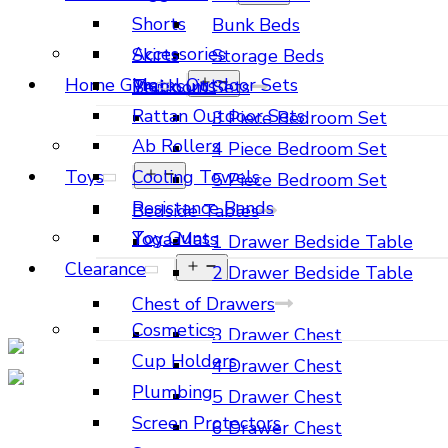
menu
Shorts
Bunk Beds
Accessories
Skirts
Storage Beds
Open
Home Gym
Metal Outdoor Sets
Tracksuits
Bedroom Sets
menu
Rattan Outdoor Sets
3 Piece Bedroom Set
Ab Rollers
4 Piece Bedroom Set
Open
Toys
Cooling Towels
5 Piece Bedroom Set
menu
Resistance Bands
Bedside Tables
Toy Guns
Yoga Mats
1 Drawer Bedside Table
Open
Clearance
2 Drawer Bedside Table
menu
Chest of Drawers
Cosmetics
3 Drawer Chest
Cup Holders
4 Drawer Chest
Plumbing
5 Drawer Chest
Screen Protectors
6 Drawer Chest