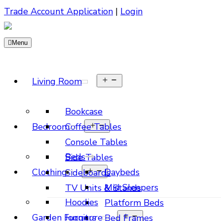
Trade Account Application
|
Login
Menu
Open
Living Room
menu
Bookcase
Open
Bedroom
Coffee Tables
menu
Console Tables
Beds
Side Tables
Open
Clothing
Daybeds
Sideboards
menu
Mid Sleepers
TV Units & Stands
Hoodies
Platform Beds
Open
Garden Furniture
Joggers
Bed Frames