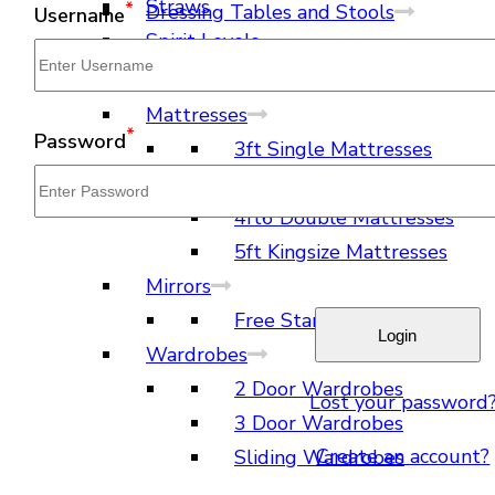
Straws
*
Dressing Tables and Stools
Username
Spirit Levels
Dressing Tables
Dressing Stools
Mattresses
*
Password
3ft Single Mattresses
4ft Small Double Mattresse
4ft6 Double Mattresses
5ft Kingsize Mattresses
Mirrors
Free Standing Mirrors
Wardrobes
2 Door Wardrobes
Lost your password
3 Door Wardrobes
Create an account?
Sliding Wardrobes