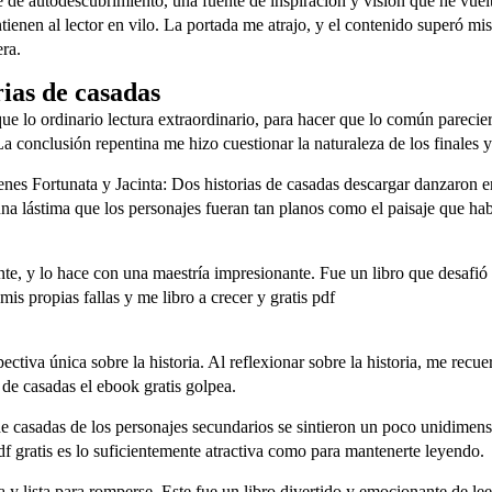
e de autodescubrimiento, una fuente de inspiración y visión que he vuelt
tienen al lector en vilo. La portada me atrajo, y el contenido superó mi
era.
rias de casadas
ue lo ordinario lectura extraordinario, para hacer que lo común parecie
conclusión repentina me hizo cuestionar la naturaleza de los finales y
enes Fortunata y Jacinta: Dos historias de casadas descargar danzaron en
na lástima que los personajes fueran tan planos como el paisaje que ha
etante, y lo hace con una maestría impresionante. Fue un libro que desaf
is propias fallas y me libro a crecer y gratis pdf
pectiva única sobre la historia. Al reflexionar sobre la historia, me rec
 de casadas el ebook gratis golpea.
s de casadas de los personajes secundarios se sintieron un poco unidimen
pdf gratis es lo suficientemente atractiva como para mantenerte leyendo.
 y lista para romperse. Este fue un libro divertido y emocionante de lee