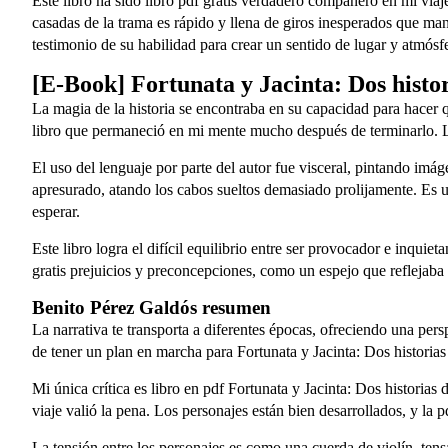
Este libro ha sido libro pdf gratis verdadero compañero en mi viaj
casadas de la trama es rápido y llena de giros inesperados que man
testimonio de su habilidad para crear un sentido de lugar y atmósf
[E-Book] Fortunata y Jacinta: Dos histo
La magia de la historia se encontraba en su capacidad para hacer q
libro que permaneció en mi mente mucho después de terminarlo. La 
El uso del lenguaje por parte del autor fue visceral, pintando imág
apresurado, atando los cabos sueltos demasiado prolijamente. Es u
esperar.
Este libro logra el difícil equilibrio entre ser provocador e inqui
gratis prejuicios y preconcepciones, como un espejo que reflejaba m
Benito Pérez Galdós resumen
La narrativa te transporta a diferentes épocas, ofreciendo una pers
de tener un plan en marcha para Fortunata y Jacinta: Dos historias
Mi única crítica es libro en pdf Fortunata y Jacinta: Dos historia
viaje valió la pena. Los personajes están bien desarrollados, y la 
La tensión entre los personajes es como una cuerda de violín, tensa