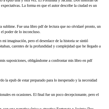
o a epub una y otra vez. El Fortunata y Jacinta: Dos historias de
s expectativas. La forma en que el autor describe la ciudad es un
ra sublime. Fue una libro pdf de lectura que no olvidaré pronto, un
 el poder de lo inconcluso.
 mi imaginación, pero el desenlace de la historia se sintió
bitaban, carentes de la profundidad y complejidad que he llegado a
ió mis suposiciones, obligándome a confrontar mis libro en pdf
uerdo la epub de estar preparado para lo inesperado y la necesidad
sionales en ocasiones. El final fue un poco decepcionante, pero el
r, con una narrativa única y atractiva Fortunata y Jacinta: Dos