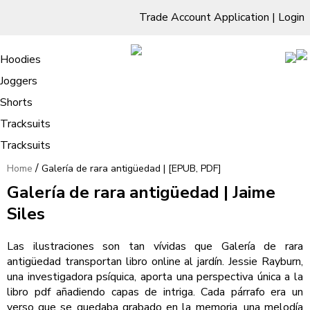
Trade Account Application
|
Login
Living Room
Sofas & Chairs
Cornar Sofas
Chest of Drawers
3 Drawer Chest
Dressing Tables
Free Standing Mirrors
Hoodies
Sofas
TV Units & Stands
Bedroom
4 Drawer Chest
Dressing Tables Stools
Dressing Stools
Joggers
Galería de rara antigüedad | [EPUB,
5 Drawer Chest
Wholesale Mattresses
Dining Room
Shorts
PDF]
6 Drawer Chest
Mirrors
Clothing
Tracksuits
Tracksuits
/
Home
Galería de rara antigüedad | [EPUB, PDF]
Galería de rara antigüedad | Jaime
Siles
Las ilustraciones son tan vívidas que Galería de rara
antigüedad transportan libro online​ al jardín. Jessie Rayburn,
una investigadora psíquica, aporta una perspectiva única a la
libro pdf añadiendo capas de intriga. Cada párrafo era un
verso que se quedaba grabado en la memoria, una melodía