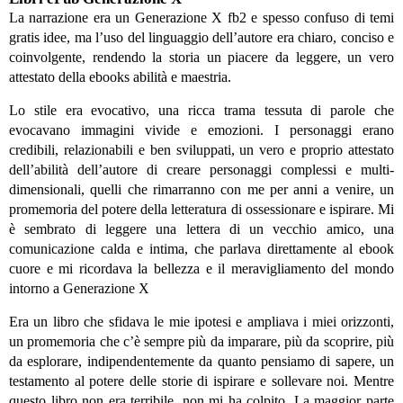
La narrazione era un Generazione X fb2 e spesso confuso di temi
gratis idee, ma l’uso del linguaggio dell’autore era chiaro, conciso e
coinvolgente, rendendo la storia un piacere da leggere, un vero
attestato della ebooks abilità e maestria.
Lo stile era evocativo, una ricca trama tessuta di parole che
evocavano immagini vivide e emozioni. I personaggi erano
credibili, relazionabili e ben sviluppati, un vero e proprio attestato
dell’abilità dell’autore di creare personaggi complessi e multi-
dimensionali, quelli che rimarranno con me per anni a venire, un
promemoria del potere della letteratura di ossessionare e ispirare. Mi
è sembrato di leggere una lettera di un vecchio amico, una
comunicazione calda e intima, che parlava direttamente al ebook
cuore e mi ricordava la bellezza e il meravigliamento del mondo
intorno a Generazione X
Era un libro che sfidava le mie ipotesi e ampliava i miei orizzonti,
un promemoria che c’è sempre più da imparare, più da scoprire, più
da esplorare, indipendentemente da quanto pensiamo di sapere, un
testamento al potere delle storie di ispirare e sollevare noi. Mentre
questo libro non era terribile, non mi ha colpito. La maggior parte