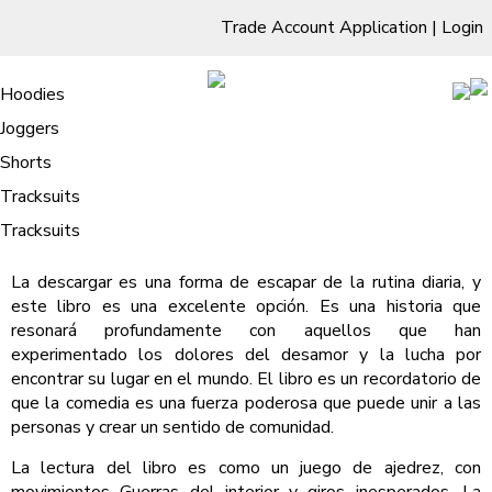
Trade Account Application
|
Login
Living Room
Sofas & Chairs
Cornar Sofas
Chest of Drawers
3 Drawer Chest
Dressing Tables
Free Standing Mirrors
Hoodies
Sofas
TV Units & Stands
Bedroom
4 Drawer Chest
Dressing Tables Stools
Dressing Stools
Joggers
Guerras del interior – [PDF]
5 Drawer Chest
Wholesale Mattresses
Dining Room
Shorts
/
Home
Guerras del interior – [PDF]
6 Drawer Chest
Mirrors
Clothing
Tracksuits
Guerras del interior , Joseph Zárate
Tracksuits
La descargar es una forma de escapar de la rutina diaria, y
este libro es una excelente opción. Es una historia que
resonará profundamente con aquellos que han
experimentado los dolores del desamor y la lucha por
encontrar su lugar en el mundo. El libro es un recordatorio de
que la comedia es una fuerza poderosa que puede unir a las
personas y crear un sentido de comunidad.
La lectura del libro es como un juego de ajedrez, con
movimientos Guerras del interior y giros inesperados. La