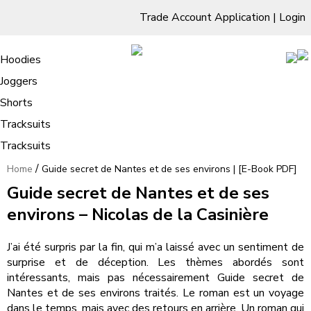
Trade Account Application
|
Login
Living Room
Sofas & Chairs
Cornar Sofas
Chest of Drawers
3 Drawer Chest
Dressing Tables
Free Standing Mirrors
Hoodies
Sofas
TV Units & Stands
Bedroom
4 Drawer Chest
Dressing Tables Stools
Dressing Stools
Joggers
Guide secret de Nantes et de ses
5 Drawer Chest
Wholesale Mattresses
Dining Room
Shorts
environs | [E-Book PDF]
6 Drawer Chest
Mirrors
Clothing
Tracksuits
Tracksuits
/
Home
Guide secret de Nantes et de ses environs | [E-Book PDF]
Guide secret de Nantes et de ses
environs – Nicolas de la Casinière
J’ai été surpris par la fin, qui m’a laissé avec un sentiment de
surprise et de déception. Les thèmes abordés sont
intéressants, mais pas nécessairement Guide secret de
Nantes et de ses environs traités. Le roman est un voyage
dans le temps, mais avec des retours en arrière. Un roman qui