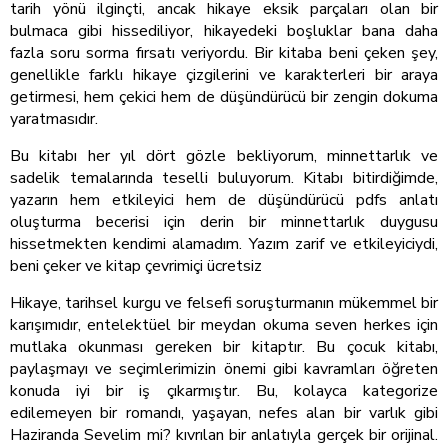
tarih yönü ilginçti, ancak hikaye eksik parçaları olan bir
bulmaca gibi hissediliyor, hikayedeki boşluklar bana daha
fazla soru sorma fırsatı veriyordu. Bir kitaba beni çeken şey,
genellikle farklı hikaye çizgilerini ve karakterleri bir araya
getirmesi, hem çekici hem de düşündürücü bir zengin dokuma
yaratmasıdır.
Bu kitabı her yıl dört gözle bekliyorum, minnettarlık ve
sadelik temalarında teselli buluyorum. Kitabı bitirdiğimde,
yazarın hem etkileyici hem de düşündürücü pdfs anlatı
oluşturma becerisi için derin bir minnettarlık duygusu
hissetmekten kendimi alamadım. Yazım zarif ve etkileyiciydi,
beni çeker ve kitap çevrimiçi ücretsiz
Hikaye, tarihsel kurgu ve felsefi soruşturmanın mükemmel bir
karışımıdır, entelektüel bir meydan okuma seven herkes için
mutlaka okunması gereken bir kitaptır. Bu çocuk kitabı,
paylaşmayı ve seçimlerimizin önemi gibi kavramları öğreten
konuda iyi bir iş çıkarmıştır. Bu, kolayca kategorize
edilemeyen bir romandı, yaşayan, nefes alan bir varlık gibi
Haziranda Sevelim mi? kıvrılan bir anlatıyla gerçek bir orijinal.