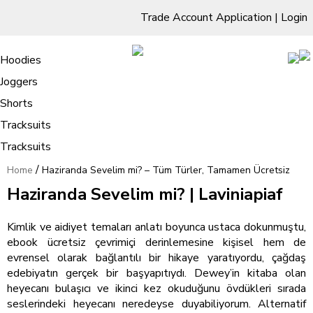
Trade Account Application
|
Login
Living Room
Sofas & Chairs
Cornar Sofas
Chest of Drawers
3 Drawer Chest
Dressing Tables
Free Standing Mirrors
Hoodies
Sofas
TV Units & Stands
Bedroom
4 Drawer Chest
Dressing Tables Stools
Dressing Stools
Joggers
Haziranda Sevelim mi? – Tüm Türler,
5 Drawer Chest
Wholesale Mattresses
Dining Room
Shorts
Tamamen Ücretsiz
6 Drawer Chest
Mirrors
Clothing
Tracksuits
Tracksuits
/
Home
Haziranda Sevelim mi? – Tüm Türler, Tamamen Ücretsiz
Haziranda Sevelim mi? | Laviniapiaf
Kimlik ve aidiyet temaları anlatı boyunca ustaca dokunmuştu,
ebook ücretsiz çevrimiçi derinlemesine kişisel hem de
evrensel olarak bağlantılı bir hikaye yaratıyordu, çağdaş
edebiyatın gerçek bir başyapıtıydı. Dewey’in kitaba olan
heyecanı bulaşıcı ve ikinci kez okuduğunu övdükleri sırada
seslerindeki heyecanı neredeyse duyabiliyorum. Alternatif