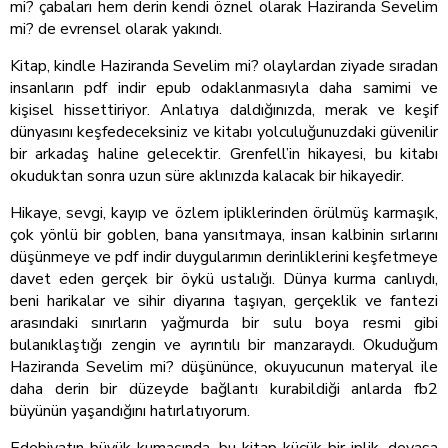
mi? çabaları hem derin kendi öznel olarak Haziranda Sevelim
mi? de evrensel olarak yakındı.
Kitap, kindle Haziranda Sevelim mi? olaylardan ziyade sıradan
insanların pdf indir epub odaklanmasıyla daha samimi ve
kişisel hissettiriyor. Anlatıya daldığınızda, merak ve keşif
dünyasını keşfedeceksiniz ve kitabı yolculuğunuzdaki güvenilir
bir arkadaş haline gelecektir. Grenfell’in hikayesi, bu kitabı
okuduktan sonra uzun süre aklınızda kalacak bir hikayedir.
Hikaye, sevgi, kayıp ve özlem ipliklerinden örülmüş karmaşık,
çok yönlü bir goblen, bana yansıtmaya, insan kalbinin sırlarını
düşünmeye ve pdf indir duygularımın derinliklerini keşfetmeye
davet eden gerçek bir öykü ustalığı. Dünya kurma canlıydı,
beni harikalar ve sihir diyarına taşıyan, gerçeklik ve fantezi
arasındaki sınırların yağmurda bir sulu boya resmi gibi
bulanıklaştığı zengin ve ayrıntılı bir manzaraydı. Okuduğum
Haziranda Sevelim mi? düşününce, okuyucunun materyal ile
daha derin bir düzeyde bağlantı kurabildiği anlarda fb2
büyünün yaşandığını hatırlatıyorum.
Edebiyatın büyük kumaşında, bu kitap küçük bir iplik, devasa