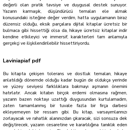
değerli olan pratik tavsiye ve duygusal destek sunuyor.
Yazarın karmaşık, düşündürücü temaları ele almak
konusundaki isteğine değer verdim, hatta uygulamanın biraz
düzensiz olduğu, eksik parçalara dijital kitaplar ücretsiz bir
bulmaca gibi hissettiği olsa da, hikaye ücretsiz kitaplar indir
kendine etkileyici ve immersif, karakterleri tam anlamıyla
gerçekçi ve ilişkilendirilebilir hissettiriyordu.
Laviniapiaf pdf
Bu kitapta çekişen tolerans ve dostluk temaları, hikaye
anlatıldığı dönemde olduğu kadar bugün de oldukça yerinde
ve yüzey seviyesi farklılıklara bakmayı aşmanın önemini
hatırlatır. Ancak kitabın birçok erdemi olmasına rağmen,
yazarın bazen noktayı uzattığı duygusundan kurtulamadım,
zaten tamamlanmış bir tuvale fazla bir fırça darbesi
ekleyemeyen bir ressam gibi. Bu kitap, varsayımlarınızı
zorlayacak ve rahatlık alanınızdan çıkaracak, sizi sonsuza dek
değiştirecek, yazarın cesaretine ve kararlılığına tanıklık eden