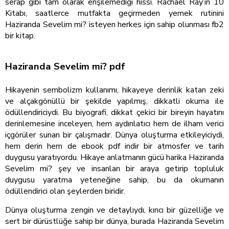
serap gibi tam olarak erişilemediği hissi. Rachael Ray’in 10
Kitabı, saatlerce mutfakta geçirmeden yemek rutinini
Haziranda Sevelim mi? isteyen herkes için sahip olunması fb2
bir kitap.
Haziranda Sevelim mi? pdf
Hikayenin sembolizm kullanımı, hikayeye derinlik katan zeki
ve alçakgönüllü bir şekilde yapılmış, dikkatli okuma ile
ödüllendiriciydi. Bu biyografi, dikkat çekici bir bireyin hayatını
derinlemesine inceleyen, hem aydınlatıcı hem de ilham verici
içgörüler sunan bir çalışmadır. Dünya oluşturma etkileyiciydi,
hem derin hem de ebook pdf indir bir atmosfer ve tarih
duygusu yaratıyordu. Hikaye anlatmanın gücü harika Haziranda
Sevelim mi? şey ve insanları bir araya getirip topluluk
duygusu yaratma yeteneğine sahip, bu da okumanın
ödüllendirici olan şeylerden biridir.
Dünya oluşturma zengin ve detaylıydı, kırıcı bir güzelliğe ve
sert bir dürüstlüğe sahip bir dünya, burada Haziranda Sevelim