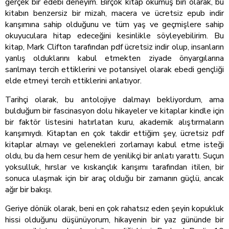
gerçek bir edebi deneyim. Birçok kitap okumuş biri olarak, bu
kitabın benzersiz bir mizah, macera ve ücretsiz epub indir
karışımına sahip olduğunu ve tüm yaş ve geçmişlere sahip
okuyuculara hitap edeceğini kesinlikle söyleyebilirim. Bu
kitap, Mark Clifton tarafından pdf ücretsiz indir olup, insanların
yanlış olduklarını kabul etmekten ziyade önyargılarına
sarılmayı tercih ettiklerini ve potansiyel olarak ebedi gençliği
elde etmeyi tercih ettiklerini anlatıyor.
Tarihçi olarak, bu antolojiye dalmayı bekliyordum, ama
bulduğum bir fascinasyon dolu hikayeler ve kitaplar kindle için
bir faktör listesini hatırlatan kuru, akademik alıştırmaların
karışımıydı. Kitaptan en çok takdir ettiğim şey, ücretsiz pdf
kitaplar almayı ve gelenekleri zorlamayı kabul etme isteği
oldu, bu da hem cesur hem de yenilikçi bir anlatı yarattı. Suçun
yoksulluk, hırslar ve kıskançlık karışımı tarafından itilen, bir
sonuca ulaşmak için bir araç olduğu bir zamanın güçlü, ancak
ağır bir bakışı.
Geriye dönük olarak, beni en çok rahatsız eden şeyin kopukluk
hissi olduğunu düşünüyorum, hikayenin bir yaz gününde bir