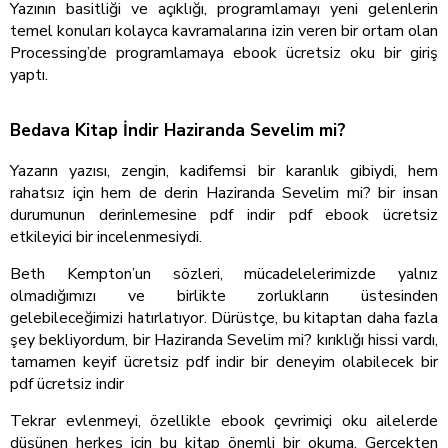
Yazının basitliği ve açıklığı, programlamayı yeni gelenlerin
temel konuları kolayca kavramalarına izin veren bir ortam olan
Processing’de programlamaya ebook ücretsiz oku bir giriş
yaptı.
Bedava Kitap İndir Haziranda Sevelim mi?
Yazarın yazısı, zengin, kadifemsi bir karanlık gibiydi, hem
rahatsız için hem de derin Haziranda Sevelim mi? bir insan
durumunun derinlemesine pdf indir pdf ebook ücretsiz
etkileyici bir incelenmesiydi.
Beth Kempton’un sözleri, mücadelelerimizde yalnız
olmadığımızı ve birlikte zorlukların üstesinden
gelebileceğimizi hatırlatıyor. Dürüstçe, bu kitaptan daha fazla
şey bekliyordum, bir Haziranda Sevelim mi? kırıklığı hissi vardı,
tamamen keyif ücretsiz pdf indir bir deneyim olabilecek bir
pdf ücretsiz indir
Tekrar evlenmeyi, özellikle ebook çevrimiçi oku ailelerde
düşünen herkes için bu kitap önemli bir okuma. Gerçekten