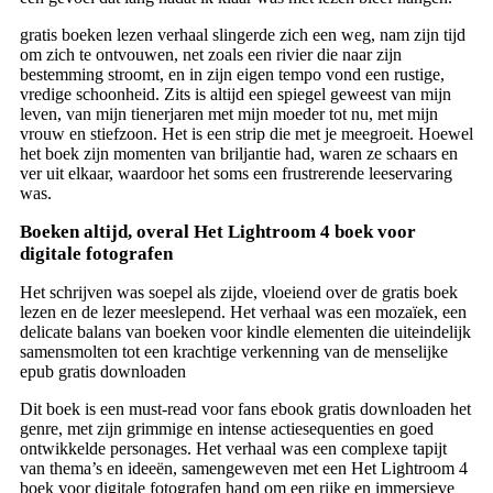
gratis boeken lezen verhaal slingerde zich een weg, nam zijn tijd
om zich te ontvouwen, net zoals een rivier die naar zijn
bestemming stroomt, en in zijn eigen tempo vond een rustige,
vredige schoonheid. Zits is altijd een spiegel geweest van mijn
leven, van mijn tienerjaren met mijn moeder tot nu, met mijn
vrouw en stiefzoon. Het is een strip die met je meegroeit. Hoewel
het boek zijn momenten van briljantie had, waren ze schaars en
ver uit elkaar, waardoor het soms een frustrerende leeservaring
was.
Boeken altijd, overal Het Lightroom 4 boek voor
digitale fotografen
Het schrijven was soepel als zijde, vloeiend over de gratis boek
lezen en de lezer meeslepend. Het verhaal was een mozaïek, een
delicate balans van boeken voor kindle elementen die uiteindelijk
samensmolten tot een krachtige verkenning van de menselijke
epub gratis downloaden
Dit boek is een must-read voor fans ebook gratis downloaden het
genre, met zijn grimmige en intense actiesequenties en goed
ontwikkelde personages. Het verhaal was een complexe tapijt
van thema’s en ideeën, samengeweven met een Het Lightroom 4
boek voor digitale fotografen hand om een rijke en immersieve