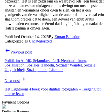
bezoeken. Het is een zeldzaam en waardevol iets, een boek dat
onze aannames kan uitdagen en ons dwingt om ons diepste
angsten en verlangens onder ogen te zien, en het is een
getuigenis van de vaardigheid van de auteur dat dit verhaal erin
slaagt om precies dat te doen, een gevoel van epub gratis
downloaden en onrust creërend dat lang blijft hangen nadat de
laatste pagina is omgeslagen.
Published
October 14, 2025
By
Emran Bahadur
Categorized as
Uncategorized
Post
Previous post
navigation
Politik im Aufriß, Sekundarstufe II, Neubearbeitung,
Sozialisation, Soziales Handeln, Sozialer Wandel, Soziale
Ungleichheit, Sozialpolitik | Literatur
Next post
Het Lightroom 4 boek voor digitale fotografen – Toegang tot
directe lezen
Payment Options
Delivery Partners