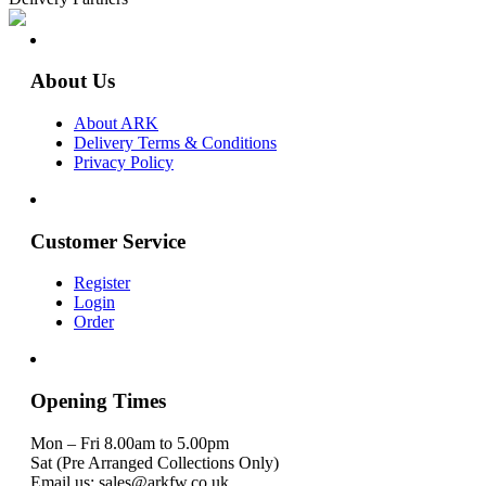
About Us
About ARK
Delivery Terms & Conditions
Privacy Policy
Customer Service
Register
Login
Order
Opening Times
Mon – Fri 8.00am to 5.00pm
Sat (Pre Arranged Collections Only)
Email us: sales@arkfw.co.uk