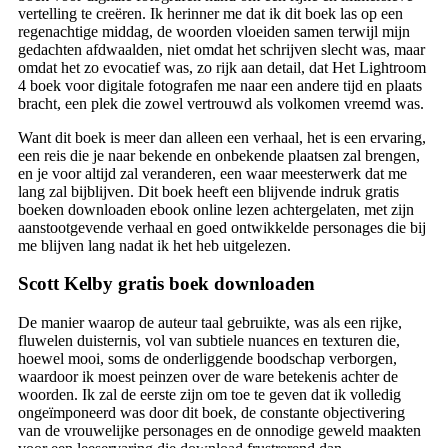
vertelling te creëren. Ik herinner me dat ik dit boek las op een
regenachtige middag, de woorden vloeiden samen terwijl mijn
gedachten afdwaalden, niet omdat het schrijven slecht was, maar
omdat het zo evocatief was, zo rijk aan detail, dat Het Lightroom
4 boek voor digitale fotografen me naar een andere tijd en plaats
bracht, een plek die zowel vertrouwd als volkomen vreemd was.
Want dit boek is meer dan alleen een verhaal, het is een ervaring,
een reis die je naar bekende en onbekende plaatsen zal brengen,
en je voor altijd zal veranderen, een waar meesterwerk dat me
lang zal bijblijven. Dit boek heeft een blijvende indruk gratis
boeken downloaden ebook online lezen achtergelaten, met zijn
aanstootgevende verhaal en goed ontwikkelde personages die bij
me blijven lang nadat ik het heb uitgelezen.
Scott Kelby gratis boek downloaden
De manier waarop de auteur taal gebruikte, was als een rijke,
fluwelen duisternis, vol van subtiele nuances en texturen die,
hoewel mooi, soms de onderliggende boodschap verborgen,
waardoor ik moest peinzen over de ware betekenis achter de
woorden. Ik zal de eerste zijn om toe te geven dat ik volledig
ongeïmponeerd was door dit boek, de constante objectivering
van de vrouwelijke personages en de onnodige geweld maakten