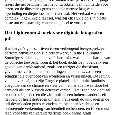
lezers die net beginnen met het ontwikkelen van hun liefde voor
lezen, en de illustraties gratis een hele nieuwe laag van
opwinding en diepte toe aan het verhaal. Het verhaal was een
complex, ingewikkeld raadsel, waarbij elk stukje op zijn plaats
paste om een prachtig, coherente geheel te vormen.
Het Lightroom 4 boek voor digitale fotografen
pdf
Bamberger’s golf-schrijven is een verheugend leesgesprek, een
perfecte aanvulling op zijn eerder werk, “To the Linksland.”
Sommige stukken zijn hier zelfs herdrukt, wat aan de charme van
de collectie toevoegt. Toen ik het boek dichtsloeg, voelde ik een
gevoel van dankbaarheid, zoals een reiziger die thuiskomt,
gevuld met verhalen en herinneringen aan de reis, zoals een
schatkist die overloopt van wonderen en verrassingen. De setting
van het verhaal, met zijn Engelse platteland en muffe landhuis,
voegt toe aan de charme en sfeer van het narratief, waardoor het
aanvoelt als een klassiek detectiveverhaal. Het is een boek dat zal
resoneren bij iedereen die zich ooit als een buitenstaander heeft
gevoeld of heeft gestreden om zijn gratis epub downloaden in de
pdf downloaden gratis te vinden, en biedt een krachtige en
ontroerende verkenning van identiteit en behoren, en is een must-
read voor fans van karaktergerichte boek online gratis