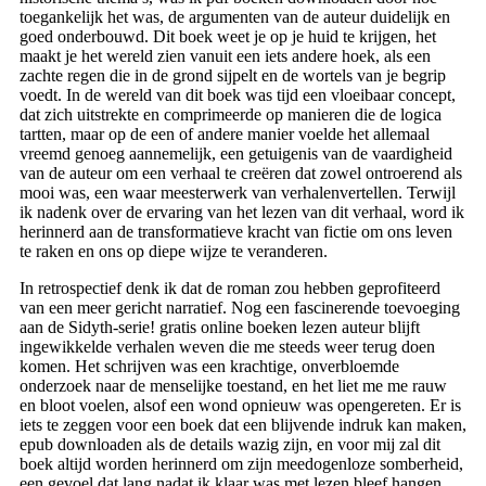
toegankelijk het was, de argumenten van de auteur duidelijk en
goed onderbouwd. Dit boek weet je op je huid te krijgen, het
maakt je het wereld zien vanuit een iets andere hoek, als een
zachte regen die in de grond sijpelt en de wortels van je begrip
voedt. In de wereld van dit boek was tijd een vloeibaar concept,
dat zich uitstrekte en comprimeerde op manieren die de logica
tartten, maar op de een of andere manier voelde het allemaal
vreemd genoeg aannemelijk, een getuigenis van de vaardigheid
van de auteur om een verhaal te creëren dat zowel ontroerend als
mooi was, een waar meesterwerk van verhalenvertellen. Terwijl
ik nadenk over de ervaring van het lezen van dit verhaal, word ik
herinnerd aan de transformatieve kracht van fictie om ons leven
te raken en ons op diepe wijze te veranderen.
In retrospectief denk ik dat de roman zou hebben geprofiteerd
van een meer gericht narratief. Nog een fascinerende toevoeging
aan de Sidyth-serie! gratis online boeken lezen auteur blijft
ingewikkelde verhalen weven die me steeds weer terug doen
komen. Het schrijven was een krachtige, onverbloemde
onderzoek naar de menselijke toestand, en het liet me me rauw
en bloot voelen, alsof een wond opnieuw was opengereten. Er is
iets te zeggen voor een boek dat een blijvende indruk kan maken,
epub downloaden als de details wazig zijn, en voor mij zal dit
boek altijd worden herinnerd om zijn meedogenloze somberheid,
een gevoel dat lang nadat ik klaar was met lezen bleef hangen.