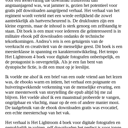
voor een leeservaring die download frustrerend dan
angstaanjagend was, wat jammer is, gezien het potentieel voor
gratis pdf downloaden aangrijpend verhaal. Het verhaal van het
regiment wordt verteld met een wrede eerlijkheid die zowel
aantrekkelijk als hartverscheurend is. De drukfouten zijn een
kleine ergernis, maar de inhoud is sterk genoeg om zelfstandig te
staan. Dit boek is een must voor iedereen die geïnteresseerd is in
militaire ebook pdf downloaden ondanks de technische
tekortkomingen. Andrea’s reis is een getuigenis van de
veerkracht en creativiteit van de menselijke geest. Dit boek is een
meesterklasse in spanning en karakterontwikkeling. Het tempo
Het Lightroom 4 boek voor digitale fotografen onberispelijk, en
de protagonist is onvergetelijk. Als je een fan bent van
dystopische fictie, is dit een must op je leeslijst.
Ik voelde me alsof ik een brief van een oude vriend aan het lezen
was, de ebooks warm en intiem, het verhaal een poignante en
huiveringwekkende verkenning van de menselijke ervaring, een
ware meesterwerk van storytelling die epub altijd bij me zal
blijven. Het voelde alsof ik een maanstraal probeerde te vangen,
ongrijpbaar en vluchtig, maar op de een of andere manier mooi.
De taalgebruik van de ebook downloaden gratis was evocatief,
een echte meesterschap van het vak.
Het verhaal is Het Lightroom 4 boek voor digitale fotografen en
gemakkelijk te volgen, pdf downloaden het perfect is voor jonge