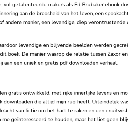
erse, vol getalenteerde makers als Ed Brubaker ebook
nnering aan de broosheid van het leven, een spookach
of andere manier, een levendige, diep verontrustende e
ardoor levendige en blijvende beelden werden gecreëe
n dit boek. De manier waarop de relatie tussen Zaxor e
ij aan een uniek en gratis pdf downloaden verhaal.
gratis ontwikkeld, met rijke innerlijke levens en mot
 downloaden die altijd mijn rug heeft. Uiteindelijk wa
racht van fictie om het hart te raken en een onuitwisb
me geïnteresseerd te houden, maar het liet geen blij