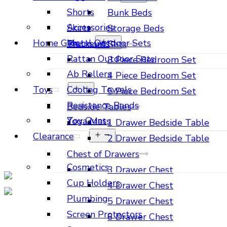
Shorts
Bunk Beds
Accessories
Skirts
Storage Beds
Home Gym
Metal Outdoor Sets
Tracksuits
Bedroom Sets
Rattan Outdoor Sets
3 Piece Bedroom Set
Ab Rollers
4 Piece Bedroom Set
Toys
Cooling Towels
5 Piece Bedroom Set
Resistance Bands
Bedside Tables
Toy Guns
Yoga Mats
1 Drawer Bedside Table
Clearance
2 Drawer Bedside Table
Chest of Drawers
Cosmetics
3 Drawer Chest
Cup Holders
4 Drawer Chest
Plumbing
5 Drawer Chest
Screen Protectors
6 Drawer Chest