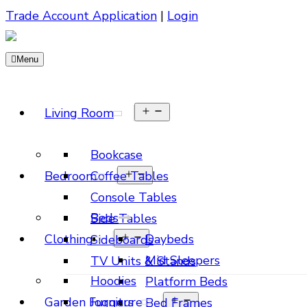
Trade Account Application
|
Login
Menu
Living Room
Bookcase
Bedroom
Coffee Tables
Console Tables
Beds
Side Tables
Clothing
Daybeds
Sideboards
Mid Sleepers
TV Units & Stands
Hoodies
Platform Beds
Garden Furniture
Joggers
Bed Frames