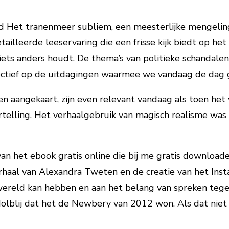
d Het tranenmeer subliem, een meesterlijke mengeling
etailleerde leeservaring die een frisse kijk biedt op he
ets anders houdt. De thema’s van politieke schandale
spectief op de uitdagingen waarmee we vandaag de dag
en aangekaart, zijn even relevant vandaag als toen he
vertelling. Het verhaalgebruik van magisch realisme w
van het ebook gratis online die bij me gratis downloade
 verhaal van Alexandra Tweten en de creatie van het In
 wereld kan hebben en aan het belang van spreken teg
en dolblij dat het de Newbery van 2012 won. Als dat ni