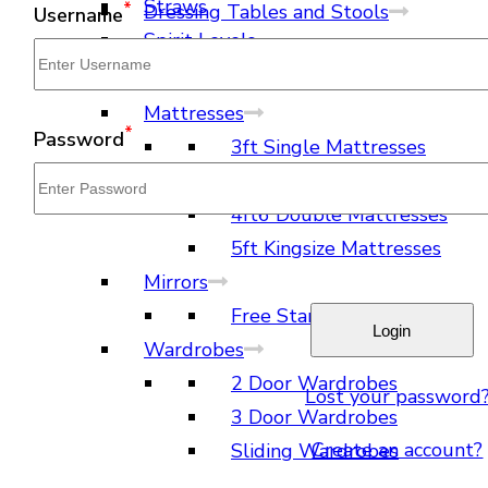
Straws
*
Dressing Tables and Stools
Username
Spirit Levels
Dressing Tables
Dressing Stools
Mattresses
*
Password
3ft Single Mattresses
4ft Small Double Mattresse
4ft6 Double Mattresses
5ft Kingsize Mattresses
Mirrors
Free Standing Mirrors
Wardrobes
2 Door Wardrobes
Lost your password
3 Door Wardrobes
Create an account?
Sliding Wardrobes