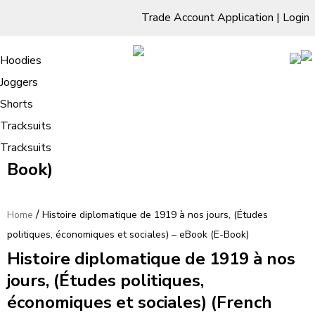
Trade Account Application
|
Login
Living Room
Sofas & Chairs
Cornar Sofas
Chest of Drawers
3 Drawer Chest
Dressing Tables
Free Standing Mirrors
Hoodies
Sofas
TV Units & Stands
Bedroom
4 Drawer Chest
Dressing Tables Stools
Dressing Stools
Joggers
Histoire diplomatique de 1919 à nos
5 Drawer Chest
Wholesale Mattresses
Dining Room
Shorts
jours, (Études politiques,
6 Drawer Chest
Mirrors
Clothing
Tracksuits
économiques et sociales) – eBook (E-
Tracksuits
Book)
/
Home
Histoire diplomatique de 1919 à nos jours, (Études
politiques, économiques et sociales) – eBook (E-Book)
Histoire diplomatique de 1919 à nos
jours, (Études politiques,
économiques et sociales) (French