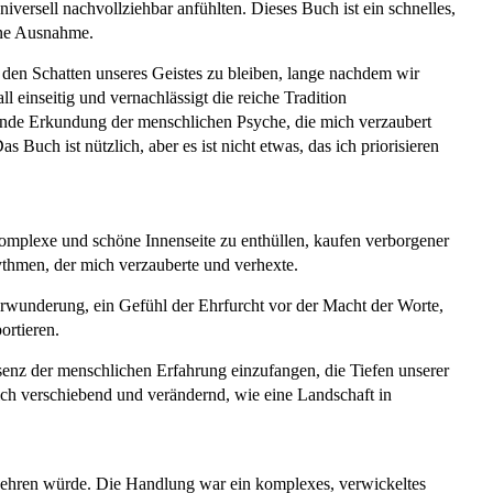
versell nachvollziehbar anfühlten. Dieses Buch ist ein schnelles,
eine Ausnahme.
n den Schatten unseres Geistes zu bleiben, lange nachdem wir
 einseitig und vernachlässigt die reiche Tradition
ierende Erkundung der menschlichen Psyche, die mich verzaubert
Buch ist nützlich, aber es ist nicht etwas, das ich priorisieren
 komplexe und schöne Innenseite zu enthüllen, kaufen verborgener
hmen, der mich verzauberte und verhexte.
erwunderung, ein Gefühl der Ehrfurcht vor der Macht der Worte,
ortieren.
senz der menschlichen Erfahrung einzufangen, die Tiefen unserer
ich verschiebend und verändernd, wie eine Landschaft in
ckkehren würde. Die Handlung war ein komplexes, verwickeltes