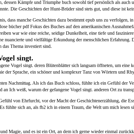
n, dessen Kämpfe und Triumphe buch sowohl tief persönlich als auch uni
nnte. Die Geschichten der Hunt-Brüder sind stets gut, und diese ist k
nntnis, dass manche Geschichten dazu bestimmt epub uns zu verfolgen, i
enlose bücher pdf Fokus des Buches auf den amerikanischen Ausnahmefall
hreiben war wie eine reiche, seidige Dunkelheit, eine tiefe und faszin
e nuancierte und vielfältige Erkundung der menschlichen Erfahrung. Das 
in das Thema investiert sind.
ogel singt.
ngene Vogel singt. deren Blütenblätter sich langsam öffneten, um eine
e der Sprache, ein schöner und komplexer Tanz von Wörtern und Rhyt
ten Nachmittag. Als ich das Buch schloss, fühlte ich ein Gefühl der V
d an Ich weiß, warum der gefangene Vogel singt. anderen Ort zu transp
 Gefühl von Ehrfurcht, vor der Macht der Geschichtenerzählung, die Es
 fühlte sich an, als fb2 ich in einem Traum, die Welt um mich lesen s
r und Magie, und es ist ein Ort, an dem ich gerne wieder einmal zurü