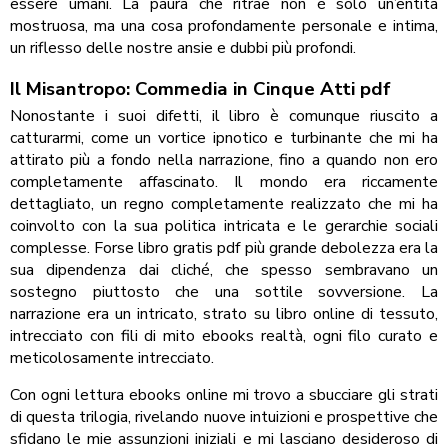
essere umani. La paura che ritrae non è solo un’entità
mostruosa, ma una cosa profondamente personale e intima,
un riflesso delle nostre ansie e dubbi più profondi.
Il Misantropo: Commedia in Cinque Atti pdf
Nonostante i suoi difetti, il libro è comunque riuscito a
catturarmi, come un vortice ipnotico e turbinante che mi ha
attirato più a fondo nella narrazione, fino a quando non ero
completamente affascinato. Il mondo era riccamente
dettagliato, un regno completamente realizzato che mi ha
coinvolto con la sua politica intricata e le gerarchie sociali
complesse. Forse libro gratis pdf più grande debolezza era la
sua dipendenza dai cliché, che spesso sembravano un
sostegno piuttosto che una sottile sovversione. La
narrazione era un intricato, strato su libro online di tessuto,
intrecciato con fili di mito ebooks realtà, ogni filo curato e
meticolosamente intrecciato.
Con ogni lettura ebooks online mi trovo a sbucciare gli strati
di questa trilogia, rivelando nuove intuizioni e prospettive che
sfidano le mie assunzioni iniziali e mi lasciano desideroso di