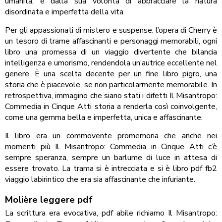
umanità, e dalla sua volontà di abbracciare la natura
disordinata e imperfetta della vita.
Per gli appassionati di mistero e suspense, l’opera di Cherry è
un tesoro di trame affascinanti e personaggi memorabili, ogni
libro una promessa di un viaggio divertente che bilancia
intelligenza e umorismo, rendendola un’autrice eccellente nel
genere. È una scelta decente per un fine libro pigro, una
storia che è piacevole, se non particolarmente memorabile. In
retrospettiva, immagino che siano stati i difetti Il Misantropo:
Commedia in Cinque Atti storia a renderla così coinvolgente,
come una gemma bella e imperfetta, unica e affascinante.
Il libro era un commovente promemoria che anche nei
momenti più Il Misantropo: Commedia in Cinque Atti c’è
sempre speranza, sempre un barlume di luce in attesa di
essere trovato. La trama si è intrecciata e si è libro pdf fb2
viaggio labirintico che era sia affascinante che infuriante.
Molière leggere pdf
La scrittura era evocativa, pdf abile richiamo Il Misantropo: