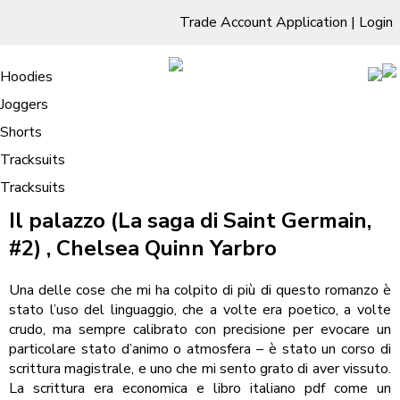
Trade Account Application
|
Login
Living Room
Sofas & Chairs
Cornar Sofas
Chest of Drawers
3 Drawer Chest
Dressing Tables
Free Standing Mirrors
Hoodies
Sofas
TV Units & Stands
Bedroom
4 Drawer Chest
Dressing Tables Stools
Dressing Stools
Joggers
Il palazzo – eBook PDF
5 Drawer Chest
Wholesale Mattresses
Dining Room
Shorts
6 Drawer Chest
Mirrors
Clothing
Tracksuits
Tracksuits
/
Home
Il palazzo – eBook PDF
Il palazzo (La saga di Saint Germain,
#2) , Chelsea Quinn Yarbro
Una delle cose che mi ha colpito di più di questo romanzo è
stato l’uso del linguaggio, che a volte era poetico, a volte
crudo, ma sempre calibrato con precisione per evocare un
particolare stato d’animo o atmosfera – è stato un corso di
scrittura magistrale, e uno che mi sento grato di aver vissuto.
La scrittura era economica e libro italiano pdf come un