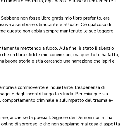
erfettamente costruito, ogni parola e frase attentamente Il
 Sebbene non fosse libro gratis mio libro preferito, era
sciva a sembrare stimolante e attuale. C’è qualcosa di
ebbene questo non abbia sempre mantenuto le sue leggere
ntamente mettendo a fuoco. Alla fine, è stato il silenzio
che un libro sfidi le mie convinzioni, ma questo lo ha fatto,
 buona storia e stia cercando una narrazione che ispiri e
 sembrava commovente e inquietante. L’esperienza di
aggi e dagli incontri lungo la strada. Per chiunque sia
del comportamento criminale e sull’impatto del trauma e-
liare, anche se la poesia Il Signore dei Demoni non mi ha
s online di sorprese, e che non sappiamo mai cosa ci aspetta