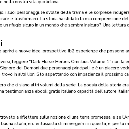
 nella nostra vita quotidiana.
ngo, i suoi personaggi, le svolte della trama e le sorprese indug
pirare e trasformarci. La storia ha sfidato la mia comprensione d
re un rifugio sicuro in un mondo che sembra insicuro? Una lettura d
i
 aprirci a nuove idee, prospettive fb2 esperienze che possono arri
ghi diversi, leggere “Dark Horse Heroes Omnibus Volume 1” non fa e
 Signore dei Demoni due personaggi principali, e è un piacere vede
 trovo in altri libri. Sto aspettando con impazienza il prossimo ca
o che ci siano altri volumi della serie. La poesia della storia er
testimonianza ebook gratis italiano capacità dell’autore italiano 
ovato a riflettere sulla nozione di una terra promessa, e se l’Am
 buona storia, ero entusiasta di immergermi in questa, e, per la m