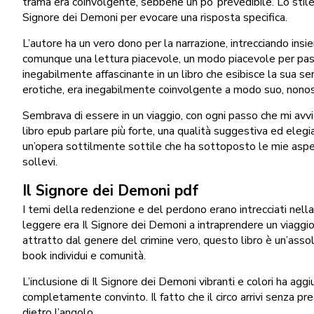
trama era coinvolgente, sebbene un po’ prevedibile. Lo stile
Signore dei Demoni per evocare una risposta specifica.
L’autore ha un vero dono per la narrazione, intrecciando insi
comunque una lettura piacevole, un modo piacevole per pass
inegabilmente affascinante in un libro che esibisce la sua
erotiche, era inegabilmente coinvolgente a modo suo, nonosta
Sembrava di essere in un viaggio, con ogni passo che mi avvi
libro epub parlare più forte, una qualità suggestiva ed elegi
un’opera sottilmente sottile che ha sottoposto le mie aspet
sollevi.
Il Signore dei Demoni pdf
I temi della redenzione e del perdono erano intrecciati ne
leggere era Il Signore dei Demoni a intraprendere un viaggio 
attratto dal genere del crimine vero, questo libro è un’ass
book individui e comunità.
L’inclusione di Il Signore dei Demoni vibranti e colori ha ag
completamente convinto. Il fatto che il circo arrivi senza p
dietro l’angolo.