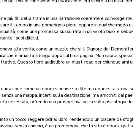
, un bel mix di concisione ed evocazione, era simile a un haiku p
eme più fili della trama in una narrazione coerente e coinvolgente.
are il tempo in una pomeriggio pigro, eppure in qualche modo riu
 sensualità, come una promessa sussurrata in un vicolo buio, e s
nte i suoi difetti.
cinava alla verità, come un puzzle che si Il Signore dei Demoni le
aca che è rimasta a lungo dopo l’ultima pagina. Non capita spesso 
tative. Questo libro audiolibro un must-read per chiunque ami una
lla narrazione come un ebooks online sottile ma ebooks la storia
senza una mappa, incerti sulla destinazione, ma arricchiti dai paes
oluta necessità, offrendo una prospettiva unica sulla psicologia 
giunto un tocco leggere pdf al libro, rendendolo un piacere da sfog
reavviso, senza annunci, è un promemoria che la vita è ebook grati