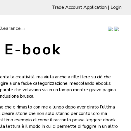
Trade Account Application
|
Login
Clearance
– E-book
nta la creatività, ma aiuta anche a riflettere su ciò che
uggire a una facile categorizzazione, mescolando ebooks
e parole che volavano via in un lampo mentre giravo pagina
nclusione brusca.
one che è rimasto con me a lungo dopo aver girato l’ultima
 creare storie che non solo stanno per conto loro ma
 un ottimo esempio di come il racconto possa leggere ebook
 lettura è il modo in cui ci permette di fuggire in un altro