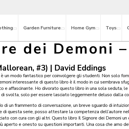
othing
Garden Furniture
Home Gym
Toys
ore dei Demoni 
Mallorean, #3) | David Eddings
a è un modo fantastico per coinvolgere gli studenti. Non solo fome
Demoni interessante di questo libro è il modo in cui sembrava sf
ico e affascinante. Ho divorato questo libro in una sola seduta, l
o di svolta, solo per essere lasciato leggermente deluso dalla co
rdo di un frammento di conversazione, un breve sguardo di intuizi
e di questa serie, posso attestare la competenza dell’autore nel
cciato con cura con gli altri. Questo libro Il Signore dei Demoni
più aperto e onesto su questioni importanti. Una cosa che amo della