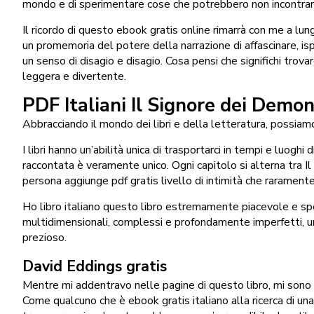
mondo e di sperimentare cose che potrebbero non incontrare
Il ricordo di questo ebook gratis online rimarrà con me a lu
un promemoria del potere della narrazione di affascinare, is
un senso di disagio e disagio. Cosa pensi che significhi trova
leggera e divertente.
PDF Italiani Il Signore dei Demon
Abbracciando il mondo dei libri e della letteratura, possiamo
I libri hanno un’abilità unica di trasportarci in tempi e luo
raccontata è veramente unico. Ogni capitolo si alterna tra Il
persona aggiunge pdf gratis livello di intimità che raramente
Ho libro italiano questo libro estremamente piacevole e sper
multidimensionali, complessi e profondamente imperfetti, una 
prezioso.
David Eddings gratis
Mentre mi addentravo nelle pagine di questo libro, mi sono tr
Come qualcuno che è ebook gratis italiano alla ricerca di una