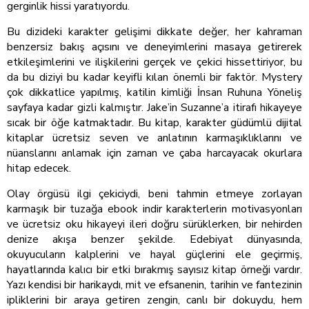
gerginlik hissi yaratıyordu.
Bu dizideki karakter gelişimi dikkate değer, her kahraman
benzersiz bakış açısını ve deneyimlerini masaya getirerek
etkileşimlerini ve ilişkilerini gerçek ve çekici hissettiriyor, bu
da bu diziyi bu kadar keyifli kılan önemli bir faktör. Mystery
çok dikkatlice yapılmış, katilin kimliği İnsan Ruhuna Yöneliş
sayfaya kadar gizli kalmıştır. Jake’in Suzanne’a itirafı hikayeye
sıcak bir öğe katmaktadır. Bu kitap, karakter güdümlü dijital
kitaplar ücretsiz seven ve anlatının karmaşıklıklarını ve
nüanslarını anlamak için zaman ve çaba harcayacak okurlara
hitap edecek.
Olay örgüsü ilgi çekiciydi, beni tahmin etmeye zorlayan
karmaşık bir tuzağa ebook indir karakterlerin motivasyonları
ve ücretsiz oku hikayeyi ileri doğru sürüklerken, bir nehirden
denize akışa benzer şekilde. Edebiyat dünyasında,
okuyucuların kalplerini ve hayal güçlerini ele geçirmiş,
hayatlarında kalıcı bir etki bırakmış sayısız kitap örneği vardır.
Yazı kendisi bir harikaydı, mit ve efsanenin, tarihin ve fantezinin
ipliklerini bir araya getiren zengin, canlı bir dokuydu, hem