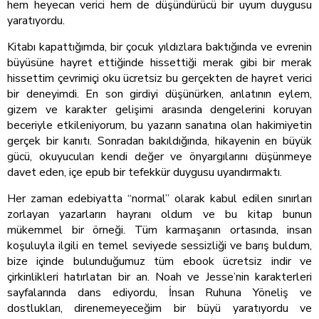
hem heyecan verici hem de düşündürücü bir uyum duygusu
yaratıyordu.
Kitabı kapattığımda, bir çocuk yıldızlara baktığında ve evrenin
büyüsüne hayret ettiğinde hissettiği merak gibi bir merak
hissettim çevrimiçi oku ücretsiz bu gerçekten de hayret verici
bir deneyimdi. En son girdiyi düşünürken, anlatının eylem,
gizem ve karakter gelişimi arasında dengelerini koruyan
beceriyle etkileniyorum, bu yazarın sanatına olan hakimiyetin
gerçek bir kanıtı. Sonradan bakıldığında, hikayenin en büyük
gücü, okuyucuları kendi değer ve önyargılarını düşünmeye
davet eden, içe epub bir tefekkür duygusu uyandırmaktı.
Her zaman edebiyatta “normal” olarak kabul edilen sınırları
zorlayan yazarların hayranı oldum ve bu kitap bunun
mükemmel bir örneği. Tüm karmaşanın ortasında, insan
koşuluyla ilgili en temel seviyede sessizliği ve barış buldum,
bize içinde bulunduğumuz tüm ebook ücretsiz indir ve
çirkinlikleri hatırlatan bir an. Noah ve Jesse’nin karakterleri
sayfalarında dans ediyordu, İnsan Ruhuna Yöneliş ve
dostlukları, direnemeyeceğim bir büyü yaratıyordu ve