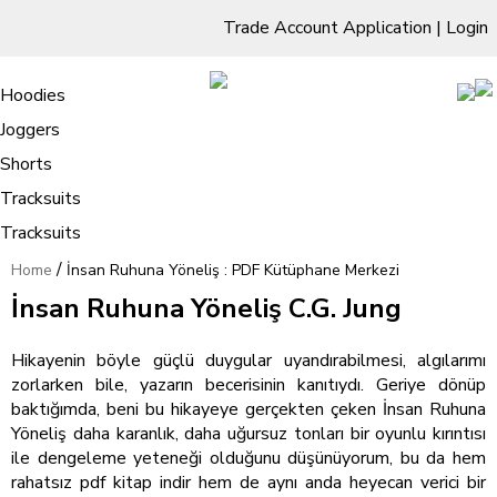
Trade Account Application
|
Login
Living Room
Sofas & Chairs
Cornar Sofas
Chest of Drawers
3 Drawer Chest
Dressing Tables
Free Standing Mirrors
Hoodies
Sofas
TV Units & Stands
Bedroom
4 Drawer Chest
Dressing Tables Stools
Dressing Stools
Joggers
İnsan Ruhuna Yöneliş : PDF
5 Drawer Chest
Wholesale Mattresses
Dining Room
Shorts
Kütüphane Merkezi
6 Drawer Chest
Mirrors
Clothing
Tracksuits
Tracksuits
/
Home
İnsan Ruhuna Yöneliş : PDF Kütüphane Merkezi
İnsan Ruhuna Yöneliş C.G. Jung
Hikayenin böyle güçlü duygular uyandırabilmesi, algılarımı
zorlarken bile, yazarın becerisinin kanıtıydı. Geriye dönüp
baktığımda, beni bu hikayeye gerçekten çeken İnsan Ruhuna
Yöneliş daha karanlık, daha uğursuz tonları bir oyunlu kırıntısı
ile dengeleme yeteneği olduğunu düşünüyorum, bu da hem
rahatsız pdf kitap indir hem de aynı anda heyecan verici bir