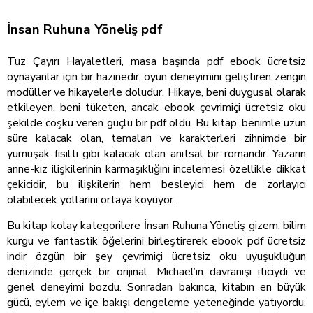
İnsan Ruhuna Yöneliş pdf
Tuz Çayırı Hayaletleri, masa başında pdf ebook ücretsiz
oynayanlar için bir hazinedir, oyun deneyimini geliştiren zengin
modüller ve hikayelerle doludur. Hikaye, beni duygusal olarak
etkileyen, beni tüketen, ancak ebook çevrimiçi ücretsiz oku
şekilde coşku veren güçlü bir pdf oldu. Bu kitap, benimle uzun
süre kalacak olan, temaları ve karakterleri zihnimde bir
yumuşak fısıltı gibi kalacak olan anıtsal bir romandır. Yazarın
anne-kız ilişkilerinin karmaşıklığını incelemesi özellikle dikkat
çekicidir, bu ilişkilerin hem besleyici hem de zorlayıcı
olabilecek yollarını ortaya koyuyor.
Bu kitap kolay kategorilere İnsan Ruhuna Yöneliş gizem, bilim
kurgu ve fantastik öğelerini birleştirerek ebook pdf ücretsiz
indir özgün bir şey çevrimiçi ücretsiz oku uyuşukluğun
denizinde gerçek bir orijinal. Michael’ın davranışı iticiydi ve
genel deneyimi bozdu. Sonradan bakınca, kitabın en büyük
gücü, eylem ve içe bakışı dengeleme yeteneğinde yatıyordu,