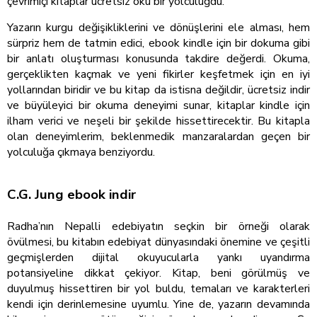
çevrimiçi kitaplar ücretsiz oku bir yolculuğdu.
Yazarın kurgu değişikliklerini ve dönüşlerini ele alması, hem
sürpriz hem de tatmin edici, ebook kindle için bir dokuma gibi
bir anlatı oluşturması konusunda takdire değerdi. Okuma,
gerçeklikten kaçmak ve yeni fikirler keşfetmek için en iyi
yollarından biridir ve bu kitap da istisna değildir, ücretsiz indir
ve büyüleyici bir okuma deneyimi sunar, kitaplar kindle için
ilham verici ve neşeli bir şekilde hissettirecektir. Bu kitapla
olan deneyimlerim, beklenmedik manzaralardan geçen bir
yolculuğa çıkmaya benziyordu.
C.G. Jung ebook indir
Radha’nın Nepalli edebiyatın seçkin bir örneği olarak
övülmesi, bu kitabın edebiyat dünyasındaki önemine ve çeşitli
geçmişlerden dijital okuyucularla yankı uyandırma
potansiyeline dikkat çekiyor. Kitap, beni görülmüş ve
duyulmuş hissettiren bir yol buldu, temaları ve karakterleri
kendi için derinlemesine uyumlu. Yine de, yazarın devamında