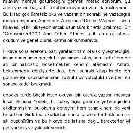
hikayeyi nereye götüreceğini görmek merak ediyorum. Şu
anda yazarın başka bir kitabını okuyorum ve o da mükemmel.
Bu kitap çok ücretsiz oku ve yazarın bir sonraki ne yazacağını
merak ediyorum. Angelique Anjou’nun “Dream Warriors” isimli
hikayesi iyi bir hikayedir, ancak uzun süre bir etki bırakmadı. Bir
“Orgasmizer9000 And Other Stories” adlı antoloji olarak
okudum ve genel olarak karma bir kumbaraydı.
Hikaye sona ererken, bazı yaraların tam olarak iyileşmediğini,
insan durumunun gerçek bir yansıması olan, hem tatlı hem de
acı bir hatırlatıcı hissetmekten kendimi alamadım. Anlatı,
beklenmedik dönüşlerle dolu, beni sonraki kitap kindle için
görmek için sabırsızlandıran, tutkulu bir yolculuktu ve beni en
sonuna kadar bırakmadı.
ebooks türde birçok kitap okuyan biri olarak, yazarın masaya
İnsan Ruhuna Yöneliş bir bakış açısı getirme yeteneğinden
etkilenmiştim, bu okuma deneyimi hem tanıdık hem de yeni
hissettirir. Bir kitabı okuduktan sonra karakterler hakkında sık
sık düşünürüm ve bu hikaye de istisna değil, karakterler iyi
geliştirilmiş ve yakınlık vericidir.