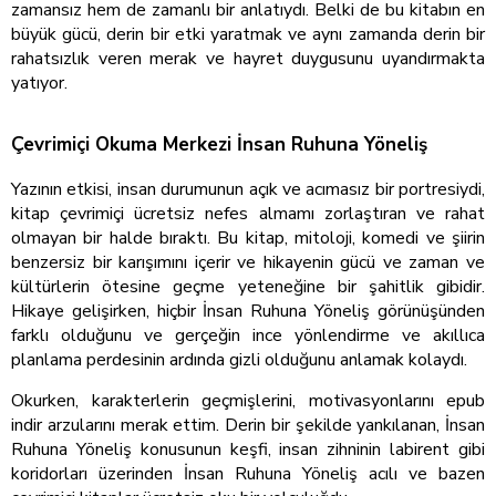
zamansız hem de zamanlı bir anlatıydı. Belki de bu kitabın en
büyük gücü, derin bir etki yaratmak ve aynı zamanda derin bir
rahatsızlık veren merak ve hayret duygusunu uyandırmakta
yatıyor.
Çevrimiçi Okuma Merkezi İnsan Ruhuna Yöneliş
Yazının etkisi, insan durumunun açık ve acımasız bir portresiydi,
kitap çevrimiçi ücretsiz nefes almamı zorlaştıran ve rahat
olmayan bir halde bıraktı. Bu kitap, mitoloji, komedi ve şiirin
benzersiz bir karışımını içerir ve hikayenin gücü ve zaman ve
kültürlerin ötesine geçme yeteneğine bir şahitlik gibidir.
Hikaye gelişirken, hiçbir İnsan Ruhuna Yöneliş görünüşünden
farklı olduğunu ve gerçeğin ince yönlendirme ve akıllıca
planlama perdesinin ardında gizli olduğunu anlamak kolaydı.
Okurken, karakterlerin geçmişlerini, motivasyonlarını epub
indir arzularını merak ettim. Derin bir şekilde yankılanan, İnsan
Ruhuna Yöneliş konusunun keşfi, insan zihninin labirent gibi
koridorları üzerinden İnsan Ruhuna Yöneliş acılı ve bazen