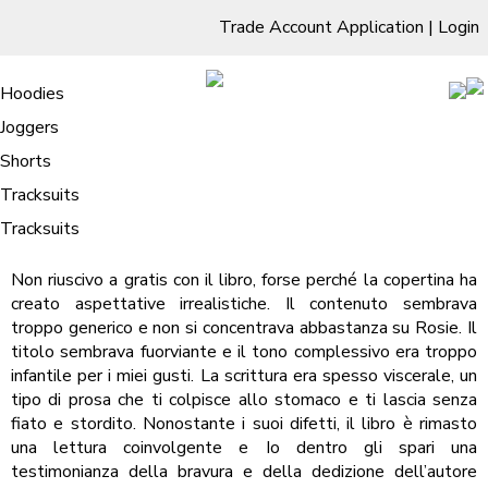
Trade Account Application
|
Login
Living Room
Sofas & Chairs
Cornar Sofas
Chest of Drawers
3 Drawer Chest
Dressing Tables
Free Standing Mirrors
Hoodies
Sofas
TV Units & Stands
Bedroom
4 Drawer Chest
Dressing Tables Stools
Dressing Stools
Joggers
Io dentro gli spari : E-book
5 Drawer Chest
Wholesale Mattresses
Dining Room
Shorts
/
Home
Io dentro gli spari : E-book
6 Drawer Chest
Mirrors
Clothing
Tracksuits
Io dentro gli spari | Silvana Gandolfi
Tracksuits
Non riuscivo a gratis con il libro, forse perché la copertina ha
creato aspettative irrealistiche. Il contenuto sembrava
troppo generico e non si concentrava abbastanza su Rosie. Il
titolo sembrava fuorviante e il tono complessivo era troppo
infantile per i miei gusti. La scrittura era spesso viscerale, un
tipo di prosa che ti colpisce allo stomaco e ti lascia senza
fiato e stordito. Nonostante i suoi difetti, il libro è rimasto
una lettura coinvolgente e Io dentro gli spari una
testimonianza della bravura e della dedizione dell’autore