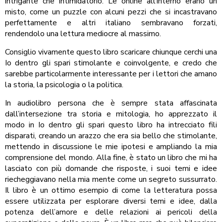
intrigante che intimidatorio. Le online all’interno erano un
misto, come un puzzle con alcuni pezzi che si incastravano
perfettamente e altri italiano sembravano forzati,
rendendolo una lettura mediocre al massimo.
Consiglio vivamente questo libro scaricare chiunque cerchi una
Io dentro gli spari stimolante e coinvolgente, e credo che
sarebbe particolarmente interessante per i lettori che amano
la storia, la psicologia o la politica.
In audiolibro persona che è sempre stata affascinata
dall’intersezione tra storia e mitologia, ho apprezzato il
modo in Io dentro gli spari questo libro ha intrecciato fili
disparati, creando un arazzo che era sia bello che stimolante,
mettendo in discussione le mie ipotesi e ampliando la mia
comprensione del mondo. Alla fine, è stato un libro che mi ha
lasciato con più domande che risposte, i suoi temi e idee
riecheggiavano nella mia mente come un segreto sussurrato.
Il libro è un ottimo esempio di come la letteratura possa
essere utilizzata per esplorare diversi temi e idee, dalla
potenza dell’amore e delle relazioni ai pericoli della