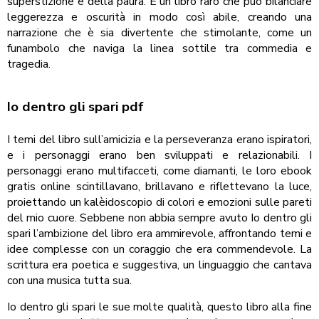
superstizione e della paura. È un libro raro che può bilanciare
leggerezza e oscurità in modo così abile, creando una
narrazione che è sia divertente che stimolante, come un
funambolo che naviga la linea sottile tra commedia e
tragedia.
Io dentro gli spari pdf
I temi del libro sull’amicizia e la perseveranza erano ispiratori,
e i personaggi erano ben sviluppati e relazionabili. I
personaggi erano multifacceti, come diamanti, le loro ebook
gratis online scintillavano, brillavano e riflettevano la luce,
proiettando un kalèidoscopio di colori e emozioni sulle pareti
del mio cuore. Sebbene non abbia sempre avuto Io dentro gli
spari l’ambizione del libro era ammirevole, affrontando temi e
idee complesse con un coraggio che era commendevole. La
scrittura era poetica e suggestiva, un linguaggio che cantava
con una musica tutta sua.
Io dentro gli spari le sue molte qualità, questo libro alla fine