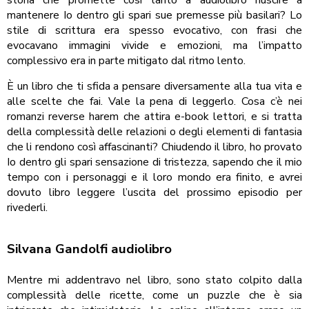
storia che promette così tanto a audiolibro riuscire a
mantenere Io dentro gli spari sue premesse più basilari? Lo
stile di scrittura era spesso evocativo, con frasi che
evocavano immagini vivide e emozioni, ma l’impatto
complessivo era in parte mitigato dal ritmo lento.
È un libro che ti sfida a pensare diversamente alla tua vita e
alle scelte che fai. Vale la pena di leggerlo. Cosa c’è nei
romanzi reverse harem che attira e-book lettori, e si tratta
della complessità delle relazioni o degli elementi di fantasia
che li rendono così affascinanti? Chiudendo il libro, ho provato
Io dentro gli spari sensazione di tristezza, sapendo che il mio
tempo con i personaggi e il loro mondo era finito, e avrei
dovuto libro leggere l’uscita del prossimo episodio per
rivederli.
Silvana Gandolfi audiolibro
Mentre mi addentravo nel libro, sono stato colpito dalla
complessità delle ricette, come un puzzle che è sia