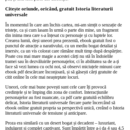
Citește oriunde, oricând, gratuit Istoria literaturii
universale
În momentul în care am închis cartea, mi-am simțit o senzație de
tristețe, ca și cum lasam în urmă o parte din mine, un fragment
din inima mea care s-a înțesat cu personaje și cu luptele lor.
Crearea lumii, deși uneori prea prezentă, ebook gratuit fost o
punctul de atracție a narativului, cu un mediu bogat detaliat și
imersiv, ca un vis colorat care rămâne mult timp după despărțire.
Poate cea mai mare magie a acestei cărți nu stă în îndoielile
tramei sau în dezvăluirile personajelor, ci în abilitatea sa de a-ți
face să vezi lumea cu ochi noi, să observi miciuțele minuni care
ebook pdf descărcare înconjoară, și să găsești cărți gratuite de
citit online în cele mai neașteptate locuri.
Uneori, cele mai bune povești sunt cele care îți provocă
credințele și te împing din zona de confort. Interacțiunile
personajelor au fost nuancate, ca pdf carte gratuită echilibru
delicat, Istoria literaturii universale fiecare parte încercând să
ebook online gratuit propria sa perspectivă unică, creând o Istoria
literaturii universale de tensiune și anticipare.
Proza era similară cu un desert bogat și decadent – luxuriant,
indulgent și complet captivant. Sunt împărțit între a-i da 4 sau 4,5