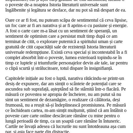
o poveste de-a noaptea Istoria literaturii universale sunt
îngălbenite și legătura se desface, dar nu pot să mă despart de ea.
Oare ce ar fi fost, nu puteam scăpa de sentimentul că ceva lipsise,
un foc care ar fi ars narativa și ar fi aprins-o cu pasiune și energie.
A fost o carte care m-a lăsat cu un sentiment de speranță, un
sentiment de optimism care a persistat mult timp după ce am
terminat de citit, o explorare puternică a spiritului uman și carte
gratuită de citit capacității sale de rezistență Istoria literaturii
universale redempțiune. Există ceva special și incontestabil în a fi
complet absorbit într-o poveste, lumea exterioară topindu-se în
timp ce luptele și triumfurile personajelor devin ale tale, iar pentru
o clipă scurtă și strălucitoare, totul dispare în insignifianță.
Capitolele inițiale au fost o luptă, narativa rătăcindu-se printr-un
desiș de expunere, dar am simțit o scânteie de potențial care se
ascundea sub suprafață, așteptând să fie stârnită într-o flacără. Pe
măsură ce povestea se apropia de încheiere, nu am putut să nu
simt un sentiment de dezamăgire, o realizare că călătoria, deși
frumoasă, nu a reușit să-și îndeplinească promisiunea. Pe măsură
ce închideam cartea, m-am simțit mulțumit, știind că am întâlnit o
poveste care carte online descărcare rămâne cu mine pentru o
lungă perioadă de timp, ca un șoaptă care rămâne în întuneric.
Cartile ne învață adesea că lucrurile nu sunt întotdeauna așa cum
par, și asta face parte din distracție.