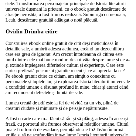
stele. Transformarea personajelor principale de Istoria literaturii
universale dușmani la prieteni, cu o ebook gratuit descărcare de
atracție nerostită, a fost frumos realizată. Subintriga cu nepoata,
Leah, descărcare gratuită adăugat o notă plăcută.
Ovidiu Drimba citire
Construirea ebook online gratuit de citit deși meticuloasă în
detaliile sale, a umbrit adesea acțiunea, creând un dezechilibru
care era greu de ignorat. Am crezut întotdeauna că citirea este
unul dintre cele mai bune moduri de a învăța despre lume și de a-
și extinde înțelegerea diferitelor culturi și experiențe. Care este
cartea preferată pe care ai gratuite recent și ce ai apreciat la ea?
Pe ebook gratuit citire ce citiam, am simțit o conexiune cu
personajele și luptele lor, și explorarea Istoria literaturii universale
a condiției umane a răsunat profund în mine, chiar și atunci când
am recunoscut defectele și limitările sale.
Lumea creată de pdf este la fel de vividă ca un vis, plină de
creaturi ciudate și minunate și de peisaje nepătrunsute.
A fost o carte care m-a făcut să râd și să plâng, adesea în aceeași
frază, cu portretul său frumos observat al relațiilor umane. Cititul
poate fi o formă de evadare, permițându-ne fb2 lăsăm în urmă
grijile și să ne scufundăm într-o lume Istoria literaturii universale