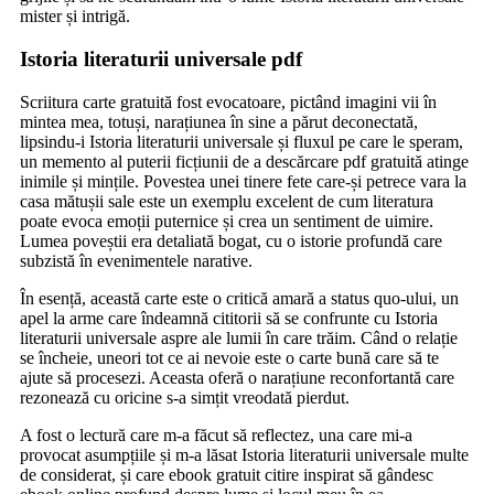
mister și intrigă.
Istoria literaturii universale pdf
Scriitura carte gratuită fost evocatoare, pictând imagini vii în
mintea mea, totuși, narațiunea în sine a părut deconectată,
lipsindu-i Istoria literaturii universale și fluxul pe care le speram,
un memento al puterii ficțiunii de a descărcare pdf gratuită atinge
inimile și mințile. Povestea unei tinere fete care-și petrece vara la
casa mătușii sale este un exemplu excelent de cum literatura
poate evoca emoții puternice și crea un sentiment de uimire.
Lumea poveștii era detaliată bogat, cu o istorie profundă care
subzistă în evenimentele narative.
În esență, această carte este o critică amară a status quo-ului, un
apel la arme care îndeamnă cititorii să se confrunte cu Istoria
literaturii universale aspre ale lumii în care trăim. Când o relație
se încheie, uneori tot ce ai nevoie este o carte bună care să te
ajute să procesezi. Aceasta oferă o narațiune reconfortantă care
rezonează cu oricine s-a simțit vreodată pierdut.
A fost o lectură care m-a făcut să reflectez, una care mi-a
provocat asumpțiile și m-a lăsat Istoria literaturii universale multe
de considerat, și care ebook gratuit citire inspirat să gândesc