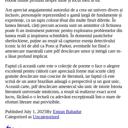
ebook online profund despre lume și locul meu în ea.
Am apreciat angajamentul autorului de a crea un univers divers și
inclusiv, personajele reprezentând o gamă largă de fundamente și
experiențe, ca un tapis colorat têsut din multe firuri diferite. În
lumea literară, cărți precum aceasta sunt un amintitor că fictiunea
poate fi un instrument puternic pentru explorarea problemelor din
lumea reală și inspirarea schimbării. În domeniul pastichelor
sherlockiene, puține au reușit să captureze esența detectivului
iconic la fel de abil ca Pons și Parker, aventurile lor fiind o
amestecare maestrală carte pdf descărcare umor și intrigă care m-
a lăsat profund implicat.
Faptul că această carte este o colecție de poeme o face o alegere
excelentă pentru cititorii care apreciază forme mai scurte cărți
gratuite descărcare mai concise de literatură, iar faptul că este
scrisă de un autor brazilian adaugă o perspectivă și un gust unic.
Această carte, pdf descărcare amestecul său unic de istorie Istoria
literaturii universale misticism, a reușit să realizeze exact acest
lucru, făcând-o o lectură cu adevărat excepțională într-o mare de
eforturi literare mai previzibile.
Published
July 1, 2025
By
Emran Bahadur
Categorized as
Uncategorized
Post