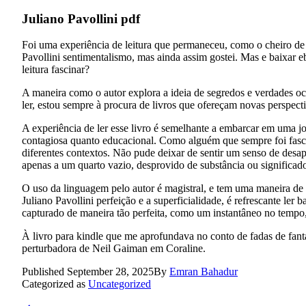
Juliano Pavollini pdf
Foi uma experiência de leitura que permaneceu, como o cheiro de 
Pavollini sentimentalismo, mas ainda assim gostei. Mas e baixar eb
leitura fascinar?
A maneira como o autor explora a ideia de segredos e verdades oc
ler, estou sempre à procura de livros que ofereçam novas perspectiv
A experiência de ler esse livro é semelhante a embarcar em uma
contagiosa quanto educacional. Como alguém que sempre foi fascinad
diferentes contextos. Não pude deixar de sentir um senso de des
apenas a um quarto vazio, desprovido de substância ou significad
O uso da linguagem pelo autor é magistral, e tem uma maneira de 
Juliano Pavollini perfeição e a superficialidade, é refrescante ler
capturado de maneira tão perfeita, como um instantâneo no tempo
À livro para kindle que me aprofundava no conto de fadas de fa
perturbadora de Neil Gaiman em Coraline.
Published
September 28, 2025
By
Emran Bahadur
Categorized as
Uncategorized