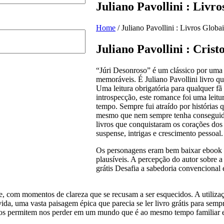
Juliano Pavollini : Livr
Home
/
Juliano Pavollini : Livros Glob
Juliano Pavollini : Cris
“Júri Desonroso” é um clássico por uma 
memoráveis. É Juliano Pavollini livro q
Uma leitura obrigatória para qualquer fã 
introspecção, este romance foi uma leitu
tempo. Sempre fui atraído por histórias q
mesmo que nem sempre tenha conseguido 
livros que conquistaram os corações dos 
suspense, intrigas e crescimento pessoal.
Os personagens eram bem baixar ebook 
plausíveis. A percepção do autor sobre 
grátis Desafia a sabedoria convencional 
te, com momentos de clareza que se recusam a ser esquecidos. A utiliza
ida, uma vasta paisagem épica que parecia se ler livro grátis para se
 nos permitem nos perder em um mundo que é ao mesmo tempo familiar e