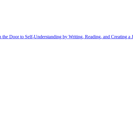
 the Door to Self-Understanding by Writing, Reading, and Creating a J