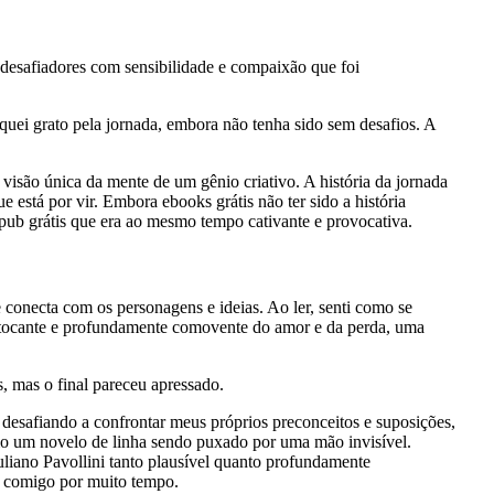
e desafiadores com sensibilidade e compaixão que foi
iquei grato pela jornada, embora não tenha sido sem desafios. A
 visão única da mente de um gênio criativo. A história da jornada
ue está por vir. Embora ebooks grátis não ter sido a história
epub grátis que era ao mesmo tempo cativante e provocativa.
 conecta com os personagens e ideias. Ao ler, senti como se
 tocante e profundamente comovente do amor e da perda, uma
, mas o final pareceu apressado.
desafiando a confrontar meus próprios preconceitos e suposições,
mo um novelo de linha sendo puxado por uma mão invisível.
uliano Pavollini tanto plausível quanto profundamente
rá comigo por muito tempo.