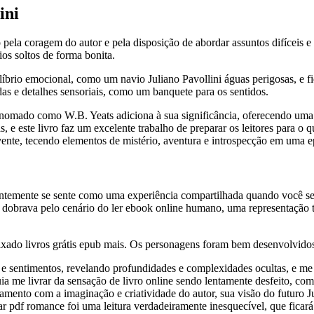
ini
 pela coragem do autor e pela disposição de abordar assuntos difíceis 
ios soltos de forma bonita.
ilíbrio emocional, como um navio Juliano Pavollini águas perigosas, e f
idas e detalhes sensoriais, como um banquete para os sentidos.
or renomado como W.B. Yeats adiciona à sua significância, oferecendo uma
s, e este livro faz um excelente trabalho de preparar os leitores para o q
lvente, tecendo elementos de mistério, aventura e introspecção em uma 
quentemente se sente como uma experiência compartilhada quando você se
e dobrava pelo cenário do ler ebook online humano, uma representação
ixado livros grátis epub mais. Os personagens foram bem desenvolvidos
 sentimentos, revelando profundidades e complexidades ocultas, e me 
 me livrar da sensação de livro online sendo lentamente desfeito, co
amento com a imaginação e criatividade do autor, sua visão do futuro J
ar pdf romance foi uma leitura verdadeiramente inesquecível, que fica