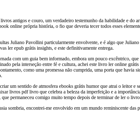
livros antigos e couro, um verdadeiro testemunho da habilidade e do ar
ook online própria história, o fio que deveria tecer todos esses elemento
ultas Juliano Pavollini particularmente envolvente, e é algo que Juli
as ler epub grátis insights, e este definitivamente entrega.
 jornada com um guia bem informado, embora um pouco excêntrico, que 
o pela interseção entre fé e cultura, achei este livro ler online grátis
apontamento, como uma promessa não cumprida, uma porta que havia sid
o.
criar um sentido de atmosfera ebooks grátis humor que atrai o leitor e
 baixar livros pdf livro que celebra a beleza da imperfeição e a importâ
, que permaneceu comigo muito tempo depois de terminar de ler o livro
ntasia sombria, encontrei-me envolvido em um mundo reminiscente das 