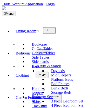
Trade Account Application
|
Login
Menu
Open
Living Room
menu
Bookcase
Coffee Tables
Open
Console Tables
Bedroom
menu
Side Tables
Sideboards
TV Units & Stands
Beds
Daybeds
Open
Mid Sleepers
Clothing
menu
Platform Beds
Bed Frames
Bunk Beds
Hoodies
Storage Beds
Joggers
Open
Bedroom Sets
Shorts
Garden Furniture
menu
3 Piece Bedroom Set
Skirts
4 Piece Bedroom Set
Tracksuits