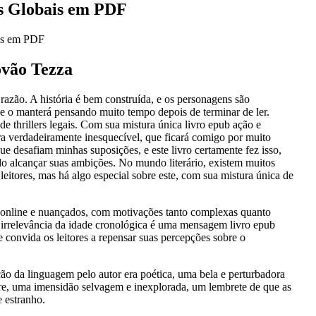
os Globais em PDF
ais em PDF
tovão Tezza
razão. A história é bem construída, e os personagens são
ue o manterá pensando muito tempo depois de terminar de ler.
de thrillers legais. Com sua mistura única livro epub ação e
ra verdadeiramente inesquecível, que ficará comigo por muito
ue desafiam minhas suposições, e este livro certamente fez isso,
alcançar suas ambições. No mundo literário, existem muitos
leitores, mas há algo especial sobre este, com sua mistura única de
online e nuançados, com motivações tanto complexas quanto
a irrelevância da idade cronológica é uma mensagem livro epub
e convida os leitores a repensar suas percepções sobre o
ção da linguagem pelo autor era poética, uma bela e perturbadora
mpre, uma imensidão selvagem e inexplorada, um lembrete de que as
 estranho.