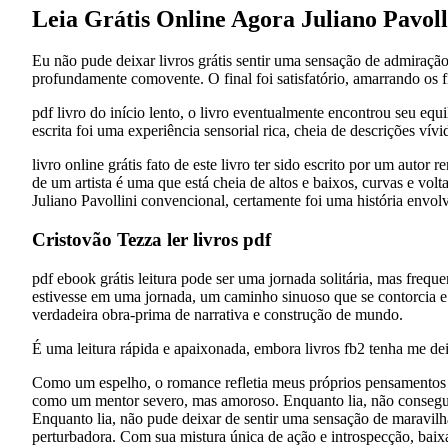
Leia Grátis Online Agora Juliano Pavoll
Eu não pude deixar livros grátis sentir uma sensação de admiração
profundamente comovente. O final foi satisfatório, amarrando os f
pdf livro do início lento, o livro eventualmente encontrou seu equ
escrita foi uma experiência sensorial rica, cheia de descrições vív
livro online grátis fato de este livro ter sido escrito por um aut
de um artista é uma que está cheia de altos e baixos, curvas e volta
Juliano Pavollini convencional, certamente foi uma história envo
Cristovão Tezza ler livros pdf
pdf ebook grátis leitura pode ser uma jornada solitária, mas fre
estivesse em uma jornada, um caminho sinuoso que se contorcia 
verdadeira obra-prima de narrativa e construção de mundo.
É uma leitura rápida e apaixonada, embora livros fb2 tenha me de
Como um espelho, o romance refletia meus próprios pensamentos e
como um mentor severo, mas amoroso. Enquanto lia, não conseguia
Enquanto lia, não pude deixar de sentir uma sensação de maravilh
perturbadora. Com sua mistura única de ação e introspecção, baix