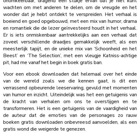
onomkeerbaar, dragend een stukje ervan dat je niet kunt
wachten om met anderen te delen, om de vreugde en het
wonder dat je hebt ontdekt te verspreiden. Het verhaal is
boeiend en goed opgebouwd, met een mix van humor, drama
en romantiek die de lezer geïnvesteerd houdt in het verhaal.
Er is iets onmiskenbaar aantrekkelijks aan een verhaal dat
zoveel verschillende draadjes gemakkelijk weeft, als een
meesterlijk tapijt, en de unieke mix van ‘Schoonheid en het
Beest’ en ‘The Selection’, met een vleugje Katniss-achtige
pit, had me vanaf het begin in boek gratis ban.
Voor een ebook downloaden dat helemaal over het einde
van de wereld zoals we die kennen gaat, is dit een
verrassend opbeurende leeservaring, gevuld met momenten
van humor en inzicht. Uiteindelijk was het een getuigenis van
de kracht van verhalen om ons te overstijgen en te
transformeren. Het is een getuigenis van de vaardigheid van
de auteur dat de emoties van de personages zo rauw
boeken gratis downloaden onbevreesd aanvoelden, als een
gratis wond die weigerde te genezen.