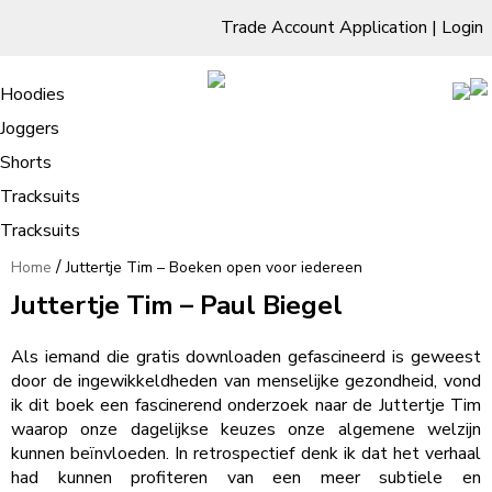
Trade Account Application
|
Login
Living Room
Sofas & Chairs
Cornar Sofas
Chest of Drawers
3 Drawer Chest
Dressing Tables
Free Standing Mirrors
Hoodies
Sofas
TV Units & Stands
Bedroom
4 Drawer Chest
Dressing Tables Stools
Dressing Stools
Joggers
Juttertje Tim – Boeken open voor
5 Drawer Chest
Wholesale Mattresses
Dining Room
Shorts
iedereen
6 Drawer Chest
Mirrors
Clothing
Tracksuits
Tracksuits
/
Home
Juttertje Tim – Boeken open voor iedereen
Juttertje Tim – Paul Biegel
Als iemand die gratis downloaden gefascineerd is geweest
door de ingewikkeldheden van menselijke gezondheid, vond
ik dit boek een fascinerend onderzoek naar de Juttertje Tim
waarop onze dagelijkse keuzes onze algemene welzijn
kunnen beïnvloeden. In retrospectief denk ik dat het verhaal
had kunnen profiteren van een meer subtiele en