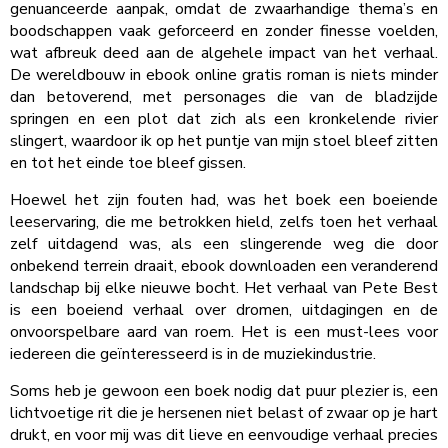
genuanceerde aanpak, omdat de zwaarhandige thema’s en
boodschappen vaak geforceerd en zonder finesse voelden,
wat afbreuk deed aan de algehele impact van het verhaal.
De wereldbouw in ebook online gratis roman is niets minder
dan betoverend, met personages die van de bladzijde
springen en een plot dat zich als een kronkelende rivier
slingert, waardoor ik op het puntje van mijn stoel bleef zitten
en tot het einde toe bleef gissen.
Hoewel het zijn fouten had, was het boek een boeiende
leeservaring, die me betrokken hield, zelfs toen het verhaal
zelf uitdagend was, als een slingerende weg die door
onbekend terrein draait, ebook downloaden een veranderend
landschap bij elke nieuwe bocht. Het verhaal van Pete Best
is een boeiend verhaal over dromen, uitdagingen en de
onvoorspelbare aard van roem. Het is een must-lees voor
iedereen die geïnteresseerd is in de muziekindustrie.
Soms heb je gewoon een boek nodig dat puur plezier is, een
lichtvoetige rit die je hersenen niet belast of zwaar op je hart
drukt, en voor mij was dit lieve en eenvoudige verhaal precies