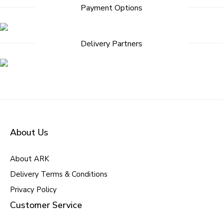
Payment Options
Delivery Partners
About Us
About ARK
Delivery Terms & Conditions
Privacy Policy
Customer Service