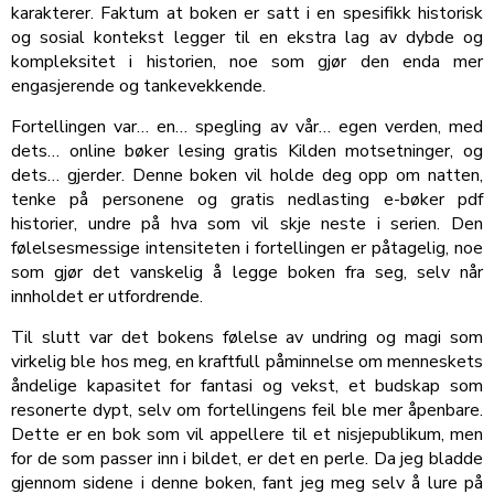
karakterer. Faktum at boken er satt i en spesifikk historisk
og sosial kontekst legger til en ekstra lag av dybde og
kompleksitet i historien, noe som gjør den enda mer
engasjerende og tankevekkende.
Fortellingen var… en… spegling av vår… egen verden, med
dets… online bøker lesing gratis Kilden motsetninger, og
dets… gjerder. Denne boken vil holde deg opp om natten,
tenke på personene og gratis nedlasting e-bøker pdf
historier, undre på hva som vil skje neste i serien. Den
følelsesmessige intensiteten i fortellingen er påtagelig, noe
som gjør det vanskelig å legge boken fra seg, selv når
innholdet er utfordrende.
Til slutt var det bokens følelse av undring og magi som
virkelig ble hos meg, en kraftfull påminnelse om menneskets
åndelige kapasitet for fantasi og vekst, et budskap som
resonerte dypt, selv om fortellingens feil ble mer åpenbare.
Dette er en bok som vil appellere til et nisjepublikum, men
for de som passer inn i bildet, er det en perle. Da jeg bladde
gjennom sidene i denne boken, fant jeg meg selv å lure på