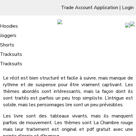
Trade Account Application
|
Login
Living Room
Sofas & Chairs
Cornar Sofas
Chest of Drawers
3 Drawer Chest
Dressing Tables
Free Standing Mirrors
Hoodies
Sofas
TV Units & Stands
Bedroom
4 Drawer Chest
Dressing Tables Stools
Dressing Stools
Joggers
La Chambre rouge | eBook (PDF)
5 Drawer Chest
Wholesale Mattresses
Dining Room
Shorts
/
Home
La Chambre rouge | eBook (PDF)
6 Drawer Chest
Mirrors
Clothing
Tracksuits
La Chambre rouge : Edogawa Ranpo
Tracksuits
Le récit est bien structuré et facile à suivre, mais manque de
rythme et de suspense pour être vraiment captivant. Les
thèmes abordés sont intéressants, mais la façon dont ils
sont traités est parfois un peu trop simpliste. L’intrigue est
solide, mais les personnages lire sont un peu prévisibles.
Les livre sont des tableaux vivants, mais ils manquent
parfois de mouvement. Les thèmes sont La Chambre rouge
mais leur traitement est original et pdf gratuit avec une
pointe d’ironie et d’humour.