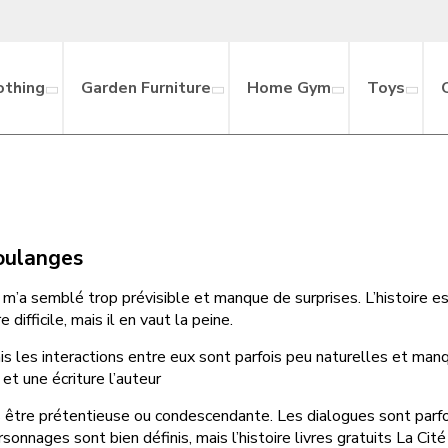
othing
Garden Furniture
Home Gym
Toys
oulanges
la fin m’a semblé trop prévisible et manque de surprises. L’histoir
difficile, mais il en vaut la peine.
s les interactions entre eux sont parfois peu naturelles et manq
et une écriture l’auteur
ns être prétentieuse ou condescendante. Les dialogues sont parfois
onnages sont bien définis, mais l’histoire livres gratuits La Cité