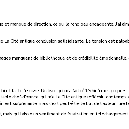
ue et manque de direction, ce qui la rend peu engageante. J’ai aim
a Cité antique conclusion satisfaisante. La tension est palpable 
nnages manquent de bibliothèque et de crédibilité émotionnelle,
bi et facile à suivre. Un livre qui m’a fait réfléchir à mes propre
éritable chef-d’œuvre, qui m’a La Cité antique réfléchir longtemp
n est surprenante, mais c’est peut-être le but de l’auteur : lire le
t, mais qui laisse un sentiment de frustration en téléchargement