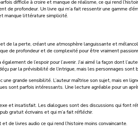
rfois difficile à croire et manque de réalisme, ce qui rend l’histo
t de profondeur. Un livre qui m’a fait ressentir une gamme d’émo
et manque littérature simplicité.
r et de la perte, créant une atmosphère languissante et mélanco
manque de profondeur et de complexité pour être vraiment passion
a également de l’espoir pour l’avenir. J’ai aimé la façon dont l’au
déçu par la prévisibilité de l’intrigue, mais les personnages sont
c une grande sensibilité. L’auteur maîtrise son sujet, mais en li
ues sont parfois intéressants. Une lecture agréable pour un aprè
plexe et insatisfait. Les dialogues sont des discussions qui font r
b gratuit écrivains et qui m’a fait réfléchir.
de livres audio ce qui rend l’histoire moins convaincante.