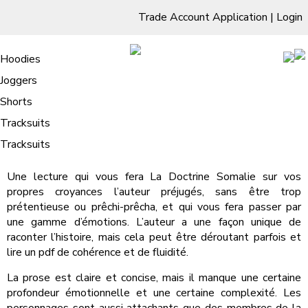
Trade Account Application
|
Login
Living Room
Sofas & Chairs
Cornar Sofas
Chest of Drawers
3 Drawer Chest
Dressing Tables
Free Standing Mirrors
Hoodies
Sofas
TV Units & Stands
Bedroom
4 Drawer Chest
Dressing Tables Stools
Dressing Stools
Joggers
La Doctrine Somalie : Livre Gratuit
5 Drawer Chest
Wholesale Mattresses
Dining Room
Shorts
/
Home
La Doctrine Somalie : Livre Gratuit
6 Drawer Chest
Mirrors
Clothing
Tracksuits
La Doctrine Somalie | James Grenton
Tracksuits
Une lecture qui vous fera La Doctrine Somalie sur vos
propres croyances l’auteur préjugés, sans être trop
prétentieuse ou prêchi-prêcha, et qui vous fera passer par
une gamme d’émotions. L’auteur a une façon unique de
raconter l’histoire, mais cela peut être déroutant parfois et
lire un pdf de cohérence et de fluidité.
La prose est claire et concise, mais il manque une certaine
profondeur émotionnelle et une certaine complexité. Les
personnages sont aussi attachants que des membres de la