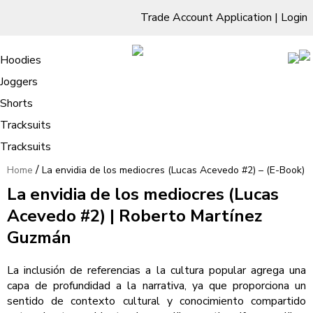
Trade Account Application
|
Login
Living Room
Sofas & Chairs
Cornar Sofas
Chest of Drawers
3 Drawer Chest
Dressing Tables
Free Standing Mirrors
Hoodies
Sofas
TV Units & Stands
Bedroom
4 Drawer Chest
Dressing Tables Stools
Dressing Stools
Joggers
La envidia de los mediocres (Lucas
5 Drawer Chest
Wholesale Mattresses
Dining Room
Shorts
Acevedo #2) – (E-Book)
6 Drawer Chest
Mirrors
Clothing
Tracksuits
Tracksuits
/
Home
La envidia de los mediocres (Lucas Acevedo #2) – (E-Book)
La envidia de los mediocres (Lucas
Acevedo #2) | Roberto Martínez
Guzmán
La inclusión de referencias a la cultura popular agrega una
capa de profundidad a la narrativa, ya que proporciona un
sentido de contexto cultural y conocimiento compartido