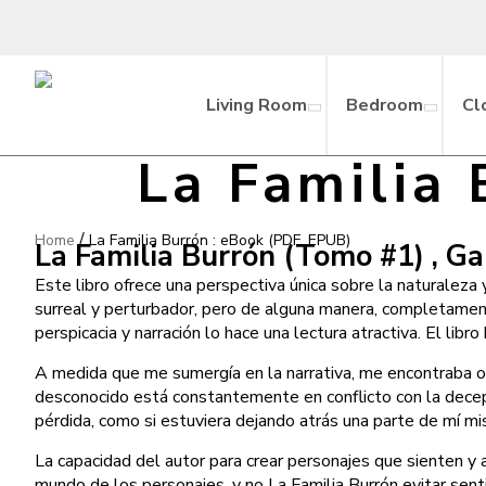
Living Room
Bedroom
Cl
La Familia
/
Home
La Familia Burrón : eBook (PDF, EPUB)
La Familia Burrón (Tomo #1) , Ga
Este libro ofrece una perspectiva única sobre la naturaleza 
surreal y perturbador, pero de alguna manera, completamente
perspicacia y narración lo hace una lectura atractiva. El libr
A medida que me sumergía en la narrativa, me encontraba osc
desconocido está constantemente en conflicto con la decepci
pérdida, como si estuviera dejando atrás una parte de mí m
La capacidad del autor para crear personajes que sienten 
mundo de los personajes, y no La Familia Burrón evitar sent