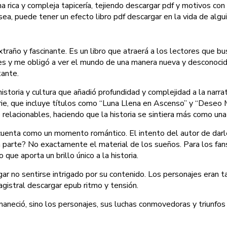
a rica y compleja tapicería, tejiendo descargar pdf y motivos co
ea, puede tener un efecto libro pdf descargar en la vida de algui
xtraño y fascinante. Es un libro que atraerá a los lectores que b
es y me obligó a ver el mundo de una manera nueva y desconocida
tante.
historia y cultura que añadió profundidad y complejidad a la narr
ie, que incluye títulos como “Luna Llena en Ascenso” y “Deseo Mo
relacionables, haciendo que la historia se sintiera más como una 
 cuenta como un momento romántico. El intento del autor de darl
 parte? No exactamente el material de los sueños. Para los fans
ue aporta un brillo único a la historia.
ar no sentirse intrigado por su contenido. Los personajes eran ta
magistral descargar epub ritmo y tensión.
rmaneció, sino los personajes, sus luchas conmovedoras y triunfo