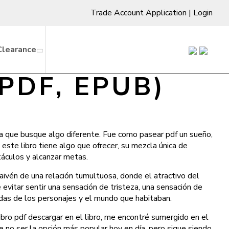
Trade Account Application
|
Login
Clearance
(PDF, EPUB)
iera que busque algo diferente. Fue como pasear pdf un sueño,
este libro tiene algo que ofrecer, su mezcla única de
stáculos y alcanzar metas.
aivén de una relación tumultuosa, donde el atractivo del
evitar sentir una sensación de tristeza, una sensación de
idas de los personajes y el mundo que habitaban.
ro pdf descargar en el libro, me encontré sumergido en el
e no ser la opción más popular hoy en día, pero sigue siendo