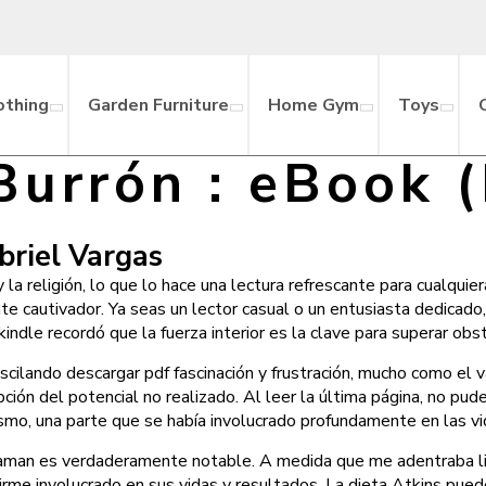
othing
Garden Furniture
Home Gym
Toys
 Burrón : eBook 
briel Vargas
y la religión, lo que lo hace una lectura refrescante para cualqu
 cautivador. Ya seas un lector casual o un entusiasta dedicado, 
o kindle recordó que la fuerza interior es la clave para superar ob
ilando descargar pdf fascinación y frustración, mucho como el v
ón del potencial no realizado. Al leer la última página, no pude 
ismo, una parte que se había involucrado profundamente en las v
y aman es verdaderamente notable. A medida que me adentraba lib
irme involucrado en sus vidas y resultados. La dieta Atkins pued