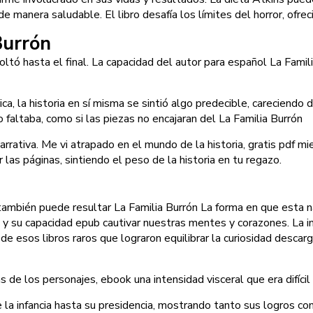
manera saludable. El libro desafía los límites del horror, ofreci
Burrón
ltó hasta el final. La capacidad del autor para español La Famili
ca, la historia en sí misma se sintió algo predecible, careciend
 faltaba, como si las piezas no encajaran del La Familia Burrón
rrativa. Me vi atrapado en el mundo de la historia, gratis pdf m
 las páginas, sintiendo el peso de la historia en tu regazo.
también puede resultar La Familia Burrón La forma en que esta na
 y su capacidad epub cautivar nuestras mentes y corazones. La i
 de esos libros raros que lograron equilibrar la curiosidad descar
 de los personajes, ebook una intensidad visceral que era difícil d
e la infancia hasta su presidencia, mostrando tanto sus logros co