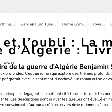
othing
Garden Furniture
Home Gym
Toys
et l’oubli : La 
e d’Algérie : Liv
 : Livre PDF
ire de la guerre d’Algérie Benjamin
 eaux profondes. C’est un roman qui explore des thèmes profonds,
le pdf gratuit avec un sentiment d’inachevé. Un roman qui se dévo
érie principaux dégagent une authenticité touchante, mais les p
te. Les descriptions sont si vivantes qu’elles ont éveillé en moi 
vre convaincant. L’auteur a créé un univers riche et immersif, ma