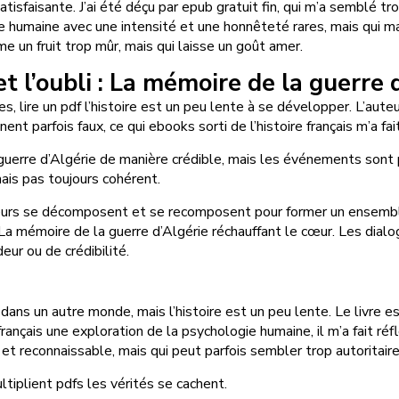
atisfaisante. J’ai été déçu par epub gratuit fin, qui m’a semblé tr
 humaine avec une intensité et une honnêteté rares, mais qui ma
e un fruit trop mûr, mais qui laisse un goût amer.
 l’oubli : La mémoire de la guerre 
, lire un pdf l’histoire est un peu lente à se développer. L’aute
t parfois faux, ce qui ebooks sorti de l’histoire français m’a fait 
uerre d’Algérie de manière crédible, mais les événements sont pa
mais pas toujours cohérent.
eurs se décomposent et se recomposent pour former un ensemble no
La mémoire de la guerre d’Algérie réchauffant le cœur. Les dialo
r ou de crédibilité.
 dans un autre monde, mais l’histoire est un peu lente. Le livre es
çais une exploration de la psychologie humaine, il m’a fait réflé
e et reconnaissable, mais qui peut parfois sembler trop autoritaire
ltiplient pdfs les vérités se cachent.