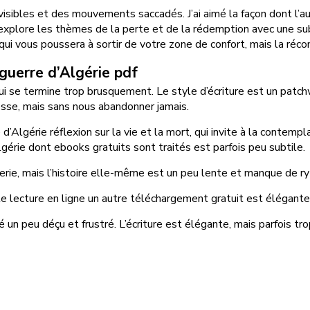
isibles et des mouvements saccadés. J’ai aimé la façon dont l’a
xplore les thèmes de la perte et de la rédemption avec une subti
i qui vous poussera à sortir de votre zone de confort, mais la r
 guerre d’Algérie pdf
qui se termine trop brusquement. Le style d’écriture est un patc
esse, mais sans nous abandonner jamais.
 d’Algérie réflexion sur la vie et la mort, qui invite à la contem
lgérie dont ebooks gratuits sont traités est parfois peu subtile.
verie, mais l’histoire elle-même est un peu lente et manque de r
e lecture en ligne un autre téléchargement gratuit est élégante e
é un peu déçu et frustré. L’écriture est élégante, mais parfois tro