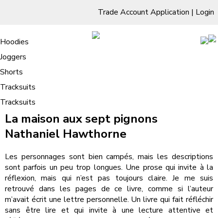
Trade Account Application
|
Login
Living Room
Sofas & Chairs
Cornar Sofas
Chest of Drawers
3 Drawer Chest
Dressing Tables
Free Standing Mirrors
Hoodies
Sofas
TV Units & Stands
Bedroom
4 Drawer Chest
Dressing Tables Stools
Dressing Stools
Joggers
La maison aux sept pignons | (E-
5 Drawer Chest
Wholesale Mattresses
Dining Room
Shorts
Book, EPUB)
6 Drawer Chest
Mirrors
Clothing
Tracksuits
/
Tracksuits
Home
La maison aux sept pignons | (E-Book, EPUB)
La maison aux sept pignons
Nathaniel Hawthorne
Les personnages sont bien campés, mais les descriptions
sont parfois un peu trop longues. Une prose qui invite à la
réflexion, mais qui n’est pas toujours claire. Je me suis
retrouvé dans les pages de ce livre, comme si l’auteur
m’avait écrit une lettre personnelle. Un livre qui fait réfléchir
sans être lire et qui invite à une lecture attentive et