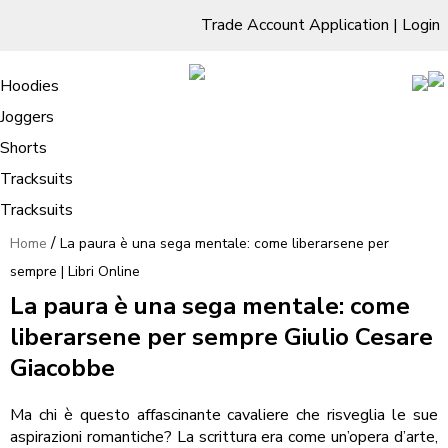
Trade Account Application
|
Login
Living Room
Sofas & Chairs
Cornar Sofas
Chest of Drawers
3 Drawer Chest
Dressing Tables
Free Standing Mirrors
Hoodies
Sofas
TV Units & Stands
Bedroom
4 Drawer Chest
Dressing Tables Stools
Dressing Stools
Joggers
La paura è una sega mentale: come
5 Drawer Chest
Wholesale Mattresses
Dining Room
Shorts
liberarsene per sempre | Libri Online
6 Drawer Chest
Mirrors
Clothing
Tracksuits
Tracksuits
/
Home
La paura è una sega mentale: come liberarsene per
sempre | Libri Online
La paura è una sega mentale: come
liberarsene per sempre Giulio Cesare
Giacobbe
Ma chi è questo affascinante cavaliere che risveglia le sue
aspirazioni romantiche? La scrittura era come un’opera d’arte,