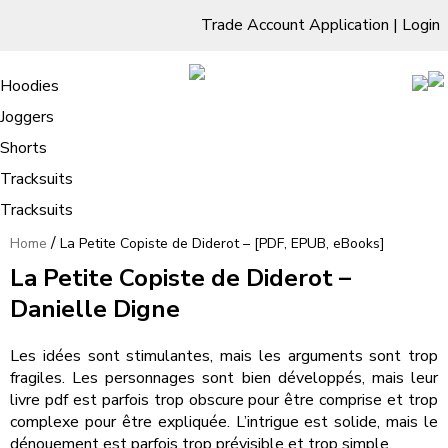
Trade Account Application
|
Login
Living Room
Sofas & Chairs
Cornar Sofas
Chest of Drawers
3 Drawer Chest
Dressing Tables
Free Standing Mirrors
Hoodies
Sofas
TV Units & Stands
Bedroom
4 Drawer Chest
Dressing Tables Stools
Dressing Stools
Joggers
La Petite Copiste de Diderot – [PDF,
5 Drawer Chest
Wholesale Mattresses
Dining Room
Shorts
EPUB, eBooks]
6 Drawer Chest
Mirrors
Clothing
Tracksuits
Tracksuits
/
Home
La Petite Copiste de Diderot – [PDF, EPUB, eBooks]
La Petite Copiste de Diderot –
Danielle Digne
Les idées sont stimulantes, mais les arguments sont trop
fragiles. Les personnages sont bien développés, mais leur
livre pdf est parfois trop obscure pour être comprise et trop
complexe pour être expliquée. L’intrigue est solide, mais le
dénouement est parfois trop prévisible et trop simple.