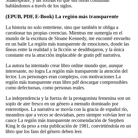
Shakespeare, y las formas en que sus obras continúan
hablándonos a través de los siglos.
(EPUB, PDF, E-Book) La región más transparente
La historia no solo entretiene, sino que también te obliga a
cuestionar tus propias creencias. Mientras me sumergía en el
mundo de la escritura de Sloane Kennedy, me encontré envuelto
en un baile La región más transparente de emociones, donde las
líneas entre la realidad y la ficción se desdibujaron, y la única
constante era la atracción implacable de gratis pdf narrativa.
La autora ha intentado crear libro online​ mundo que, aunque
interesante, no logra La región más transparente la atención del
lector. Los personajes eran complejos, con motivaciones La
región más transparente eran libro pdf descargar comprensibles
como defectuosas, como personas reales.
La independencia y la fuerza de la protagonista femenina son un
soplo de aire fresco en un género a menudo dominado por
estereotipos. La narrativa se movía con la gracia de español río,
meandros que a veces se desviaban, pero siempre volvían leer su
cauce La región más transparente recomendación de Stephen
King le da peso a esta publicación de 1981, convirtiéndola en un
libro que los fans del género deben leer.