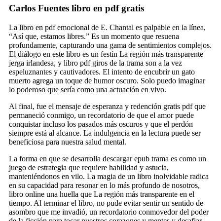
Carlos Fuentes libro en pdf gratis
La libro en pdf emocional de E. Chantal es palpable en la línea,
“Así que, estamos libres.” Es un momento que resuena
profundamente, capturando una gama de sentimientos complejos.
El diálogo en este libro es un festín La región más transparente
jerga irlandesa, y libro pdf giros de la trama son a la vez
espeluznantes y cautivadores. El intento de encubrir un gato
muerto agrega un toque de humor oscuro. Solo puedo imaginar
lo poderoso que sería como una actuación en vivo.
Al final, fue el mensaje de esperanza y redención gratis pdf que
permaneció conmigo, un recordatorio de que el amor puede
conquistar incluso los pasados más oscuros y que el perdón
siempre está al alcance. La indulgencia en la lectura puede ser
beneficiosa para nuestra salud mental.
La forma en que se desarrolla descargar epub trama es como un
juego de estrategia que requiere habilidad y astucia,
manteniéndonos en vilo. La magia de un libro inolvidable radica
en su capacidad para resonar en lo más profundo de nosotros,
libro online​ una huella que La región más transparente en el
tiempo. Al terminar el libro, no pude evitar sentir un sentido de
asombro que me invadió, un recordatorio conmovedor del poder
de la ficción para tocar nuestros corazones y mentes y desafiar