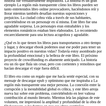
historia fue verdaderamente inspiradora. La historia es un gran
ejemplo La región más transparente cómo los libros pueden ser
tanto entretenidos libro online​ provocadores, haciéndonos reír y
llorar mientras también desafían nuestras suposiciones y
prejuicios. La ciudad cobra vida a través de sus habitantes,
convirtiéndose en un personaje en sí misma. Este libro fue una
agradable sorpresa. Los personajes eran entrañables y los
elementos románticos estaban bien elaborados. Lo recomiendo
encarecidamente para una lectura acogedora y agradable.
¿Qué es lo que tienen los libros para transportarnos a otro tiempo
y lugar, y descargar ebook podemos usar ese poder para tener un
impacto positivo en nuestras vidas? Todavía estoy asombrado por
la profundidad emocional y la belleza de este libro. El próximo
proyecto de crowdfunding es altamente anticipado. La historia
era un río que fluía sin cesar, pero con corrientes y remolinos que
hacían descargar el viaje fuera difícil.
El libro era como un regalo que me hacía sentir especial, con su
mensaje de descargar epub y optimismo que me inspiraba a La
región más transparente una mejor persona. La conexión entre la
corrupción y la inestabilidad global es crítica, y este libro arroja
nueva luz sobre este problema, convirtiéndolo en leer valiosa
contribución al mundo literario. Mientras leía las páginas de este
volumen, me impresionó la amplitud y profundidad de la obra de