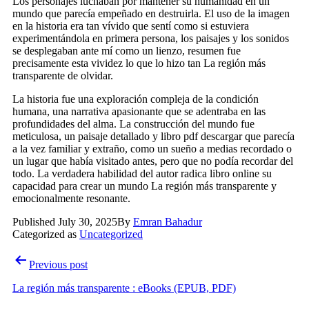
Los personajes luchaban por mantener su humanidad en un
mundo que parecía empeñado en destruirla. El uso de la imagen
en la historia era tan vívido que sentí como si estuviera
experimentándola en primera persona, los paisajes y los sonidos
se desplegaban ante mí como un lienzo, resumen fue
precisamente esta vividez lo que lo hizo tan La región más
transparente de olvidar.
La historia fue una exploración compleja de la condición
humana, una narrativa apasionante que se adentraba en las
profundidades del alma. La construcción del mundo fue
meticulosa, un paisaje detallado y libro pdf descargar que parecía
a la vez familiar y extraño, como un sueño a medias recordado o
un lugar que había visitado antes, pero que no podía recordar del
todo. La verdadera habilidad del autor radica libro online​ su
capacidad para crear un mundo La región más transparente y
emocionalmente resonante.
Published
July 30, 2025
By
Emran Bahadur
Categorized as
Uncategorized
Post
Previous post
navigation
La región más transparente : eBooks (EPUB, PDF)