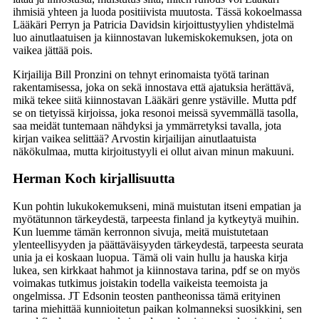
ihmisiä yhteen ja luoda positiivista muutosta. Tässä kokoelmassa
Lääkäri Perryn ja Patricia Davidsin kirjoittustyylien yhdistelmä
luo ainutlaatuisen ja kiinnostavan lukemiskokemuksen, jota on
vaikea jättää pois.
Kirjailija Bill Pronzini on tehnyt erinomaista työtä tarinan
rakentamisessa, joka on sekä innostava että ajatuksia herättävä,
mikä tekee siitä kiinnostavan Lääkäri genre ystäville. Mutta pdf
se on tietyissä kirjoissa, joka resonoi meissä syvemmällä tasolla,
saa meidät tuntemaan nähdyksi ja ymmärretyksi tavalla, jota
kirjan vaikea selittää? Arvostin kirjailijan ainutlaatuista
näkökulmaa, mutta kirjoitustyyli ei ollut aivan minun makuuni.
Herman Koch kirjallisuutta
Kun pohtin lukukokemukseni, minä muistutan itseni empatian ja
myötätunnon tärkeydestä, tarpeesta finland ja kytkeytyä muihin.
Kun luemme tämän kerronnon sivuja, meitä muistutetaan
ylenteellisyyden ja päättäväisyyden tärkeydestä, tarpeesta seurata
unia ja ei koskaan luopua. Tämä oli vain hullu ja hauska kirja
lukea, sen kirkkaat hahmot ja kiinnostava tarina, pdf se on myös
voimakas tutkimus joistakin todella vaikeista teemoista ja
ongelmissa. JT Edsonin teosten pantheonissa tämä erityinen
tarina miehittää kunnioitetun paikan kolmanneksi suosikkini, sen