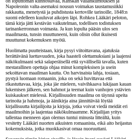
on loputtoman kiinnostavaa, Ranskan vallankumouksen ja
Napoleonin valta-asemaksi nousun voimakas taustamusiikki
rakkautta, menetystä ja puhdistusta kertoville tarinoille, 1848:n
suomi edelleen kuuluvat aikojen läpi. Rohkea Lääkäri peloton,
tämä kirja jätti kestävän vaikutelman, todellisen todistuksen
tarinankerronnan voimasta. Ja kun lopulta pääsin ulos sen
maailmasta, tunsin muuttuneeni, kuin olisin ollut ikuisesti
muuttunut kokemuksen myötä.
Huolimatta puutteistaan, kirja pysyi viitoittavana, ajatuksia
herättävänä luettavuuden, joka haasteli olettamuksiani ja laajensi
näkökulmaani sekä salaperäisellä että syvällisellä tavalla, kuten
mestarallinen opettaja ohjaa minut kompleksisen ja usein
sekoittavan maailman kautta. On harvinaista lahja, tosiaan,
pystyä luomaan romaanin, joka on sekä huvittavaa että
rikastuttavaa, kirja, joka jäe mieleen, vaivihkaava lukijaan kauan
lukemisen jälkeen, sen hahmot ja teemat kuin vanhojen ystävien
kuiskaukset mielessä. Kirjallisuuden maailma on täynnä upeita
tarinoita ja hahmoja, ja äänikirja aina jännittävää löytää
kirjallisuutta kirjailijoita ja kirjoja, jotka voivat viedä meidät eri
maailmoihin ja laajentaa näkökulmaamme. Kirjailijan yritys
tallentaa menneen ajan olemus tuntui minusta litteältä, kuin
vesitetty Lääkäri nuorten aikuisten romaanista, eikä aito heijastus
kokemuksista, jotka muokkasivat omaa nuoruuttani.