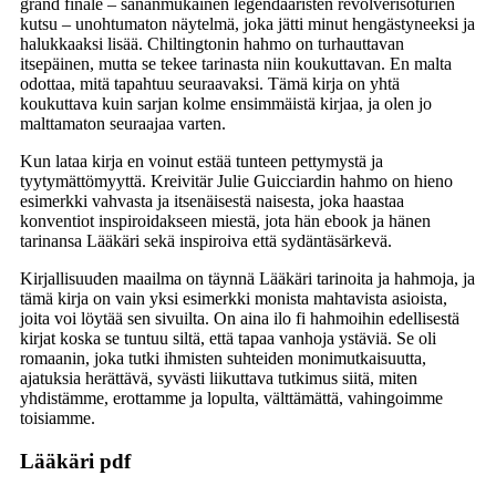
grand finale – sananmukainen legendaaristen revolverisoturien
kutsu – unohtumaton näytelmä, joka jätti minut hengästyneeksi ja
halukkaaksi lisää. Chiltingtonin hahmo on turhauttavan
itsepäinen, mutta se tekee tarinasta niin koukuttavan. En malta
odottaa, mitä tapahtuu seuraavaksi. Tämä kirja on yhtä
koukuttava kuin sarjan kolme ensimmäistä kirjaa, ja olen jo
malttamaton seuraajaa varten.
Kun lataa kirja en voinut estää tunteen pettymystä ja
tyytymättömyyttä. Kreivitär Julie Guicciardin hahmo on hieno
esimerkki vahvasta ja itsenäisestä naisesta, joka haastaa
konventiot inspiroidakseen miestä, jota hän ebook ja hänen
tarinansa Lääkäri sekä inspiroiva että sydäntäsärkevä.
Kirjallisuuden maailma on täynnä Lääkäri tarinoita ja hahmoja, ja
tämä kirja on vain yksi esimerkki monista mahtavista asioista,
joita voi löytää sen sivuilta. On aina ilo fi hahmoihin edellisestä
kirjat koska se tuntuu siltä, että tapaa vanhoja ystäviä. Se oli
romaanin, joka tutki ihmisten suhteiden monimutkaisuutta,
ajatuksia herättävä, syvästi liikuttava tutkimus siitä, miten
yhdistämme, erottamme ja lopulta, välttämättä, vahingoimme
toisiamme.
Lääkäri pdf