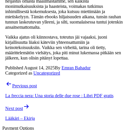
heijastus omasta maailmastamme, sen kaikista
monimutkaisuuksista ja haasteista, voimakas tutkimus
inhimillisestä kokemuksesta, joka kutsuu miettimään ja
mietiskelyyn. Tämän ebooks hiljaisuuden aikana, tunsin rauhan
tunnun laskeutuvan ylleeni, ja silti, suomalaisessa tuntui jotenkin
ansaitsemattomalta.
Vaikka ajatus oli kiinnostava, toteutus jäi vajaaksi, juoni
kirjallisuutta liiaksi käteviin yhteensattumiin ja
keinotekoisuuksiin. Vaikka sen virheitä, tarina oli tietty,
määrittelemätön viehätys, joka piti minut lukemassa pitkään sen
jälkeen, kun olisin pitänyt lopettaa.
Published
August 14, 2025
By
Emran Bahadur
Categorized as
Uncategorized
Post
Previous post
navigation
La freccia nera: Una storia delle due rose : Libri PDF gratis
Next post
Lääkäri – Ekirja
Payment Options