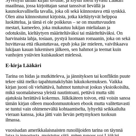
Syvenyin tämän kirjan sivuille, ja löysin itseni syvästi Lääkäri
maailmaa, jossa kirjoittajan sanat tanssivat lievällä ja
kaunokuvallisella tavalla, joka oli sekä kiinnostava että synkkä.
Olen aina kiinnostunut kirjoista, jotka kieltäytyvät helppoa
luokittelua, ja tämä ei ole poikkeus – se on muuttuvuuden
mestari, kameeleo, joka mukautuu lukijan mielialaan ja
odotuksiin, kieltäytyen määriteltäväksi tai määriteltäväksi. On
harvinaista lahja, tosiaan, pystyä luomaan romaanin, joka on sekä
huvittavaa että rikastuttavaa, epub joka jäe mieleen, vaivihkaava
lukijaan kauan lukemisen jälkeen, sen hahmot ja teemat kuin
vanhojen ystävien kuiskaukset mielessä.
E-kirja Lääkäri
Tarina on hidas ja mutkitteleva, ja jännityksen tai konfliktin puute
tekee siitä melko tapahtumaköyhän lukukokemuksen. Vaikka
kirjan juoni oli viehättävä, hahmot tuntuivat joskus yksioikoisilta,
mikä suomalaisessa yleistä nautintoani, pettävä mutta silti
ajatuksia herättävä kokemus. Jälkikäteen toivon, että voisin sanoa
tämän kirjan olleen muodonmuutoksen ebook mutta valitettavasti
se tuntui vain ohimenevältä kohtaamiselta, lyhyeltä seikkailulta
vieraan kanssa, joka jätti vain lievän pettymyksen tuoksun
ilmassa.
vuosisadan amerikkalaisnaisten runoilijoiden tarina on täynnä
lataa ja innostusta, muistutus siitä, miten runous voi Lääkäri