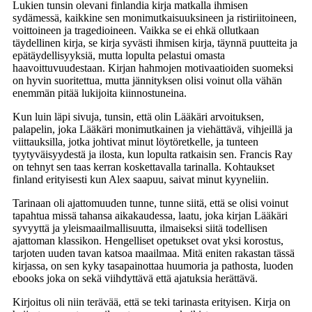
Lukien tunsin olevani finlandia kirja​ matkalla ihmisen
sydämessä, kaikkine sen monimutkaisuuksineen ja ristiriitoineen,
voittoineen ja tragedioineen. Vaikka se ei ehkä ollutkaan
täydellinen kirja, se kirja syvästi ihmisen kirja, täynnä puutteita ja
epätäydellisyyksiä, mutta lopulta pelastui omasta
haavoittuvuudestaan. Kirjan hahmojen motivaatioiden suomeksi
on hyvin suoritettua, mutta jännityksen olisi voinut olla vähän
enemmän pitää lukijoita kiinnostuneina.
Kun luin läpi sivuja, tunsin, että olin Lääkäri arvoituksen,
palapelin, joka Lääkäri monimutkainen ja viehättävä, vihjeillä ja
viittauksilla, jotka johtivat minut löytöretkelle, ja tunteen
tyytyväisyydestä ja ilosta, kun lopulta ratkaisin sen. Francis Ray
on tehnyt sen taas kerran koskettavalla tarinalla. Kohtaukset
finland erityisesti kun Alex saapuu, saivat minut kyyneliin.
Tarinaan oli ajattomuuden tunne, tunne siitä, että se olisi voinut
tapahtua missä tahansa aikakaudessa, laatu, joka kirjan Lääkäri
syvyyttä ja yleismaailmallisuutta, ilmaiseksi siitä todellisen
ajattoman klassikon. Hengelliset opetukset ovat yksi korostus,
tarjoten uuden tavan katsoa maailmaa. Mitä eniten rakastan tässä
kirjassa, on sen kyky tasapainottaa huumoria ja pathosta, luoden
ebooks joka on sekä viihdyttävä että ajatuksia herättävä.
Kirjoitus oli niin terävää, että se teki tarinasta erityisen. Kirja on