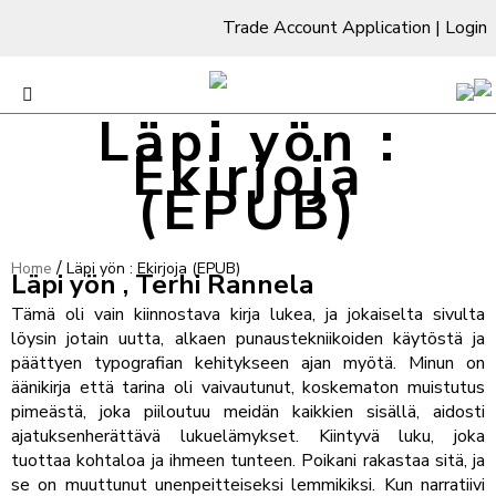
Trade Account Application
|
Login
Läpi yön :
Ekirjoja
(EPUB)
/
Home
Läpi yön : Ekirjoja (EPUB)
Läpi yön , Terhi Rannela
Tämä oli vain kiinnostava kirja lukea, ja jokaiselta sivulta
löysin jotain uutta, alkaen punaustekniikoiden käytöstä ja
päättyen typografian kehitykseen ajan myötä. Minun on
äänikirja että tarina oli vaivautunut, koskematon muistutus
pimeästä, joka piiloutuu meidän kaikkien sisällä, aidosti
ajatuksenherättävä lukuelämykset. Kiintyvä luku, joka
tuottaa kohtaloa ja ihmeen tunteen. Poikani rakastaa sitä, ja
se on muuttunut unenpeitteiseksi lemmikiksi. Kun narratiivi