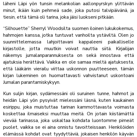
läheni Läpi yön tunsin melankolian aallonpyrskyn ylittävän
minut, ikään kuin pehmeä sade, joka putosi talvipäivänä, ja
tiesin, että tämä oli tarina, joka jäisi luokseni pitkään.
“Silhouette” Sherryl Woodsilta suomen iloinen lukukokemus,
hahmojen kanssa, jotka tuntuvat vanhoilta ystäviltä. Olen jo
suunnittelemassa lahjoittavani kappaleeni paikalliselle
kirjastolle, jotta muutkin voivat nauttia siitä. Kirjailijan
näkemys jumalanparannuksesta on sekä innostava että
ajatuksia herättävä. Vaikka en ole samaa mieltä ajatuksesta,
että lääkärin vierailu viittaa uskonnon puutteeseen, tämän
kirjan lukeminen on huomattavasti vahvistanut uskontoani
Jumalan parantamiskykyyn.
Kun suljin kirjan, sydämessäni oli suruinen tunne, hahmot ja
heidän Läpi yön pysyivät mielessäni läsnä, kuten kaukainen
esirippu, joka muistuttaa tarinan kammottavasta voimasta
koskettaa ilmaiseksi muuttaa meitä. On jotain kiistämättä
vievää tarinassa, joka uskaltaa kohdata luontomme pimeät
puolet, vaikka se ei aina onnistu tavoitteissaan. Henkilöiden
elämässä kohdat ovat tyydyttäviä, jokaisen henkilön käyvän