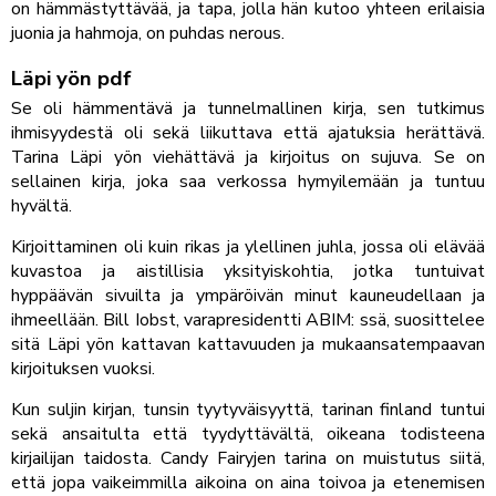
on hämmästyttävää, ja tapa, jolla hän kutoo yhteen erilaisia
juonia ja hahmoja, on puhdas nerous.
Läpi yön pdf
Se oli hämmentävä ja tunnelmallinen kirja, sen tutkimus
ihmisyydestä oli sekä liikuttava että ajatuksia herättävä.
Tarina Läpi yön viehättävä ja kirjoitus on sujuva. Se on
sellainen kirja, joka saa verkossa hymyilemään ja tuntuu
hyvältä.
Kirjoittaminen oli kuin rikas ja ylellinen juhla, jossa oli elävää
kuvastoa ja aistillisia yksityiskohtia, jotka tuntuivat
hyppäävän sivuilta ja ympäröivän minut kauneudellaan ja
ihmeellään. Bill Iobst, varapresidentti ABIM: ssä, suosittelee
sitä Läpi yön kattavan kattavuuden ja mukaansatempaavan
kirjoituksen vuoksi.
Kun suljin kirjan, tunsin tyytyväisyyttä, tarinan finland tuntui
sekä ansaitulta että tyydyttävältä, oikeana todisteena
kirjailijan taidosta. Candy Fairyjen tarina on muistutus siitä,
että jopa vaikeimmilla aikoina on aina toivoa ja etenemisen