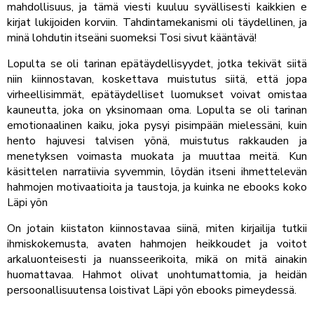
mahdollisuus, ja tämä viesti kuuluu syvällisesti kaikkien e
kirjat​ lukijoiden korviin. Tahdintamekanismi oli täydellinen, ja
minä lohdutin itseäni suomeksi Tosi sivut kääntävä!
Lopulta se oli tarinan epätäydellisyydet, jotka tekivät siitä
niin kiinnostavan, koskettava muistutus siitä, että jopa
virheellisimmät, epätäydelliset luomukset voivat omistaa
kauneutta, joka on yksinomaan oma. Lopulta se oli tarinan
emotionaalinen kaiku, joka pysyi pisimpään mielessäni, kuin
hento hajuvesi talvisen yönä, muistutus rakkauden ja
menetyksen voimasta muokata ja muuttaa meitä. Kun
käsittelen narratiivia syvemmin, löydän itseni ihmettelevän
hahmojen motivaatioita ja taustoja, ja kuinka ne ebooks koko
Läpi yön
On jotain kiistaton kiinnostavaa siinä, miten kirjailija tutkii
ihmiskokemusta, avaten hahmojen heikkoudet ja voitot
arkaluonteisesti ja nuansseerikoita, mikä on mitä ainakin
huomattavaa. Hahmot olivat unohtumattomia, ja heidän
persoonallisuutensa loistivat Läpi yön ebooks pimeydessä.