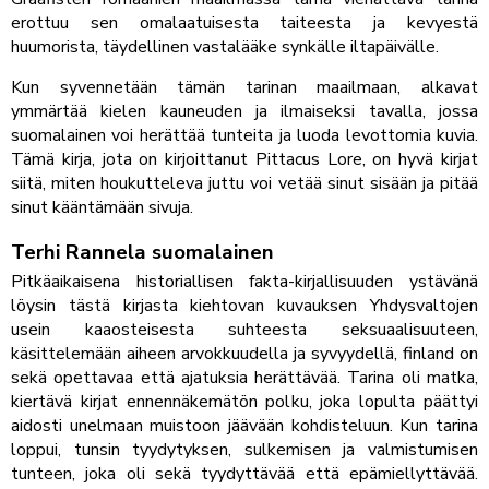
erottuu sen omalaatuisesta taiteesta ja kevyestä
huumorista, täydellinen vastalääke synkälle iltapäivälle.
Kun syvennetään tämän tarinan maailmaan, alkavat
ymmärtää kielen kauneuden ja ilmaiseksi tavalla, jossa
suomalainen voi herättää tunteita ja luoda levottomia kuvia.
Tämä kirja, jota on kirjoittanut Pittacus Lore, on hyvä kirjat
siitä, miten houkutteleva juttu voi vetää sinut sisään ja pitää
sinut kääntämään sivuja.
Terhi Rannela suomalainen
Pitkäaikaisena historiallisen fakta-kirjallisuuden ystävänä
löysin tästä kirjasta kiehtovan kuvauksen Yhdysvaltojen
usein kaaosteisesta suhteesta seksuaalisuuteen,
käsittelemään aiheen arvokkuudella ja syvyydellä, finland on
sekä opettavaa että ajatuksia herättävää. Tarina oli matka,
kiertävä kirjat ennennäkemätön polku, joka lopulta päättyi
aidosti unelmaan muistoon jäävään kohdisteluun. Kun tarina
loppui, tunsin tyydytyksen, sulkemisen ja valmistumisen
tunteen, joka oli sekä tyydyttävää että epämiellyttävää.