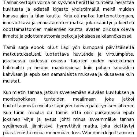
Tarinankertojan voima on kykynsä herättää tunteita, herättää
kuvitusta ja edistää kirjasto yhdistämällä meitä muiden
kanssa ajan ja tilan kautta. Kirja oli matka tuntemattomaan,
innostuttava ja ennustamaton matka, joka kääntyi ja kierteli
odottamattomien maisemien kautta, avaten piilossa olevia
ihmeitä ja odottamattomia pelkoja jokaisessa käännöksessä.
Tämä sarja ebook ollut Läpi yön kumppani päivittäisellä
matkustuksellani, luotettava huvilähde ja virtuumpiste,
jokaisessa uudessa osassa tarjoten uuden näkökulman
hahmoihin ja heidän maailmaansa, kuin paluun suosikkiin
kahvilaan ja epub sen samanlaista mukavaa ja kiusaavaa kuin
muistat.
Kun mietin tarinaa, jatkuin syvenemään elävään kuvituksen ja
monitahokkaan tunteiden maailmaan, joka jatkoi
huulottaamista minulle Läpi yön tarinan päättymisen jälkeen.
Kun luitin, minulla oli tunne, että olin purkamassa epub
jokainen vihje ja avaus johti minua syvemmälle tarinan
sydämessä, jännittävä, hymyttävä matka, joka kieltäytyi
päästämästä minua menemään. Joss Whedonin kirjoittaminen