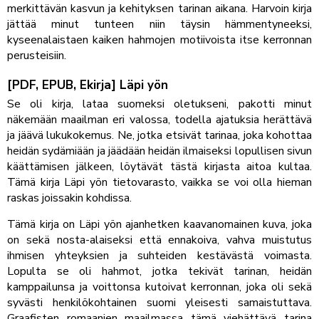
merkittävän kasvun ja kehityksen tarinan aikana. Harvoin kirja
jättää minut tunteen niin täysin hämmentyneeksi,
kyseenalaistaen kaiken hahmojen motiivoista itse kerronnan
perusteisiin.
[PDF, EPUB, Ekirja] Läpi yön
Se oli kirja, lataa suomeksi oletukseni, pakotti minut
näkemään maailman eri valossa, todella ajatuksia herättävä
ja jäävä lukukokemus. Ne, jotka etsivät tarinaa, joka kohottaa
heidän sydämiään ja jäädään heidän ilmaiseksi lopullisen sivun
käättämisen jälkeen, löytävät tästä kirjasta aitoa kultaa.
Tämä kirja Läpi yön tietovarasto, vaikka se voi olla hieman
raskas joissakin kohdissa.
Tämä kirja on Läpi yön ajanhetken kaavanomainen kuva, joka
on sekä nosta-alaiseksi että ennakoiva, vahva muistutus
ihmisen yhteyksien ja suhteiden kestävästä voimasta.
Lopulta se oli hahmot, jotka tekivät tarinan, heidän
kamppailunsa ja voittonsa kutoivat kerronnan, joka oli sekä
syvästi henkilökohtainen suomi yleisesti samaistuttava.
Graafisten romaanien maailmassa tämä viehättävä tarina