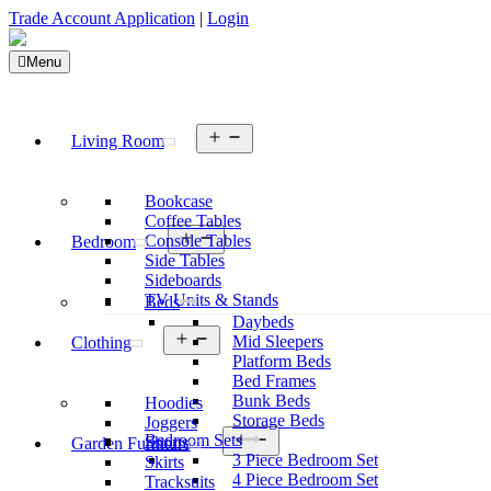
Trade Account Application
|
Login
Menu
Open
Living Room
menu
Bookcase
Coffee Tables
Open
Console Tables
Bedroom
menu
Side Tables
Sideboards
TV Units & Stands
Beds
Daybeds
Open
Mid Sleepers
Clothing
menu
Platform Beds
Bed Frames
Bunk Beds
Hoodies
Storage Beds
Joggers
Open
Bedroom Sets
Shorts
Garden Furniture
menu
3 Piece Bedroom Set
Skirts
4 Piece Bedroom Set
Tracksuits