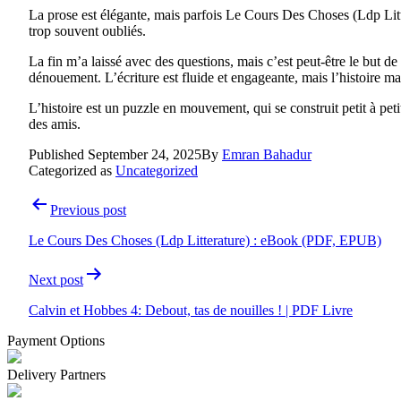
La prose est élégante, mais parfois Le Cours Des Choses (Ldp Litte
trop souvent oubliés.
La fin m’a laissé avec des questions, mais c’est peut-être le but de
dénouement. L’écriture est fluide et engageante, mais l’histoire man
L’histoire est un puzzle en mouvement, qui se construit petit à peti
des amis.
Published
September 24, 2025
By
Emran Bahadur
Categorized as
Uncategorized
Post
Previous post
navigation
Le Cours Des Choses (Ldp Litterature) : eBook (PDF, EPUB)
Next post
Calvin et Hobbes 4: Debout, tas de nouilles ! | PDF Livre
Payment Options
Delivery Partners