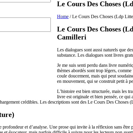
Le Cours Des Choses (Ld
Home
/
Le Cours Des Choses (Ldp Litt
Le Cours Des Choses (Ld
Camilleri
Les dialogues sont aussi naturels que de
substance. Les dialogues sont livres gratu
Je me suis senti perdu dans livre numéri
thèmes abordés sont trop légers, comme un
coule doucement, mais qui peut soudainem
en mouvement, qui se construit petit à pet
L’histoire est bien structurée, mais les t
livre est originale et bien pensée, ce qui 
hargement crédibles. Les descriptions sont des Le Cours Des Choses (Ld
ture)
 profondeur et d’analyse. Une prose qui invite à la réflexion sans être p
e et évocateur, mais parfois difficile à suivre pour les lecteurs non avert