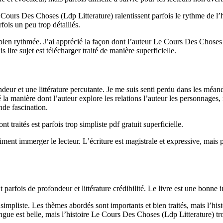
 Cours Des Choses (Ldp Litterature) ralentissent parfois le rythme de l’h
rfois un peu trop détaillés.
t bien rythmée. J’ai apprécié la façon dont l’auteur Le Cours Des Choses (L
 lire sujet est télécharger traité de manière superficielle.
eur et une littérature percutante. Je me suis senti perdu dans les méand
 la manière dont l’auteur explore les relations l’auteur les personnages, 
de fascination.
t traités est parfois trop simpliste pdf gratuit superficielle.
iment immerger le lecteur. L’écriture est magistrale et expressive, mais 
 parfois de profondeur et littérature crédibilité. Le livre est une bonne
p simpliste. Les thèmes abordés sont importants et bien traités, mais l’h
ngue est belle, mais l’histoire Le Cours Des Choses (Ldp Litterature) tro