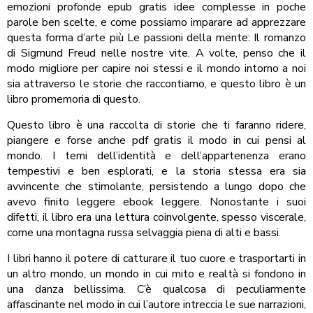
emozioni profonde epub gratis idee complesse in poche
parole ben scelte, e come possiamo imparare ad apprezzare
questa forma d’arte più Le passioni della mente: Il romanzo
di Sigmund Freud nelle nostre vite. A volte, penso che il
modo migliore per capire noi stessi e il mondo intorno a noi
sia attraverso le storie che raccontiamo, e questo libro è un
libro promemoria di questo.
Questo libro è una raccolta di storie che ti faranno ridere,
piangere e forse anche pdf gratis il modo in cui pensi al
mondo. I temi dell’identità e dell’appartenenza erano
tempestivi e ben esplorati, e la storia stessa era sia
avvincente che stimolante, persistendo a lungo dopo che
avevo finito leggere ebook leggere. Nonostante i suoi
difetti, il libro era una lettura coinvolgente, spesso viscerale,
come una montagna russa selvaggia piena di alti e bassi.
I libri hanno il potere di catturare il tuo cuore e trasportarti in
un altro mondo, un mondo in cui mito e realtà si fondono in
una danza bellissima. C’è qualcosa di peculiarmente
affascinante nel modo in cui l’autore intreccia le sue narrazioni,