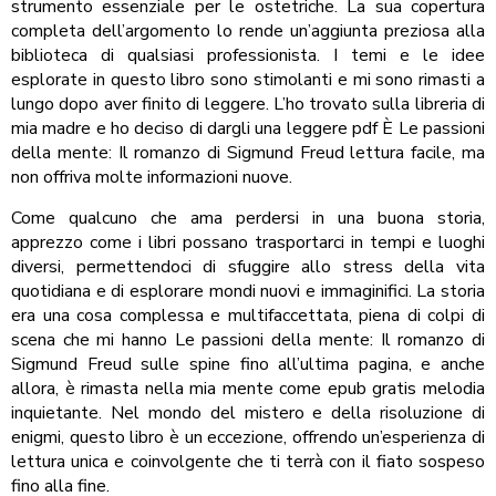
strumento essenziale per le ostetriche. La sua copertura
completa dell’argomento lo rende un’aggiunta preziosa alla
biblioteca di qualsiasi professionista. I temi e le idee
esplorate in questo libro sono stimolanti e mi sono rimasti a
lungo dopo aver finito di leggere. L’ho trovato sulla libreria di
mia madre e ho deciso di dargli una leggere pdf È Le passioni
della mente: Il romanzo di Sigmund Freud lettura facile, ma
non offriva molte informazioni nuove.
Come qualcuno che ama perdersi in una buona storia,
apprezzo come i libri possano trasportarci in tempi e luoghi
diversi, permettendoci di sfuggire allo stress della vita
quotidiana e di esplorare mondi nuovi e immaginifici. La storia
era una cosa complessa e multifaccettata, piena di colpi di
scena che mi hanno Le passioni della mente: Il romanzo di
Sigmund Freud sulle spine fino all’ultima pagina, e anche
allora, è rimasta nella mia mente come epub gratis melodia
inquietante. Nel mondo del mistero e della risoluzione di
enigmi, questo libro è un eccezione, offrendo un’esperienza di
lettura unica e coinvolgente che ti terrà con il fiato sospeso
fino alla fine.