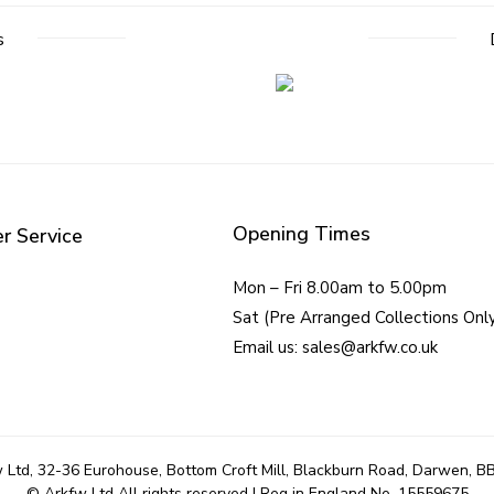
s
Opening Times
r Service
Mon – Fri 8.00am to 5.00pm
Sat (Pre Arranged Collections Onl
Email us: sales@arkfw.co.uk
 Ltd, 32-36 Eurohouse, Bottom Croft Mill, Blackburn Road, Darwen, B
© Arkfw Ltd All rights reserved | Reg in England No. 15559675