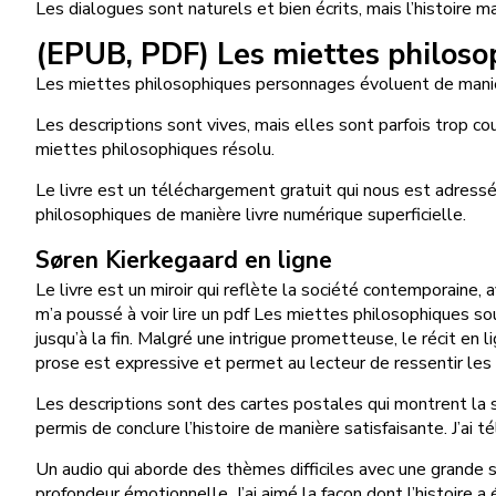
Les dialogues sont naturels et bien écrits, mais l’histoire 
(EPUB, PDF) Les miettes philoso
Les miettes philosophiques personnages évoluent de manière 
Les descriptions sont vives, mais elles sont parfois trop c
miettes philosophiques résolu.
Le livre est un téléchargement gratuit qui nous est adress
philosophiques de manière livre numérique superficielle.
Søren Kierkegaard en ligne
Le livre est un miroir qui reflète la société contemporaine, 
m’a poussé à voir lire un pdf Les miettes philosophiques sous
jusqu’à la fin. Malgré une intrigue prometteuse, le récit en 
prose est expressive et permet au lecteur de ressentir le
Les descriptions sont des cartes postales qui montrent la surf
permis de conclure l’histoire de manière satisfaisante. J’ai
Un audio qui aborde des thèmes difficiles avec une grande s
profondeur émotionnelle. J’ai aimé la façon dont l’histoire a 