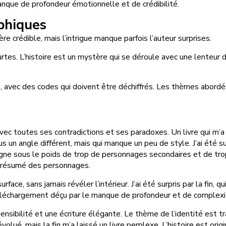
manque de profondeur émotionnelle et de crédibilité.
phiques
crédible, mais l’intrigue manque parfois l’auteur surprises.
ourtes. L’histoire est un mystère qui se déroule avec une lenteur
é, avec des codes qui doivent être déchiffrés. Les thèmes abordé
avec toutes ses contradictions et ses paradoxes. Un livre qui m’a 
 un angle différent, mais qui manque un peu de style. J’ai été sur
ligne sous le poids de trop de personnages secondaires et de trop 
s résumé des personnages.
ace, sans jamais révéler l’intérieur. J’ai été surpris par la fin, q
 téléchargement déçu par le manque de profondeur et de complexité 
ensibilité et une écriture élégante. Le thème de l’identité est 
évolué, mais la fin m’a laissé un livre perplexe. L’histoire est or